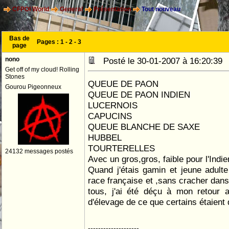
CFPOI World
General
Présentation
Tout nouveau
Bas de
Pages :
1
-
2
-
3
page
nono
Posté le 30-01-2007 à 16:20:3
Get off of my cloud! Rolling
Stones
QUEUE DE PAON
Gourou Pigeonneux
QUEUE DE PAON INDIEN
LUCERNOIS
CAPUCINS
QUEUE BLANCHE DE SAXE
HUBBEL
TOURTERELLES
24132 messages postés
Avec un gros,gros, faible pour l'Indie
Quand j'étais gamin et jeune adulte
race française et ,sans cracher dans 
tous, j'ai été déçu à mon retour 
d'élevage de ce que certains étaient
--------------------