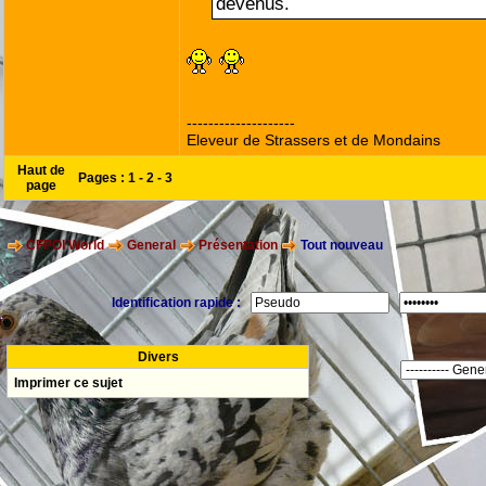
devenus.
--------------------
Eleveur de Strassers et de Mondains
Haut de
Pages :
1
-
2
-
3
page
CFPOI World
General
Présentation
Tout nouveau
Identification rapide :
Divers
Imprimer ce sujet