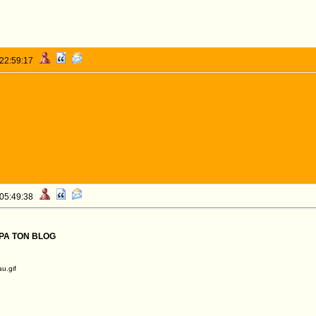
 22:59:17
 05:49:38
A TON BLOG
u.gif