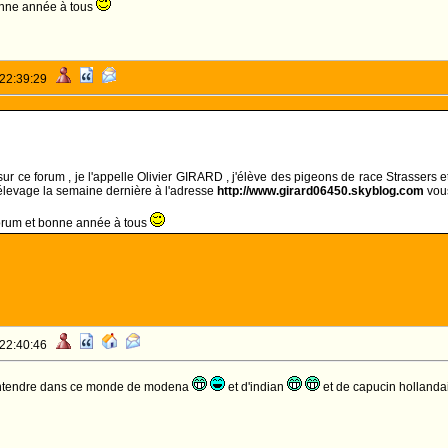
bonne année à tous
 22:39:29
ur ce forum , je l'appelle Olivier GIRARD , j'élève des pigeons de race Strassers et
élevage la semaine dernière à l'adresse
http://www.girard06450.skyblog.com
vou
forum et bonne année à tous
 22:40:46
s'entendre dans ce monde de modena
et d'indian
et de capucin hollanda