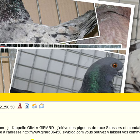
 21:50:50
m , je l'appelle Olivier GIRARD , j'élève des pigeons de race Strassers et mondain
e à l'adresse http://www.girard06450.skyblog.com vous pouvez y laisser vos comme