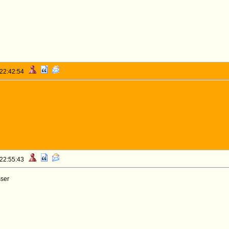
 22:42:54
 22:55:43
sser