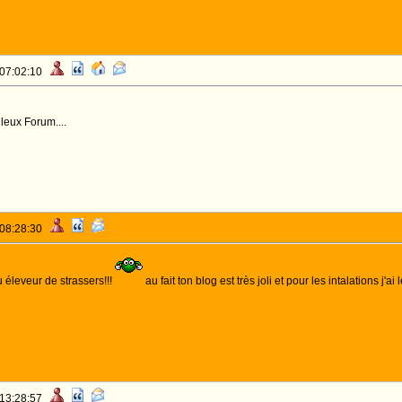
 07:02:10
eux Forum....
 08:28:30
 éleveur de strassers!!!
au fait ton blog est très joli et pour les intalations j'a
 13:28:57