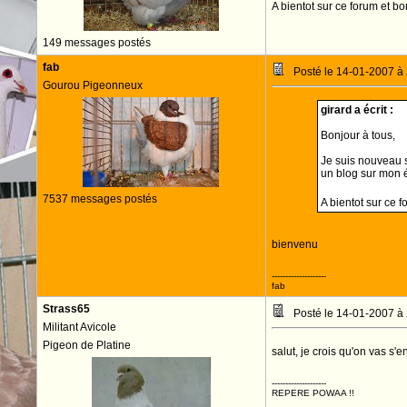
A bientot sur ce forum et 
149 messages postés
fab
Posté le 14-01-2007 à
Gourou Pigeonneux
girard a écrit :
Bonjour à tous,
Je suis nouveau s
un blog sur mon 
7537 messages postés
A bientot sur ce 
bienvenu
--------------------
fab
Strass65
Posté le 14-01-2007 à
Militant Avicole
Pigeon de Platine
salut, je crois qu'on vas 
--------------------
REPERE POWAA !!