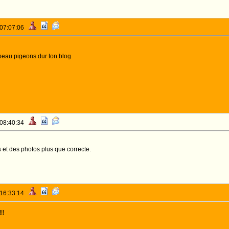
 07:07:06
 beau pigeons dur ton blog
 08:40:34
s et des photos plus que correcte.
 16:33:14
!!