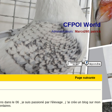
CFPOI World
Administrateurs :
Marco260
,
patrick
Page suivante
s dans le 06 , je suis passioné par l'élevage , j 'ai crée un blog sur mon
ntaires.