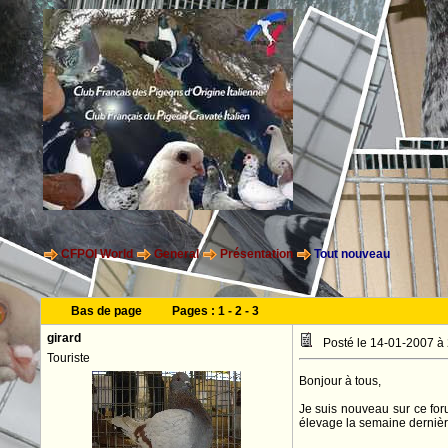
CFPOI World
General
Présentation
Tout nouveau
Bas de page
Pages :
1
-
2
-
3
girard
Posté le 14-01-2007 à
Touriste
Bonjour à tous,
Je suis nouveau sur ce foru
élevage la semaine dernièr