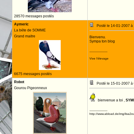
28570 messages postés
Aymeric
Posté le 14-01-2007 à
La béte de SOMME
Grand maitre
Bienvenu.
Sympa ton blog
--------------------
Vive l'élevage
6675 messages postés
Robot
Posté le 15-01-2007 à
Gourou Pigeonneux
bienvenue a toi ,
SYMP
--------------------
http://www.abload.de/img/lisa2ea