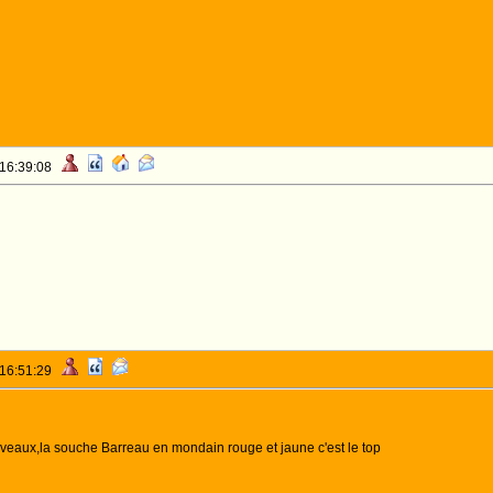
 16:39:08
 16:51:29
iveaux,la souche Barreau en mondain rouge et jaune c'est le top