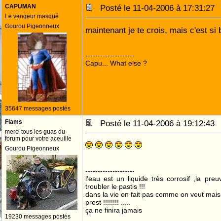
CAPUMAN
Posté le 11-04-2006 à 17:31:2
Le vengeur masqué
Gourou Pigeonneux
maintenant je te crois, mais c'est si
--------------------
Capu... What else ?
35647 messages postés
Flams
Posté le 11-04-2006 à 19:12:4
merci tous les guas du
forum pour votre aceuille
Gourou Pigeonneux
--------------------
l'eau est un liquide très corrosif ,la pre
troubler le pastis !!!
dans la vie on fait pas comme on veut mai
prost !!!!!!!! .....
ça ne finira jamais
19230 messages postés