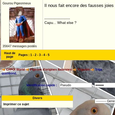
Gourou Pigeonneux
Il nous fait encore des fausses joies
--------------------
Capu... What else ?
35647 messages postés
Haut de
Pages :
1
-
2
-
3
-
4
-
5
page
CFPOI World
Pigeons d'origines Italiennes
Triganini
Triga
qualmond.
Identification rapide :
Divers
Imprimer ce sujet