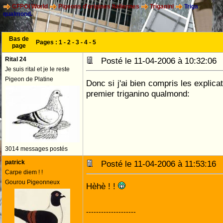
CFPOI World
Pigeons d'origines Italiennes
Triganini
Triga
qualmond.
Bas de
Pages :
1
-
2
-
3
-
4
-
5
page
Rital 24
Posté le 11-04-2006 à 10:32:0
Je suis rital et je le reste
Pigeon de Platine
Donc si j'ai bien compris les explic
premier triganino qualmond:
3014 messages postés
patrick
Posté le 11-04-2006 à 11:53:1
Carpe diem ! !
Gourou Pigeonneux
Hèhè ! !
--------------------