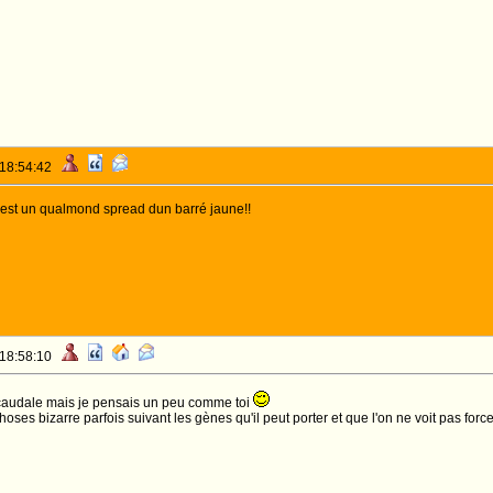
 18:54:42
 est un qualmond spread dun barré jaune!!
 18:58:10
e caudale mais je pensais un peu comme toi
oses bizarre parfois suivant les gènes qu'il peut porter et que l'on ne voit pas forc