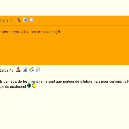
 19:07:38
e ces parents (si se sont ces parents)!!!
 19:08:46
nts car regarde les miens ils ne sont que porteur de dilution mais pour certains ils 
magie du qualmond