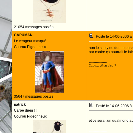
21054 messages postés
CAPUMAN
Posté le 14-06-2006 à
Le vengeur masqué
Gourou Pigeonneux
non le sooty ne donne pas ç
par contre ça pourrait le fa
--------------------
Capu... What else ?
35647 messages postés
patrick
Posté le 14-06-2006 à
Carpe diem ! !
Gourou Pigeonneux
et ce serait un qualmond a
--------------------