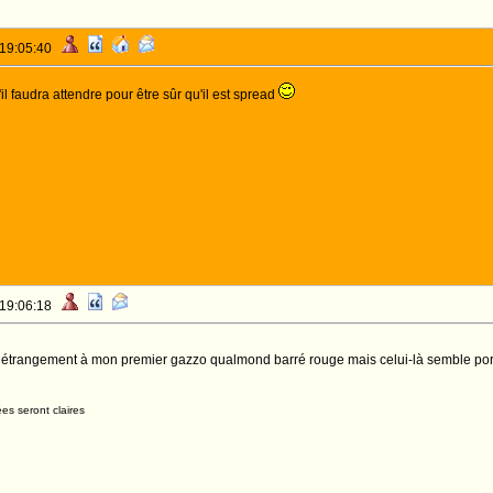
 19:05:40
'il faudra attendre pour être sûr qu'il est spread
 19:06:18
étrangement à mon premier gazzo qualmond barré rouge mais celui-là semble port
es seront claires