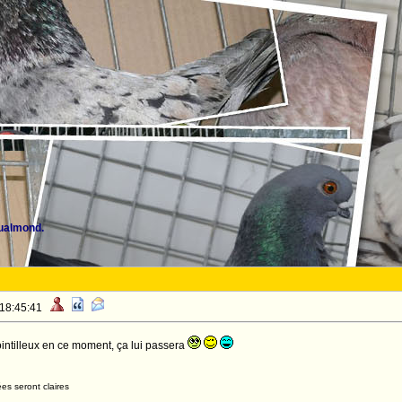
ualmond.
 18:45:41
 pointilleux en ce moment, ça lui passera
es seront claires