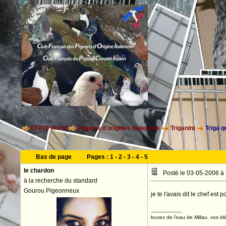
CFPOI World
Pigeons d'origines Italiennes
Triganini
Triga q
Bas de page
Pages :
1
-
2
-
3
-
4
-
5
le chardon
Posté le 03-05-2006 à
à la recherche du standard
Gourou Pigeonneux
je te l'avais dit le chef est
--------------------
buvez de l'eau de Millau, vos idé