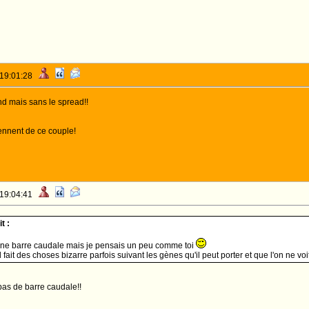
 19:01:28
nd mais sans le spread!!
ennent de ce couple!
 19:04:41
t :
a une barre caudale mais je pensais un peu comme toi
ait des choses bizarre parfois suivant les gènes qu'il peut porter et que l'on ne vo
 pas de barre caudale!!