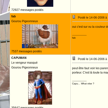
72927 messages postés
fab
Posté le 14-06-2006 à
Gourou Pigeonneux
oui c'est sur vu la couleur d
--------------------
fab
7537 messages postés
CAPUMAN
Posté le 14-06-2006 à
Le vengeur masqué
Gourou Pigeonneux
peut être faut voir les pare
porteur. C'est là toute la 
--------------------
Capu... What else ?
35647 messages postés