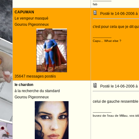
--------------------
fab
CAPUMAN
Posté le 14-06-2006 à
Le vengeur masqué
Gourou Pigeonneux
c'est pour cela que je dit qu
--------------------
Capu... What else ?
35647 messages postés
le chardon
Posté le 14-06-2006 à
à la recherche du standard
Gourou Pigeonneux
celui de gauche ressemble 
--------------------
buvez de l'eau de Millau, vos idé