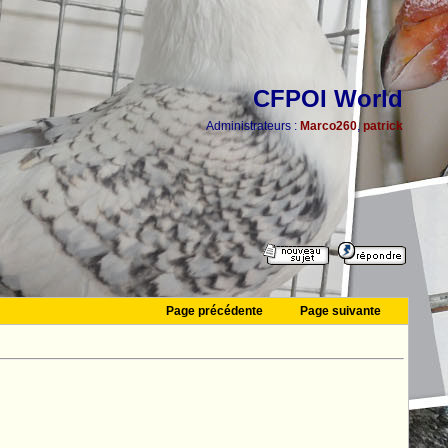
CFPOI World
Administrateurs :
Marco260
,
patrick
Page précédente
Page suivante