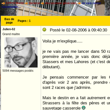
CFPOI World
General
discussions générales
Je vais rester
raisonnable....
Bas de
Pages :
1
page
Julien-02
Posté le 02-08-2006 à 09:40:3
Grand maitre
Voila je m'explique.....
je ne vais pas me lancer dans 50 
première année, je vais donc déj
Stassers et mes Lahores (et c'est dé
débutant).
5094 messages postés
Je pensais commencer par les Q
d'après voir 2 ans après, prendre
sont 2 races que j'adrmire.
Mais le destin en a fait autrement e
Strassers à la fête des pères et 
sauvetage casserole