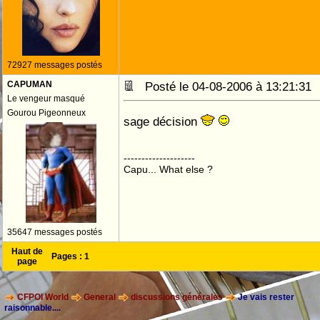
72927 messages postés
CAPUMAN
Posté le 04-08-2006 à 13:21:3
Le vengeur masqué
Gourou Pigeonneux
sage décision
--------------------
Capu... What else ?
35647 messages postés
Haut de
Pages :
1
page
CFPOI World
General
discussions générales
Je vais rester
raisonnable....