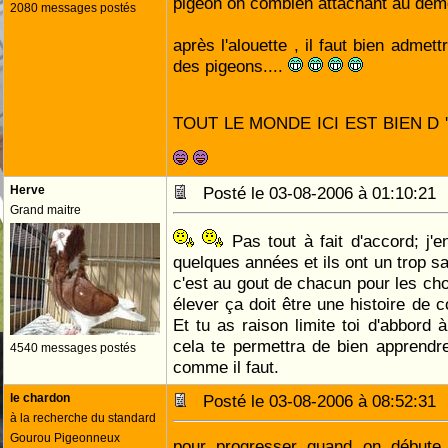
pigeon oh combien attachant au dem
2080 messages postés
après l'alouette , il faut bien admet
des pigeons....
TOUT LE MONDE ICI EST BIEN D 
Herve
Posté le 03-08-2006 à 01:10:2
Grand maitre
Pas tout à fait d'accord; j'e
quelques années et ils ont un trop s
c'est au gout de chacun pour les cho
élever ça doit être une histoire de 
Et tu as raison limite toi d'abbord 
cela te permettra de bien apprendre 
4540 messages postés
comme il faut.
le chardon
Posté le 03-08-2006 à 08:52:3
à la recherche du standard
Gourou Pigeonneux
pour progresser quand on débute, 