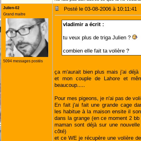
Julien-02
Posté le 03-08-2006 à 10:11:4
Grand maitre
vladimir a écrit :
tu veux plus de triga Julien ?
combien elle fait ta volière ?
5094 messages postés
ça m'aurait bien plus mais j'ai déj
et mon couple de Lahore et même
beaucoup.....
Pour mes pigeons, je n'ai pas de vol
En fait j'ai fait une grande cage da
les habitue à la maison ensite il son
dans la grange (en ce moment 2 bb 
maman sont déjà sur une nouvelle 
côté)
et ce WE je récupère une volière d