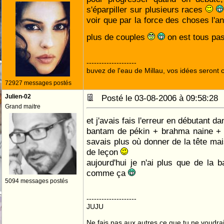
s'éparpiller sur plusieurs races
voir que par la force des choses l'a
plus de couples
on est tous pa
--------------------
buvez de l'eau de Millau, vos idées seront c
72927 messages postés
Julien-02
Posté le 03-08-2006 à 09:58:2
Grand maitre
et j'avais fais l'erreur en débutant dan
bantam de pékin + brahma naine + 
savais plus où donner de la tête mai
de leçon
aujourd'hui je n'ai plus que de la b
comme ça
5094 messages postés
--------------------
JUJU
Ne fais pas aux autres ce que tu ne voudrais