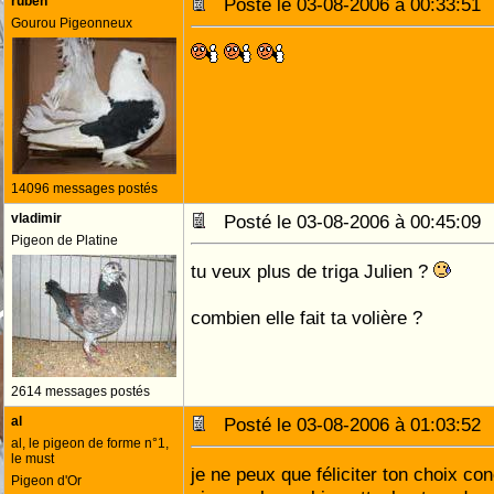
ruben
Posté le 03-08-2006 à 00:33:5
Gourou Pigeonneux
14096 messages postés
vladimir
Posté le 03-08-2006 à 00:45:0
Pigeon de Platine
tu veux plus de triga Julien ?
combien elle fait ta volière ?
2614 messages postés
al
Posté le 03-08-2006 à 01:03:5
al, le pigeon de forme n°1,
le must
je ne peux que féliciter ton choix con
Pigeon d'Or