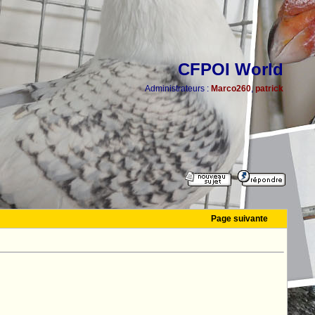
CFPOI World
Administrateurs :
Marco260
,
patrick
Page suivante