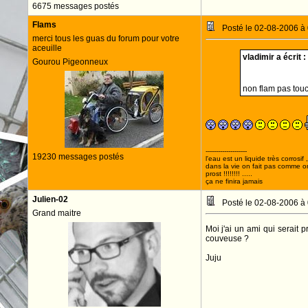
6675 messages postés
Flams
Posté le 02-08-2006 à
merci tous les guas du forum pour votre
aceuille
vladimir a écrit :
Gourou Pigeonneux
non flam pas tou
--------------------
19230 messages postés
l'eau est un liquide très corrosif 
dans la vie on fait pas comme o
prost !!!!!!!! .....
ça ne finira jamais
Julien-02
Posté le 02-08-2006 à
Grand maitre
Moi j'ai un ami qui serait
couveuse ?
Juju