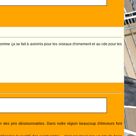
s comme ça se fait à aviornis pour les oiseaux d'ornement et au cde pour les
uer des prix déraisonnables. Dans notre région beaucoup d'éleveurs font