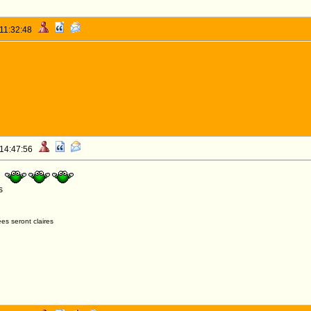
 11:32:48
 14:47:56
os
es seront claires