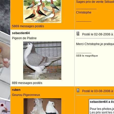
Sages prix de vente Sébas
--------------------
Christophe
--------------------
5869 messages postés
sebastien64
Posté le 02-08-2006 à
Pigeon de Platine
Merci Christophe,je pratique
--------------------
SEB le magnifique
889 messages postés
ruben
Posté le 03-08-2006 à
Gourou Pigeonneux
sebastien64 a écr
Pour les photos,j
Les prix sont le