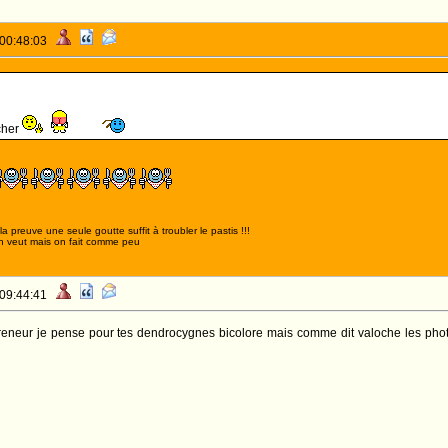
 00:48:03
cher
,la preuve une seule goutte suffit à troubler le pastis !!!
n veut mais on fait comme peu
 09:44:41
 preneur je pense pour tes dendrocygnes bicolore mais comme dit valoche les photo