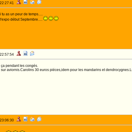
 22:27:41
 tu as un peur de temps.....
 l'expo début Septembre.....
 22:57:54
s ça pendant les congés.
 sur aviornis.Carolins 30 euros piéces,idem pour les mandarins et dendrocygnes.L
 23:06:30