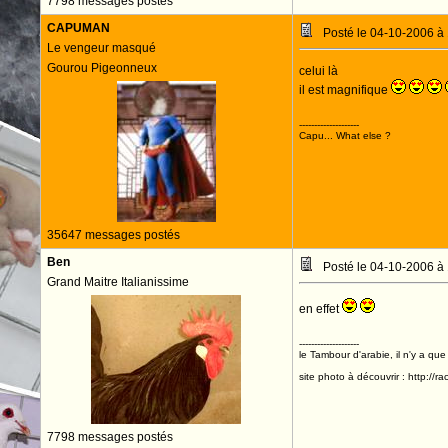
7798 messages postés
CAPUMAN
Posté le 04-10-2006 à
Le vengeur masqué
Gourou Pigeonneux
celui là
il est magnifique
--------------------
Capu... What else ?
35647 messages postés
Ben
Posté le 04-10-2006 à
Grand Maitre Italianissime
en effet
--------------------
le Tambour d'arabie, il n'y a que
site photo à découvrir : http://r
7798 messages postés