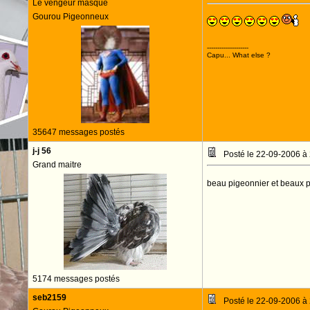
Le vengeur masqué
Gourou Pigeonneux
--------------------
Capu... What else ?
35647 messages postés
j-j 56
Posté le 22-09-2006 à
Grand maitre
beau pigeonnier et beaux pi
5174 messages postés
seb2159
Posté le 22-09-2006 à