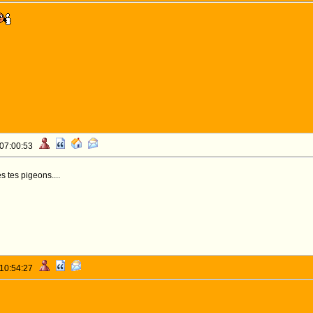
 07:00:53
 tes pigeons....
 10:54:27