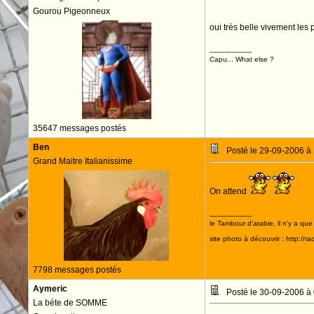
Gourou Pigeonneux
oui très belle vivement les
--------------------
Capu... What else ?
35647 messages postés
Ben
Posté le 29-09-2006 à
Grand Maitre Italianissime
On attend
--------------------
le Tambour d'arabie, il n'y a que
site photo à découvrir : http://r
7798 messages postés
Aymeric
Posté le 30-09-2006 à
La béte de SOMME