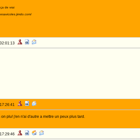
 ça de vrai
acesavicoles.jimdo.com/
 02:01:13
 17:26:41
on plu! j'en n'ai d'autre a mettre un peux plus tard.
 17:29:46