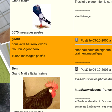
Grand maitre
Tres jolie pigeonnier. je co
--------------------
Vive l'élevage
6675 messages postés
ged81
Posté le 03-10-2006 à
pour vivre heureux vivons
Gourou Pigeonneux
chapeau pour ton pigeonnie
vraiment magnifique
10055 messages postés
--------------------
Ben
Posté le 04-10-2006 à
Grand Maitre Italianissime
avez-vous vu les photos du 
http://www.pigeons-fran
--------------------
le Tambour d'arabie, il n'y a que
site photo à découvrir : http://r