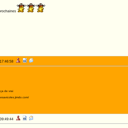
 prochaines
 17:46:58
 ça de vrai
acesavicoles.jimdo.com/
 09:49:44