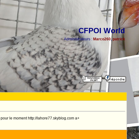
CFPOI World
Administrateurs :
Marco260
,
patrick
çu pour le moment http://lahore77.skyblog.com a+