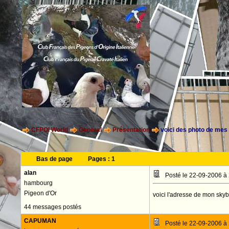
CFPOI World
General
Présentation
voici des photo de mes 
Bas de page
Pages :
1
alan
Posté le 22-09-2006 à
hambourg
Pigeon d'Or
voici l'adresse de mon skyb
44 messages postés
CAPUMAN
Posté le 22-09-2006 à