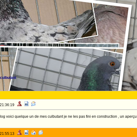
culbutant
 21:36:19
log voici quelque un de mes culbutant je ne les pas fini en construction , un aper
 21:55:13