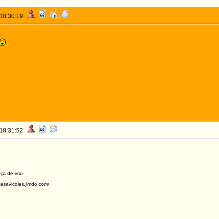
 18:30:19
 18:31:52
 ça de vrai
acesavicoles.jimdo.com/