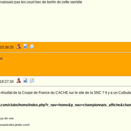
nnaissais pas les court bec de berlin ds cette varriéte
 20:38:35
r.
 18:27:34
résultat de la Coupe de France du CACHE sur le site de la SNC ? Il y a un Culbuta
ce.com/clubs/home/index.php?r_nav=home&p_nav=championnats_affiche&cha
 ça de vrai
acesavicoles.jimdo.com/