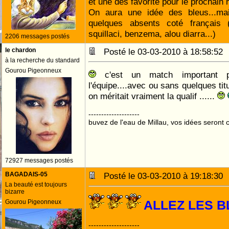
et une des favorite pour le prochain 
On aura une idée des bleus...m
quelques absents coté français (g
squillaci, benzema, alou diarra...)
2206 messages postés
le chardon
Posté le 03-03-2010 à 18:58:5
à la recherche du standard
Gourou Pigeonneux
c'est un match important po
l'équipe....avec ou sans quelques tit
on méritait vraiment la qualif ......
--------------------
buvez de l'eau de Millau, vos idées seront c
72927 messages postés
BAGADAIS-05
Posté le 03-03-2010 à 19:18:3
La beauté est toujours
bizarre
Gourou Pigeonneux
ALLEZ LES 
--------------------