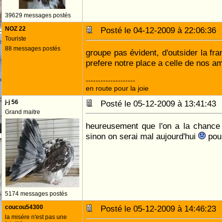
39629 messages postés
NOZ 22
Posté le 04-12-2009 à 22:06:3
Touriste
88 messages postés
groupe pas évident, d'outsider la fra
prefere notre place a celle de nos a
--------------------
en route pour la joie
j-j 56
Posté le 05-12-2009 à 13:41:4
Grand maitre
heureusement que l'on a la chance
sinon on serai mal aujourd'hui
pou
5174 messages postés
coucou54300
Posté le 05-12-2009 à 14:46:2
la misére n'est pas une