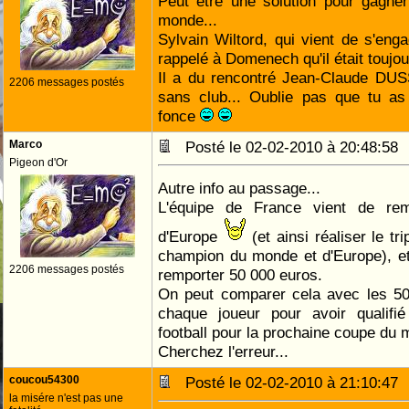
Peut être une solution pour gagne
monde...
Sylvain Wiltord, qui vient de s'en
rappelé à Domenech qu'il était toujou
Il a du rencontré Jean-Claude DUS
2206 messages postés
sans club... Oublie pas que tu a
fonce
Marco
Posté le 02-02-2010 à 20:48:5
Pigeon d'Or
Autre info au passage...
L'équipe de France vient de rem
d'Europe
(et ainsi réaliser le t
champion du monde et d'Europe), et
2206 messages postés
remporter 50 000 euros.
On peut comparer cela avec les 50
chaque joueur pour avoir qualifié
football pour la prochaine coupe du 
Cherchez l'erreur...
coucou54300
Posté le 02-02-2010 à 21:10:4
la misére n'est pas une