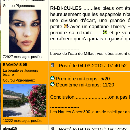
à la recherche du standard
Gourou Pigeonneux
RI-DI-CU-LES
.......les bleus ont é
heureusement que les espagnols n'ont
une division d'écart, une grande 
petite
avec un capitaine Thierry H
prendre sa retraite ....
et je vou
entraîneur qui n'a jamais organisé q
--------------------
buvez de l'eau de Millau, vos idées seront c
72927 messages postés
BAGADAIS-05
Posté le 04-03-2010 à 07:40:5
La beauté est toujours
bizarre
Premiére mi-temps: 5/20
Gourou Pigeonneux
Deuxiéme mi-temps: 11/20
Conclusion........................on a p
--------------------
Les Hautes Alpes:300 jours de soleil par an
13222 messages postés
glenat15
Posté le 04-03-2010 à 08:14:3