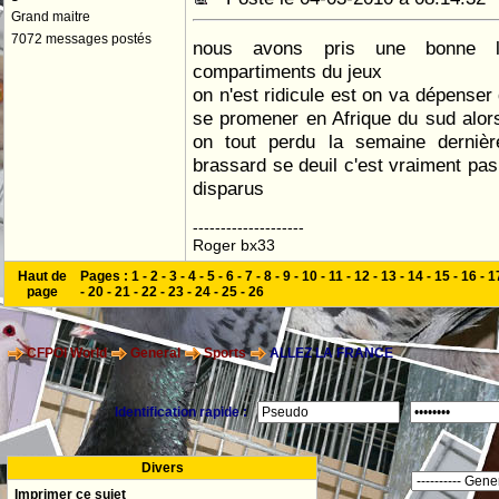
Grand maitre
7072 messages postés
nous avons pris une bonne l
compartiments du jeux
on n'est ridicule est on va dépens
se promener en Afrique du sud alo
on tout perdu la semaine derniè
brassard se deuil c'est vraiment pas
disparus
--------------------
Roger bx33
Haut de
Pages :
1
-
2
-
3
-
4
-
5
-
6
-
7
-
8
-
9
-
10
-
11
-
12
-
13
-
14
-
15
-
16
-
1
page
-
20
-
21
-
22
-
23
-
24
-
25
-
26
CFPOI World
General
Sports
ALLEZ LA FRANCE
Identification rapide :
Divers
Imprimer ce sujet