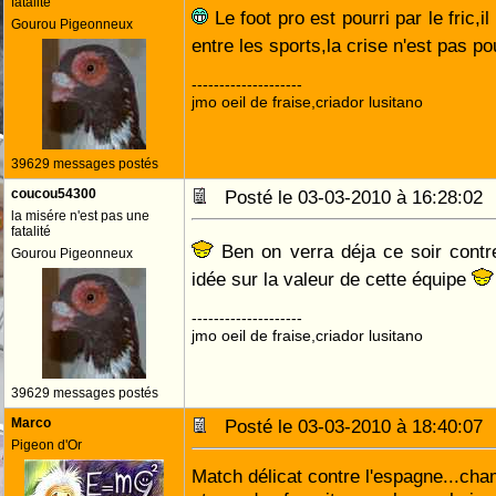
fatalité
Le foot pro est pourri par le fric,i
Gourou Pigeonneux
entre les sports,la crise n'est pas p
--------------------
jmo oeil de fraise,criador lusitano
39629 messages postés
coucou54300
Posté le 03-03-2010 à 16:28:0
la misére n'est pas une
fatalité
Ben on verra déja ce soir contr
Gourou Pigeonneux
idée sur la valeur de cette équipe
--------------------
jmo oeil de fraise,criador lusitano
39629 messages postés
Marco
Posté le 03-03-2010 à 18:40:0
Pigeon d'Or
Match délicat contre l'espagne...cha