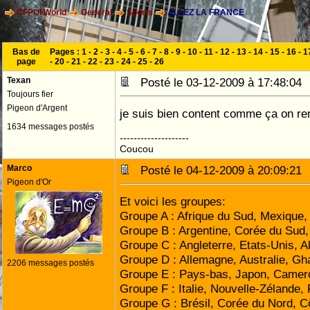
CFPOI World
General
Sports
ALLEZ LA FRANCE
Bas de
Pages :
1
-
2
-
3
-
4
-
5
-
6
-
7
-
8
-
9
-
10
-
11
-
12
-
13
-
14
-
15
-
16
-
1
page
-
20
-
21
-
22
-
23
-
24
-
25
-
26
Texan
Posté le 03-12-2009 à 17:48:0
Toujours fier
Pigeon d'Argent
je suis bien content comme ça on re
1634 messages postés
--------------------
Coucou
Marco
Posté le 04-12-2009 à 20:09:2
Pigeon d'Or
Et voici les groupes:
Groupe A : Afrique du Sud, Mexique
Groupe B : Argentine, Corée du Sud,
Groupe C : Angleterre, Etats-Unis, Al
Groupe D : Allemagne, Australie, Gh
2206 messages postés
Groupe E : Pays-bas, Japon, Camer
Groupe F : Italie, Nouvelle-Zélande,
Groupe G : Brésil, Corée du Nord, Côt