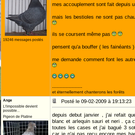
mes accouplement sont fait depuis
mais les bestioles ne sont pas ch
ils se coursent même pas
19246 messages postés
pensent qu'a bouffer ( les fainéants 
me demande comment font les autr
--------------------
et éternellement chanterons les forêts
Ange
Posté le 09-02-2009 à 19:13:2
L\'impossible devient
possible...
depuis debut janvier , j'ai refait q
Pigeon de Platine
blanc et arlequin sauri et neri . ça
toutes les cases et j'ai bagué 3 so
car je n'ai pas reçu encore mes ba