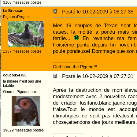
3108 messages postés
Le Bressan
Posté le 10-02-2009 à 06:27:3
Pigeon d'Argent
Mes 19 couples de Texan sont f
cases, la moitié a pondu mais s
fertile...
En revanche ma feme
troisième ponte depuis fin novem
poule pondeuse! Dommage que son m
1337 messages postés
--------------------
God save the Pigeon!!!
coucou54300
Posté le 10-02-2009 à 07:27:3
la misére n'est pas une
fatalité
Aprés la destruction de mon éleva
Gourou Pigeonneux
modestement avec 2 nouvelles race
de criador lusitano,blanc,jaune,rou
fraise.Tout le monde est accoup
climatiques ne sont pas idéales,i
chose,attendons des jours meilleurs.
39629 messages postés
--------------------