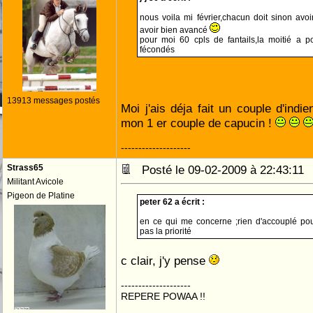
nous voila mi février,chacun doit sinon avo
avoir bien avancé
pour moi 60 cpls de fantails,la moitié a 
fécondés
13913 messages postés
Moi j'ais déja fait un couple d'indie
mon 1 er couple de capucin !
--------------------
Strass65
Posté le 09-02-2009 à 22:43:1
Militant Avicole
Pigeon de Platine
peter 62 a écrit :
en ce qui me concerne ;rien d'accouplé pou
pas la priorité
c clair, j'y pense
--------------------
REPERE POWAA !!