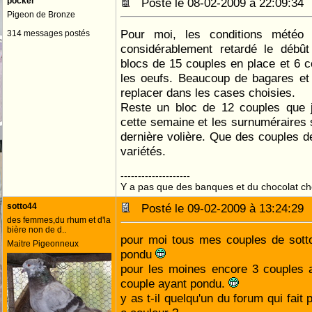
pocker
Posté le 08-02-2009 à 22:09:3
Pigeon de Bronze
Pour moi, les conditions météo 
314 messages postés
considérablement retardé le débû
blocs de 15 couples en place et 6 co
les oeufs. Beaucoup de bagares et
replacer dans les cases choisies.
Reste un bloc de 12 couples que j
cette semaine et les surnuméraires s
dernière volière. Que des couples d
variétés.
--------------------
Y a pas que des banques et du chocolat c
sotto44
Posté le 09-02-2009 à 13:24:2
des femmes,du rhum et d'la
bière non de d..
pour moi tous mes couples de sotto 
Maitre Pigeonneux
pondu
pour les moines encore 3 couples a f
couple ayant pondu.
y as t-il quelqu'un du forum qui fait