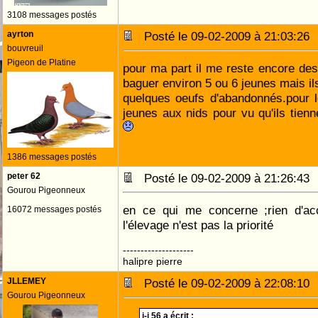
3108 messages postés
ayrton
Posté le 09-02-2009 à 21:03:2
bouvreuil
Pigeon de Platine
pour ma part il me reste encore des 
baguer environ 5 ou 6 jeunes mais ils
quelques oeufs d'abandonnés.pour 
jeunes aux nids pour vu qu'ils tien
1386 messages postés
peter 62
Posté le 09-02-2009 à 21:26:4
Gourou Pigeonneux
en ce qui me concerne ;rien d'a
16072 messages postés
l'élevage n'est pas la priorité
--------------------
halipre pierre
JLLEMEY
Posté le 09-02-2009 à 22:08:1
Gourou Pigeonneux
j-j 56 a écrit :