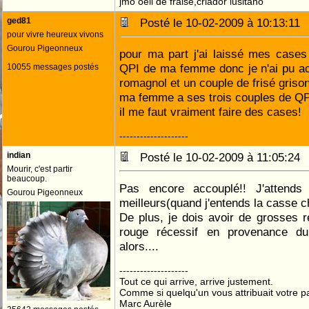
jmo oeil de fraise,criador lusitano
ged81
Posté le 10-02-2009 à 10:13:1
pour vivre heureux vivons
Gourou Pigeonneux
pour ma part j'ai laissé mes cases
QPI de ma femme donc je n'ai pu ac
10055 messages postés
romagnol et un couple de frisé grison
ma femme a ses trois couples de QP
il me faut vraiment faire des cases!
--------------------
indian
Posté le 10-02-2009 à 11:05:2
Mourir, c'est partir
beaucoup.
Pas encore accouplé!! J'attends 
Gourou Pigeonneux
meilleurs(quand j'entends la casse ch
De plus, je dois avoir de grosses 
rouge récessif en provenance du
alors....
--------------------
Tout ce qui arrive, arrive justement.
Comme si quelqu'un vous attribuait votre pa
Marc Aurèle