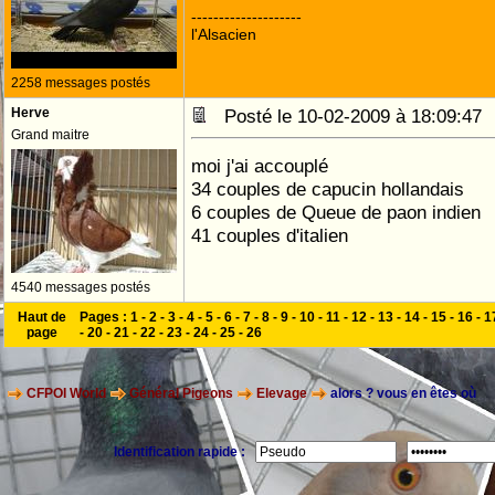
--------------------
l'Alsacien
2258 messages postés
Herve
Posté le 10-02-2009 à 18:09:4
Grand maitre
moi j'ai accouplé
34 couples de capucin hollandais
6 couples de Queue de paon indien
41 couples d'italien
4540 messages postés
Haut de
Pages :
1
-
2
-
3
-
4
-
5
-
6
-
7
-
8
-
9
-
10
-
11
-
12
-
13
-
14
-
15
-
16
-
1
page
-
20
-
21
-
22
-
23
-
24
-
25
-
26
CFPOI World
Général Pigeons
Elevage
alors ? vous en êtes où
Identification rapide :