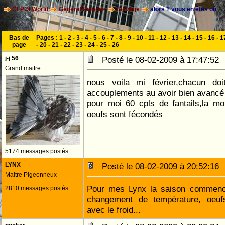
CFPOI World
Général Pigeons
Elevage
alors ? vous en êtes où
Bas de
Pages :
1
-
2
-
3
-
4
-
5
-
6
-
7
-
8
-
9
-
10
-
11
-
12
-
13
-
14
-
15
-
16
-
1
page
-
20
-
21
-
22
-
23
-
24
-
25
-
26
j-j 56
Posté le 08-02-2009 à 17:47:5
Grand maitre
nous voila mi février,chacun doi
accouplements au avoir bien avanc
pour moi 60 cpls de fantails,la mo
oeufs sont fécondés
5174 messages postés
LYNX
Posté le 08-02-2009 à 20:52:1
Maitre Pigeonneux
Pour mes Lynx la saison commenc
2810 messages postés
changement de tempèrature, oeuf
avec le froid...