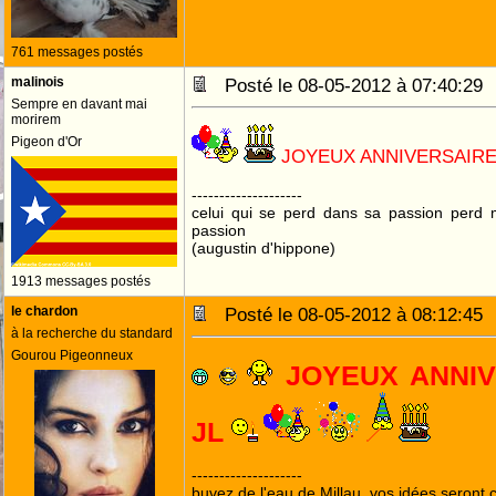
761 messages postés
malinois
Posté le 08-05-2012 à 07:40:2
Sempre en davant mai
morirem
Pigeon d'Or
JOYEUX ANNIVERSAIR
--------------------
celui qui se perd dans sa passion perd 
passion
(augustin d'hippone)
1913 messages postés
le chardon
Posté le 08-05-2012 à 08:12:4
à la recherche du standard
Gourou Pigeonneux
JOYEUX ANNI
JL
--------------------
buvez de l'eau de Millau, vos idées seront c