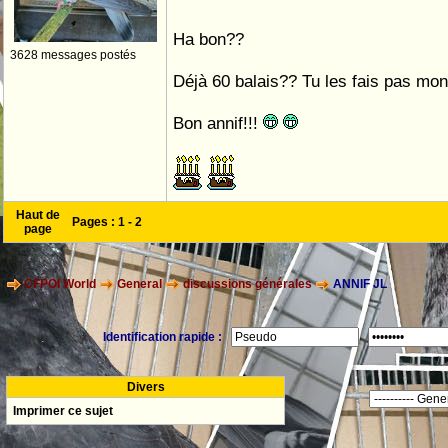
Ha bon??
3628 messages postés
Déjà 60 balais?? Tu les fais pas mo
Bon annif!!!
Haut de
Pages :
1
-
2
page
CFPOI World
General
discussions générales
ANNIF JL
Identification rapide :
Divers
Imprimer ce sujet