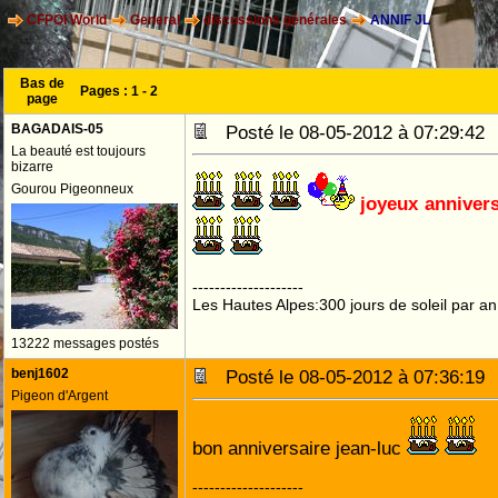
CFPOI World
General
discussions générales
ANNIF JL
Bas de
Pages :
1
-
2
page
BAGADAIS-05
Posté le 08-05-2012 à 07:29:4
La beauté est toujours
bizarre
Gourou Pigeonneux
joyeux annivers
--------------------
Les Hautes Alpes:300 jours de soleil par an
13222 messages postés
benj1602
Posté le 08-05-2012 à 07:36:1
Pigeon d'Argent
bon anniversaire jean-luc
--------------------