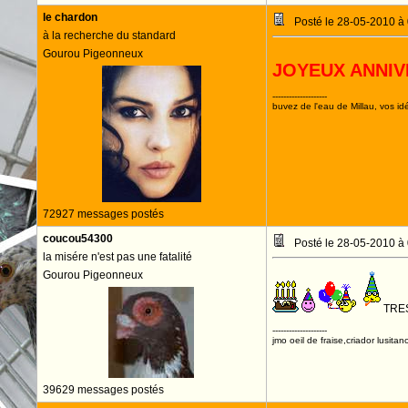
le chardon
Posté le 28-05-2010 à
à la recherche du standard
Gourou Pigeonneux
JOYEUX ANNIV
--------------------
buvez de l'eau de Millau, vos idé
72927 messages postés
coucou54300
Posté le 28-05-2010 à
la misére n'est pas une fatalité
Gourou Pigeonneux
TRES
--------------------
jmo oeil de fraise,criador lusitan
39629 messages postés