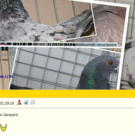
e j-j 56
 01:29:16
an-Jacques!