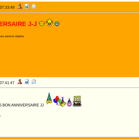
 07:33:49
ERSAIRE J-J
es seront claires
 07:41:47
 BON ANNIVERSAIRE JJ
o