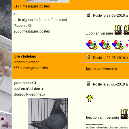
5174 messages postés
al
Posté le 28-05-2010 à
al, le pigeon de forme n°1, le must
Pigeon d'Or
2080 messages postés
...bon aniversaire
jb le choletais
Posté le 28-05-2010 à
Pigeon d'Argent
555 messages postés
joyeux anniversaire
--------------------
giant homer 3
Posté le 28-05-2010 à
seul on n'est rien ;)
Gourou Pigeonneux
tres bon anniversaire
--------------------
et éternellement chanterons les 