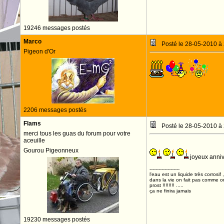
19246 messages postés
Marco
Posté le 28-05-2010 à
Pigeon d'Or
Bon
2206 messages postés
Flams
Posté le 28-05-2010 à
merci tous les guas du forum pour votre
aceuille
Gourou Pigeonneux
joyeux anniv
--------------------
l'eau est un liquide très corrosif 
dans la vie on fait pas comme o
prost !!!!!!!! .....
ça ne finira jamais
19230 messages postés