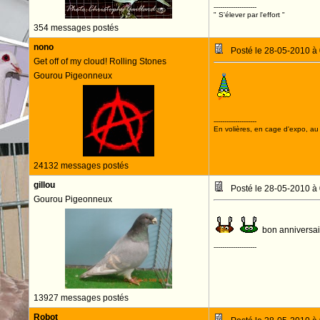
--------------------
" S'élever par l'effort "
354 messages postés
nono
Posté le 28-05-2010 à
Get off of my cloud! Rolling Stones
Gourou Pigeonneux
JOYEUX AN
--------------------
En volières, en cage d'expo, au n
24132 messages postés
gillou
Posté le 28-05-2010 à
Gourou Pigeonneux
bon anniversair
--------------------
13927 messages postés
Robot