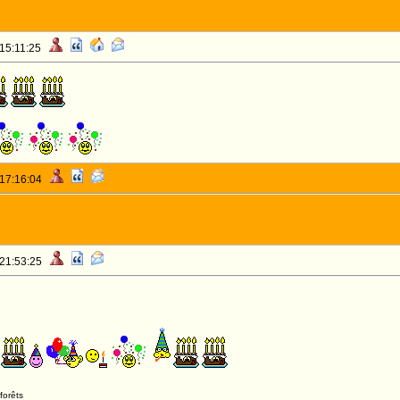
 15:11:25
 17:16:04
 21:53:25
forêts