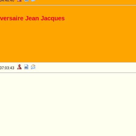
 04:46:46
versaire Jean Jacques
 07:03:43