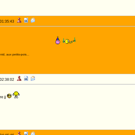
 01:35:43
NIVERSAIRE JJ!
id, aux petits-pois...
 02:38:02
e jj