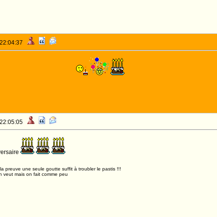
 22:04:37
 anniversaire J-J
 22:05:05
ersaire
,la preuve une seule goutte suffit à troubler le pastis !!!
n veut mais on fait comme peu