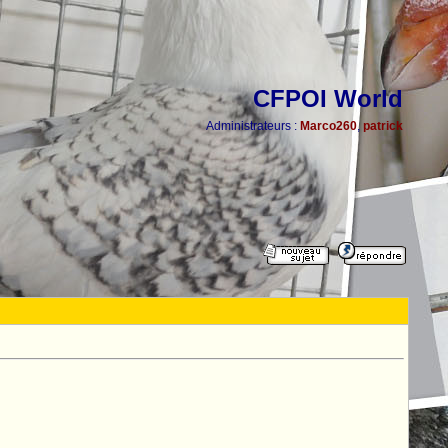
CFPOI World
Administrateurs :
Marco260
,
patrick