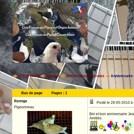
CFPOI World
General
discussions générales
Anniversaire d
Bas de page
Pages :
1
Remige
Posté le 28-05-2010 à
Pigeonneau
Bel et bon anniversaire Je
Amitiés.