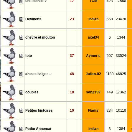
une blonde ?
17
TOM
423
17560
Devinette
23
indian
558
23470
chevre et mouton
axel34
6
1344
toto
37
Aymeric
907
33524
ah ces belges...
48
Julien-02
1189
46825
couples
18
seb2159
449
17362
Petites histoires
10
Flams
234
10110
Petite Annonce
indian
3
1384