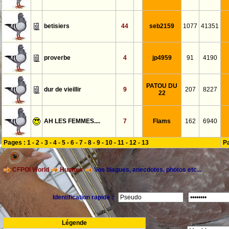
betisiers
44
seb2159
1077
41351
proverbe
4
jp4959
91
4190
PATOU DU
dur de vieillir
9
207
8227
22
AH LES FEMMES....
7
Flams
162
6940
Pages :
1
-
2
-
3
-
4
-
5
-
6
-
7
-
8
-
9
-
10
-
11
-
12
-
13
P
CFPOI World
Humour
Vos blagues, anecdotes, photos etc...
Identification rapide :
Légende