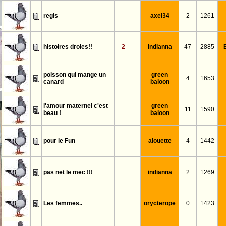
regis
axel34
2
1261
histoires droles!!
2
indianna
47
2885
poisson qui mange un
green
4
1653
canard
baloon
l'amour maternel c'est
green
11
1590
beau !
baloon
pour le Fun
alouette
4
1442
pas net le mec !!!
indianna
2
1269
Les femmes..
orycterope
0
1423