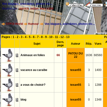
Vos blagues, anecdotes, photos etc...
Modéré par :
patrick
,
indian
,
Marco260
CFPOI World
Humour
Vos blagues, anecdotes, photos etc...
Pages :
1
-
2
-
3
-
4
-
5
-
6
-
7
-
8
-
9
-
10
-
11
-
12
-
13
P
Dern.
A
Sujet
Auteur
Rép.
Vues
page
PATOU DU
Animaux en folies
66
1636
66560
22
vacance au caraibe
texan55
3
1400
a vous de choisir?
texan55
1
1288
blog
texan55
0
1348