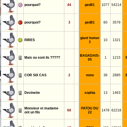
pourquoi?
44
ged81
1077
54214
pourquoi?
3
ged81
60
3579
giant homer
RIRES
10
1321
3
BAGADAIS-
Mais ou sont ils ?????
1
1215
05
COR SIX CAS
2
nono
38
2885
Devinette
sophia
13
1463
Monsieur et madame
PATOU DU
60
1478
62218
ont un fils
22