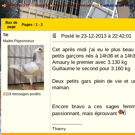
CFPOI World
General
discussions générales
Cadeau avant Noel
Bas de
Pages :
1
-
2
page
Titi
Posté le 23-12-2013 à 22:42:0
Maitre Pigeonneux
Cet après midi j'ai eu le plus bea
petits garçons nés à 14h36 et a 14h
Amaury le premier avec 3.130 kg
Guillaume le second pour 3.160 kg
Deux petits gars plein de vie et u
maman.
2119 messages postés
Encore bravo a ces sages femme
passionnant, mais éprouvant
--------------------
Thierry