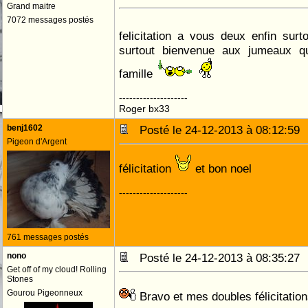
Grand maitre
7072 messages postés
felicitation a vous deux enfin su
surtout bienvenue aux jumeaux q
famille
--------------------
Roger bx33
benj1602
Posté le 24-12-2013 à 08:12:5
Pigeon d'Argent
félicitation
et bon noel
--------------------
761 messages postés
nono
Posté le 24-12-2013 à 08:35:2
Get off of my cloud! Rolling
Stones
Gourou Pigeonneux
Bravo et mes doubles félicitations