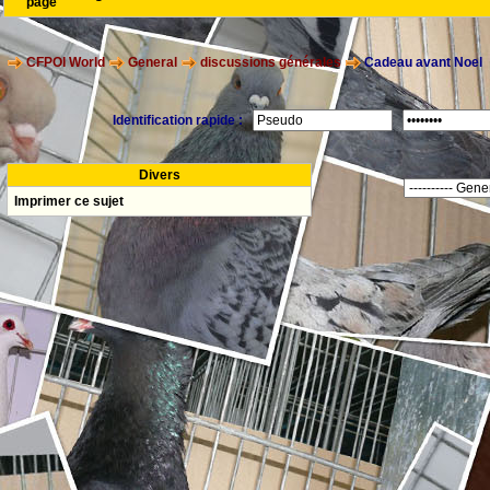
page
CFPOI World
General
discussions générales
Cadeau avant Noel
Identification rapide :
Divers
Imprimer ce sujet