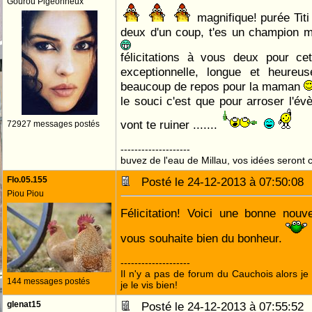
Gourou Pigeonneux
magnifique! purée Titi
deux d'un coup, t'es un champion m
félicitations à vous deux pour ce
exceptionnelle, longue et heure
beaucoup de repos pour la maman
le souci c'est que pour arroser l'é
vont te ruiner .......
72927 messages postés
--------------------
buvez de l'eau de Millau, vos idées seront c
Flo.05.155
Posté le 24-12-2013 à 07:50:0
Piou Piou
Félicitation! Voici une bonne nouv
vous souhaite bien du bonheur.
--------------------
Il n'y a pas de forum du Cauchois alors je 
144 messages postés
je le vis bien!
glenat15
Posté le 24-12-2013 à 07:55:5