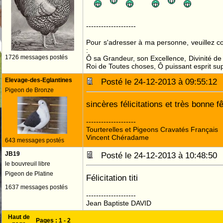
--------------------
Pour s'adresser à ma personne, veuillez 
:
1726 messages postés
Ô sa Grandeur, son Excellence, Divinité de 
Roi de Toutes choses, Ô puissant esprit sup
Elevage-des-Eglantines
Posté le 24-12-2013 à 09:55:1
Pigeon de Bronze
sincères félicitations et très bonne 
--------------------
Tourterelles et Pigeons Cravatés Français
Vincent Chéradame
643 messages postés
JB19
Posté le 24-12-2013 à 10:48:5
le bouvreuil libre
Pigeon de Platine
Félicitation titi
1637 messages postés
--------------------
Jean Baptiste DAVID
Haut de
Pages :
1
-
2