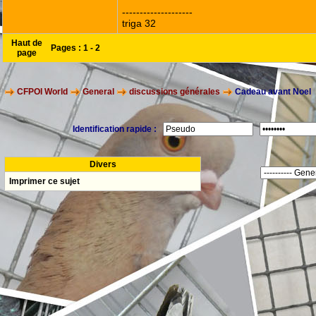
--------------------
triga 32
Haut de
Pages :
1
-
2
page
CFPOI World
General
discussions générales
Cadeau avant Noel
Identification rapide :
Divers
Imprimer ce sujet