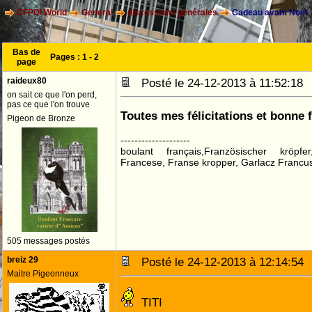
CFPOI World
General
discussions générales
Cadeau avant Noel
Bas de
Pages :
1
-
2
page
raideux80
Posté le 24-12-2013 à 11:52:1
on sait ce que l'on perd,
pas ce que l'on trouve
Toutes mes félicitations et bonne 
Pigeon de Bronze
--------------------
boulant français,Französischer kröpf
Francese, Franse kropper, Garlacz Francus
505 messages postés
breiz 29
Posté le 24-12-2013 à 12:14:5
Maitre Pigeonneux
TITI