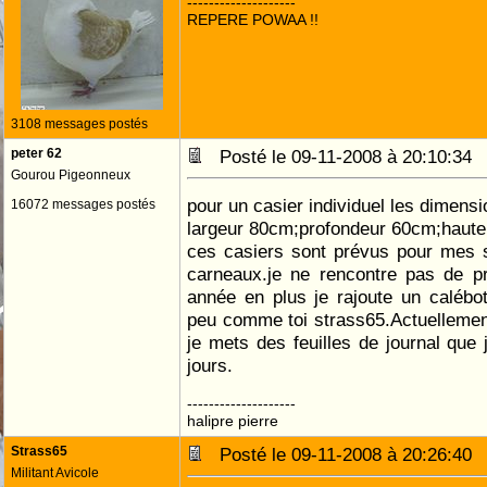
--------------------
REPERE POWAA !!
3108 messages postés
peter 62
Posté le 09-11-2008 à 20:10:3
Gourou Pigeonneux
pour un casier individuel les dimensi
16072 messages postés
largeur 80cm;profondeur 60cm;haut
ces casiers sont prévus pour mes 
carneaux.je ne rencontre pas de pr
année en plus je rajoute un calébo
peu comme toi strass65.Actuellement
je mets des feuilles de journal que
jours.
--------------------
halipre pierre
Strass65
Posté le 09-11-2008 à 20:26:4
Militant Avicole