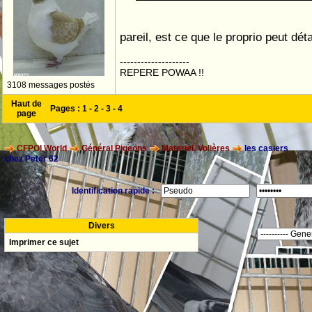
pareil, est ce que le proprio peut déta
--------------------
REPERE POWAA !!
3108 messages postés
Haut de
Pages :
1
-
2
-
3
-
4
page
CFPOI World
Général Pigeons
Materiel, Volières
les casiers
chez Peter 62
Identification rapide :
Divers
Imprimer ce sujet