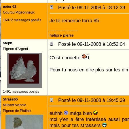
peter 62
Posté le 09-11-2008 à 18:12:3
Gourou Pigeonneux
Je te remercie torra 85
16072 messages postés
--------------------
halipre pierre
steph
Posté le 09-11-2008 à 18:52:0
Pigeon d'Argent
C'est chouette
Peux tu nous en dire plus sur les d
1491 messages postés
Strass65
Posté le 09-11-2008 à 19:45:3
Militant Avicole
Pigeon de Platine
euhhh
méga bien
moi y'en a être intéréssé aussi pa
mais pour tes strassers