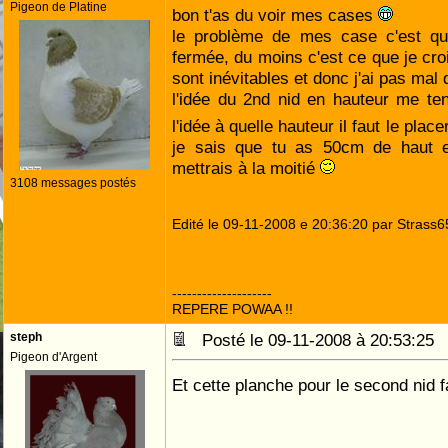
Pigeon de Platine
bon t'as du voir mes cases
le problème de mes case c'est qu'
fermée, du moins c'est ce que je cr
sont inévitables et donc j'ai pas mal
l'idée du 2nd nid en hauteur me ten
l'idée à quelle hauteur il faut le place
je sais que tu as 50cm de haut et
mettrais à la moitié
3108 messages postés
Edité le 09-11-2008 e 20:36:20 par Strass6
--------------------
REPERE POWAA !!
steph
Posté le 09-11-2008 à 20:53:2
Pigeon d'Argent
Et cette planche pour le second nid 