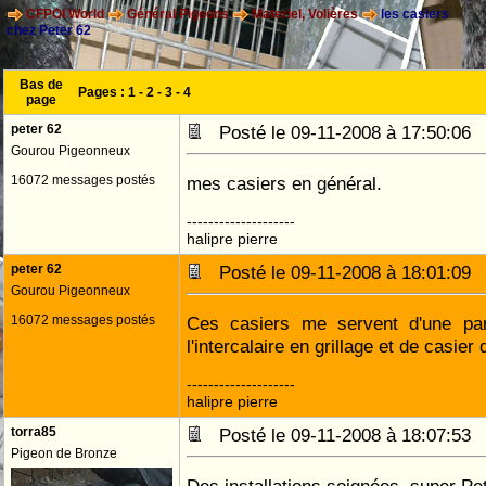
CFPOI World
Général Pigeons
Materiel, Volières
les casiers
chez Peter 62
Bas de
Pages :
1
-
2
-
3
-
4
page
peter 62
Posté le 09-11-2008 à 17:50:0
Gourou Pigeonneux
16072 messages postés
mes casiers en général.
--------------------
halipre pierre
peter 62
Posté le 09-11-2008 à 18:01:0
Gourou Pigeonneux
16072 messages postés
Ces casiers me servent d'une pa
l'intercalaire en grillage et de casier 
--------------------
halipre pierre
torra85
Posté le 09-11-2008 à 18:07:5
Pigeon de Bronze