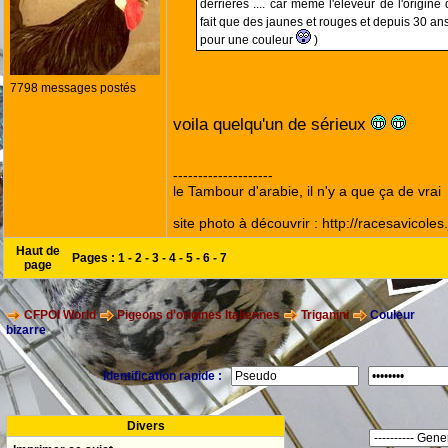
derrières .... car meme l'éleveur de l'origi
fait que des jaunes et rouges et depuis 30 ans
pour une couleur
)
7798 messages postés
voila quelqu'un de sérieux
--------------------
le Tambour d'arabie, il n'y a que ça de vrai
site photo à découvrir : http://racesavicole
Haut de
Pages :
1
-
2
-
3
-
4
-
5
-
6
-
7
page
CFPOI World
Pigeons d'origines Italiennes
Triganini
Couleur
bizarre
Identification rapide :
Divers