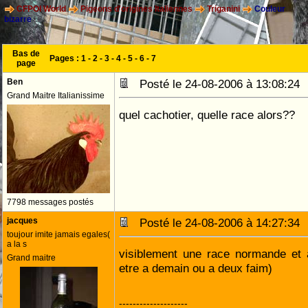
CFPOI World
Pigeons d'origines Italiennes
Triganini
Couleur
bizarre
Bas de
Pages :
1
-
2
-
3
-
4
-
5
-
6
-
7
page
Ben
Posté le 24-08-2006 à 13:08:2
Grand Maitre Italianissime
quel cachotier, quelle race alors??
7798 messages postés
jacques
Posté le 24-08-2006 à 14:27:3
toujour imite jamais egales(
a la s
visiblement une race normande et a
Grand maitre
etre a demain ou a deux faim)
--------------------