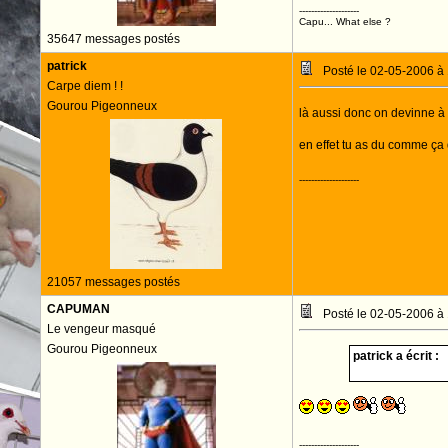
--------------------
Capu... What else ?
35647 messages postés
patrick
Posté le 02-05-2006 à
Carpe diem ! !
Gourou Pigeonneux
là aussi donc on devinne à
en effet tu as du comme ça
--------------------
21057 messages postés
CAPUMAN
Posté le 02-05-2006 à
Le vengeur masqué
Gourou Pigeonneux
patrick a écrit :
--------------------