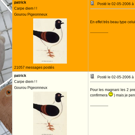
patrick
Posté le 02-05-2006 à
Carpe diem ! !
Gourou Pigeonneux
En effet très beau type celu
--------------------
21057 messages postés
patrick
Posté le 02-05-2006 à
Carpe diem ! !
Gourou Pigeonneux
Pour les magnani les 2 pr
confirmera
) mais je pen
--------------------