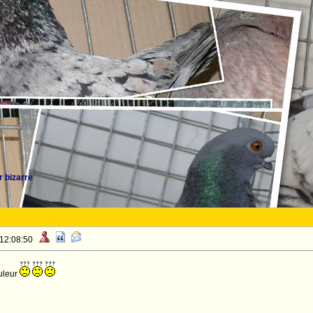
 bizarre
 12:08:50
ouleur