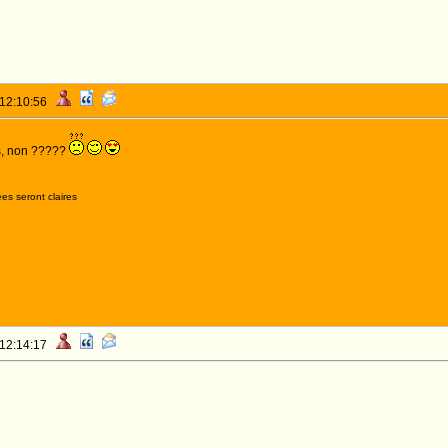
 12:10:56
s, non ?????
es seront claires
 12:14:17