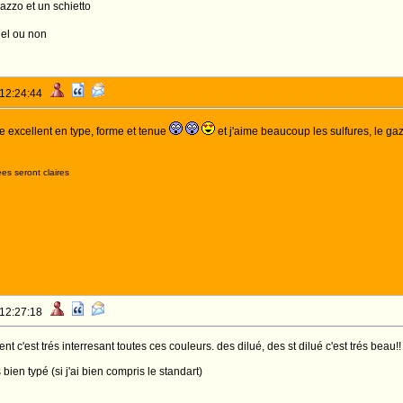
gazzo et un schietto
gel ou non
 12:24:44
 excellent en type, forme et tenue
et j'aime beaucoup les sulfures, le ga
es seront claires
 12:27:18
 c'est trés interresant toutes ces couleurs. des dilué, des st dilué c'est trés beau!!
s bien typé (si j'ai bien compris le standart)