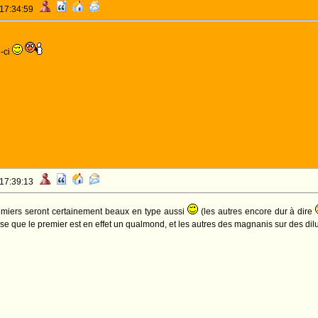
 17:34:59
i-ci
 17:39:13
emiers seront certainement beaux en type aussi
(les autres encore dur à dire
se que le premier est en effet un qualmond, et les autres des magnanis sur des dil