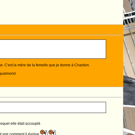
rche. C'est la mére de la femelle que je donne à Chardon.
r qualmond
lequel elle était accouplé
aut voir comment il évolue