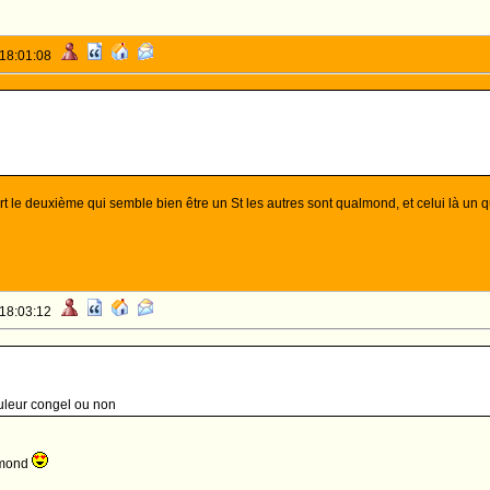
 18:01:08
rt le deuxième qui semble bien être un St les autres sont qualmond, et celui là u
 18:03:12
uleur congel ou non
lmond