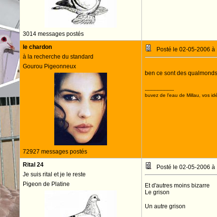
3014 messages postés
le chardon
Posté le 02-05-2006 à
à la recherche du standard
Gourou Pigeonneux
ben ce sont des qualmond
--------------------
buvez de l'eau de Millau, vos idé
72927 messages postés
Rital 24
Posté le 02-05-2006 à
Je suis rital et je le reste
Pigeon de Platine
Et d'autres moins bizarre
Le grison
Un autre grison