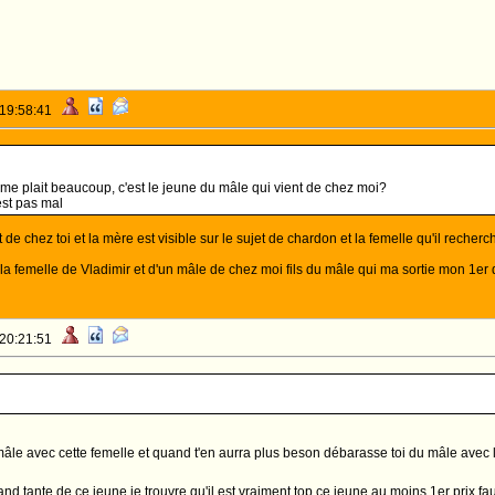
 19:58:41
 me plait beaucoup, c'est le jeune du mâle qui vient de chez moi?
est pas mal
t de chez toi et la mère est visible sur le sujet de chardon et la femelle qu'il reche
la femelle de Vladimir et d'un mâle de chez moi fils du mâle qui ma sortie mon 1e
 20:21:51
e mâle avec cette femelle et quand t'en aurra plus beson débarasse toi du mâle avec 
rand tante de ce jeune je trouvre qu'il est vraiment top ce jeune au moins 1er prix f