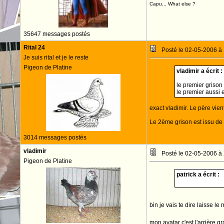
Capu... What else ?
35647 messages postés
Rital 24
Posté le 02-05-2006 à
Je suis rital et je le reste
Pigeon de Platine
vladimir a écrit :
le premier grison
le premier aussi 
exact vladimir. Le père vien
Le 2ème grison est issu de 
3014 messages postés
vladimir
Posté le 02-05-2006 à
Pigeon de Platine
patrick a écrit :
bin je vais te dire laisse l
mon avatar c'est l'arrière g