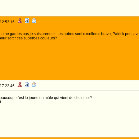
 12:53:16
tu ne gardes pas je suis preneur . les autres sont excellents bravo, Patrick peut avo
our sortir ces superbes couleurs?
 17:22:46
beaucoup, c'est le jeune du mâle qui vient de chez moi?
l