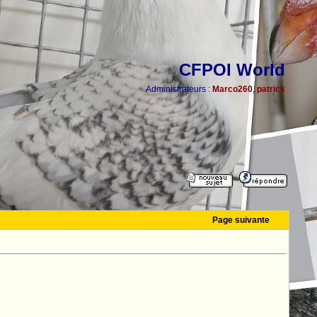
CFPOI World
Administrateurs :
Marco260
,
patrick
Page suivante