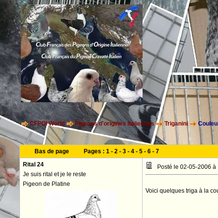
CFPOI World
Pigeons d'origines Italiennes
Triganini
Couleur
Bas de page
Pages :
1
-
2
-
3
-
4
-
5
-
6
-
7
Rital 24
Posté le 02-05-2006 à
Je suis rital et je le reste
Pigeon de Platine
Voici quelques triga à la c