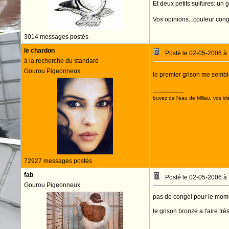
Et deux petits sulfures: un 
Vos opinions...couleur con
3014 messages postés
le chardon
Posté le 02-05-2006 à
à la recherche du standard
Gourou Pigeonneux
le premier grison me semble
--------------------
buvez de l'eau de Millau, vos idé
72927 messages postés
fab
Posté le 02-05-2006 à
Gourou Pigeonneux
pas de congel pour le moment
le grison bronze a l'aire tré
--------------------