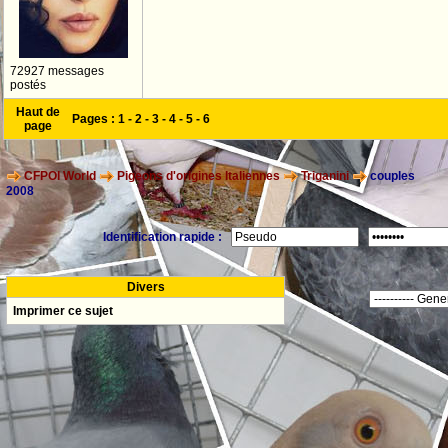
72927 messages
postés
Haut de
Pages :
1
-
2
-
3
-
4
-
5
-
6
page
CFPOI World
Pigeons d'origines Italiennes
Triganini
couples
2008
Identification rapide :
Divers
Imprimer ce sujet