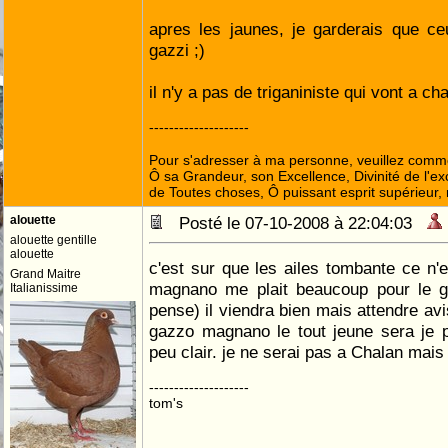
apres les jaunes, je garderais que ce
gazzi ;)
il n'y a pas de triganiniste qui vont a ch
--------------------
Pour s'adresser à ma personne, veuillez comme
Ô sa Grandeur, son Excellence, Divinité de l'ex
de Toutes choses, Ô puissant esprit supérieur,
alouette
Posté le 07-10-2008 à 22:04:03
alouette gentille
alouette
c'est sur que les ailes tombante ce n'e
Grand Maitre
magnano me plait beaucoup pour le g
Italianissime
pense) il viendra bien mais attendre avi
gazzo magnano le tout jeune sera je 
peu clair. je ne serai pas a Chalan mais
--------------------
tom's