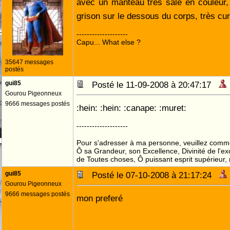
avec un manteau très sale en couleur, e
grison sur le dessous du corps, très cu
--------------------
Capu... What else ?
35647 messages
postés
gui85
Posté le 11-09-2008 à 20:47:17
Gourou Pigeonneux
9666 messages postés
:hein: :hein: :canape: :muret:
--------------------
Pour s'adresser à ma personne, veuillez comme
Ô sa Grandeur, son Excellence, Divinité de l'ex
de Toutes choses, Ô puissant esprit supérieur,
gui85
Posté le 07-10-2008 à 21:17:24
Gourou Pigeonneux
9666 messages postés
mon preferé