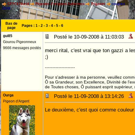
CFPOI World
Pigeons d'origines Italiennes
Triganini
couples
2008
Bas de
Pages :
1
-
2
-
3
-
4
-
5
-
6
page
gui85
Posté le 10-09-2008 à 11:03:03
Gourou Pigeonneux
9666 messages postés
merci rital, c'est vrai que ton gazzi a l
;)
--------------------
Pour s'adresser à ma personne, veuillez comme
Ô sa Grandeur, son Excellence, Divinité de l'ex
de Toutes choses, Ô puissant esprit supérieur,
Ourga
Posté le 11-09-2008 à 13:14:26
Pigeon d'Argent
Le deuxième, c'est quoi comme couleur