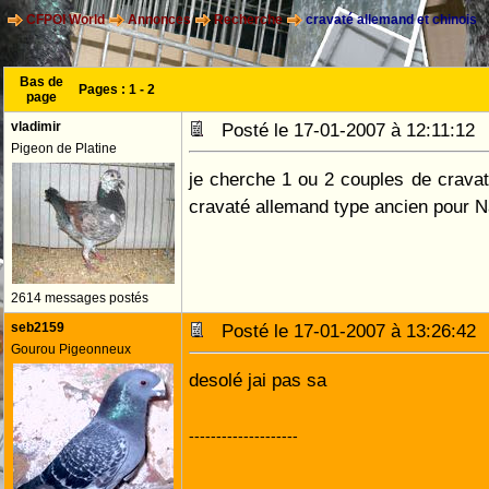
CFPOI World
Annonces
Recherche
cravaté allemand et chinois
Bas de
Pages :
1
-
2
page
vladimir
Posté le 17-01-2007 à 12:11:1
Pigeon de Platine
je cherche 1 ou 2 couples de cravat
cravaté allemand type ancien pour 
2614 messages postés
seb2159
Posté le 17-01-2007 à 13:26:4
Gourou Pigeonneux
desolé jai pas sa
--------------------