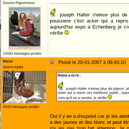
Gourou Pigeonneux
joseph Halter n'eleve plus de 
poussiere c'est acker qui a repris
aujourd'hui expo a Echenberg je cro
vérifie
14593 messages postés
Herve
Posté le 20-01-2007 à 06:43:1
Grand maitre
Robot a écrit :
joseph Halter n'eleve plus de pigeon ,al
acker qui a repris ces meilleurs sujets , au
crois qu'il en a vendre, je vérifie
4540 messages postés
Oui il y en a d'exposé car je les aient
a des jaunes et des blanc et peut êtr
n'y ais pas trop fait attention. Je 