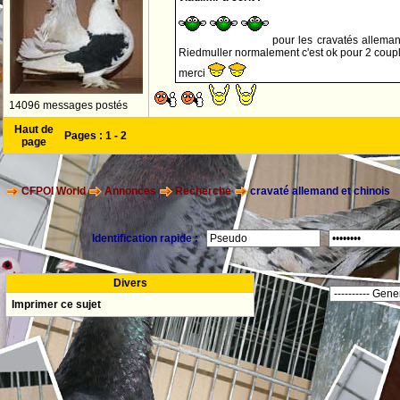
pour les cravatés allemand
Riedmuller normalement c'est ok pour 2 coupl
merci
14096 messages postés
Haut de
Pages :
1
-
2
page
CFPOI World
Annonces
Recherche
cravaté allemand et chinois
Identification rapide :
Divers
Imprimer ce sujet