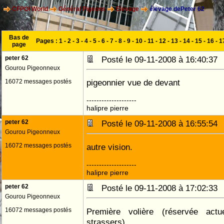
CFPOI World
Général Pigeons
Elevage
élevage dePeter 62
Bas de
Pages :
1
-
2
-
3
-
4
-
5
-
6
-
7
-
8
-
9
-
10
-
11
-
12
-
13
-
14
-
15
-
16
-
1
page
peter 62
Posté le 09-11-2008 à 16:40:3
Gourou Pigeonneux
pigeonnier vue de devant
16072 messages postés
--------------------
halipre pierre
peter 62
Posté le 09-11-2008 à 16:55:5
Gourou Pigeonneux
16072 messages postés
autre vision.
--------------------
halipre pierre
peter 62
Posté le 09-11-2008 à 17:02:3
Gourou Pigeonneux
16072 messages postés
Première volière (réservée actu
strassers)