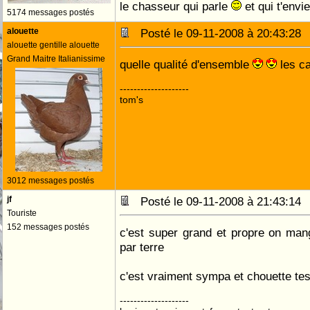
le chasseur qui parle
et qui t'envi
5174 messages postés
alouette
Posté le 09-11-2008 à 20:43:2
alouette gentille alouette
Grand Maitre Italianissime
quelle qualité d'ensemble
les c
--------------------
tom's
3012 messages postés
jf
Posté le 09-11-2008 à 21:43:1
Touriste
152 messages postés
c'est super grand et propre on mang
par terre
c'est vraiment sympa et chouette tes
--------------------