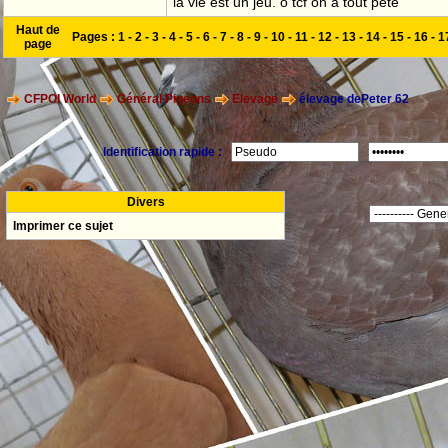
la vie est un jeu. o tcf on a tout pete
Haut de
Pages :
1
-
2
-
3
-
4
-
5
-
6
-
7
-
8
-
9
-
10
-
11
-
12
-
13
-
14
-
15
-
16
-
1
page
CFPOI World
Général Pigeons
Elevage
élevage dePeter 62
Identification rapide :
Divers
Imprimer ce sujet