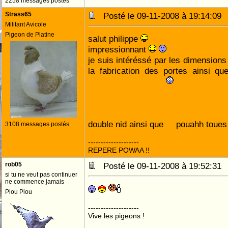
2258 messages postés
Strass65
Posté le 09-11-2008 à 19:14:0
Militant Avicole
Pigeon de Platine
salut philippe
impressionnant
je suis intéréssé par les dimensions
la fabrication des portes ainsi que
double nid ainsi que
pouahh toues
3108 messages postés
--------------------
REPERE POWAA !!
rob05
Posté le 09-11-2008 à 19:52:3
si tu ne veut pas continuer
ne commence jamais
Piou Piou
--------------------
Vive les pigeons !