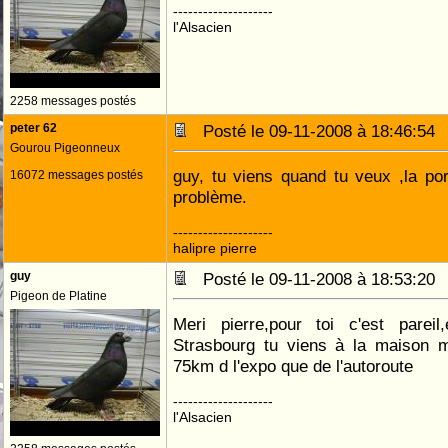
--------------------
l'Alsacien
2258 messages postés
peter 62
Posté le 09-11-2008 à 18:46:5
Gourou Pigeonneux
guy, tu viens quand tu veux ,la po
16072 messages postés
problème.
--------------------
halipre pierre
guy
Posté le 09-11-2008 à 18:53:2
Pigeon de Platine
Meri pierre,pour toi c'est pare
Strasbourg tu viens à la maison m
75km d l'expo que de l'autoroute
--------------------
l'Alsacien