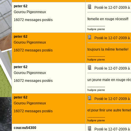
peter 62
Posté le 12-07-2009 à
Gourou Pigeonneux
femelle en rouge récessif!
16072 messages postés
--------------------
halipre pierre
peter 62
Posté le 12-07-2009 à
Gourou Pigeonneux
toujours la même femelle!
16072 messages postés
--------------------
halipre pierre
peter 62
Posté le 12-07-2009 à
Gourou Pigeonneux
un jeune male en rouge réc
16072 messages postés
--------------------
halipre pierre
peter 62
Posté le 12-07-2009 à
Gourou Pigeonneux
et pour finir une autre feme
16072 messages postés
--------------------
halipre pierre
coucou54300
Posté le 12-07-2009 à