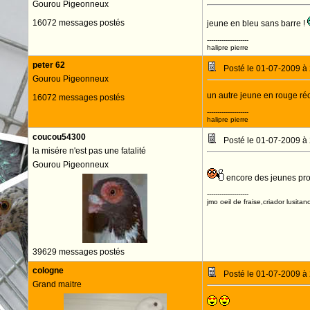
Gourou Pigeonneux
16072 messages postés
jeune en bleu sans barre !
--------------------
halipre pierre
peter 62
Posté le 01-07-2009 à
Gourou Pigeonneux
un autre jeune en rouge réc
16072 messages postés
--------------------
halipre pierre
coucou54300
Posté le 01-07-2009 à
la misére n'est pas une fatalité
Gourou Pigeonneux
encore des jeunes pr
--------------------
jmo oeil de fraise,criador lusitan
39629 messages postés
cologne
Posté le 01-07-2009 à
Grand maitre