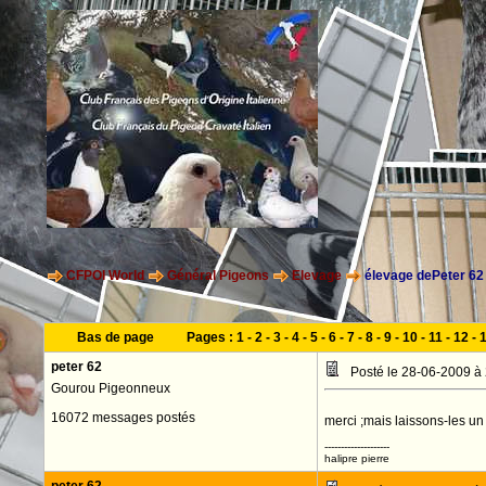
CFPOI World
Général Pigeons
Elevage
élevage dePeter 62
Bas de page
Pages :
1
-
2
-
3
-
4
-
5
-
6
-
7
-
8
-
9
-
10
-
11
-
12
-
peter 62
Posté le 28-06-2009 à
Gourou Pigeonneux
16072 messages postés
merci ;mais laissons-les un 
--------------------
halipre pierre