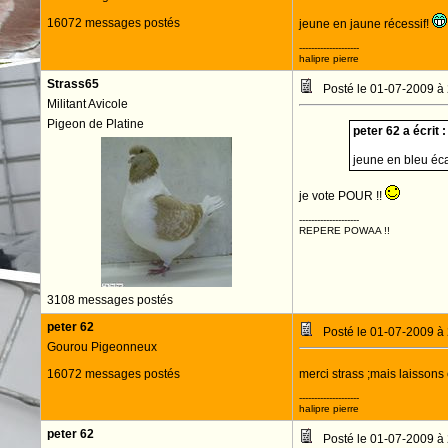
16072 messages postés
jeune en jaune récessif!
--------------------
halipre pierre
Strass65
Posté le 01-07-2009 à
Militant Avicole
Pigeon de Platine
peter 62 a écrit :
jeune en bleu éca
je vote POUR !!
--------------------
REPERE POWAA !!
3108 messages postés
peter 62
Posté le 01-07-2009 à
Gourou Pigeonneux
16072 messages postés
merci strass ;mais laissons
--------------------
halipre pierre
peter 62
Posté le 01-07-2009 à