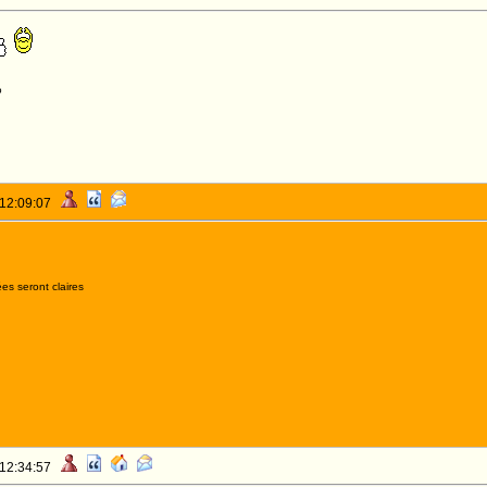
o
 12:09:07
es seront claires
 12:34:57