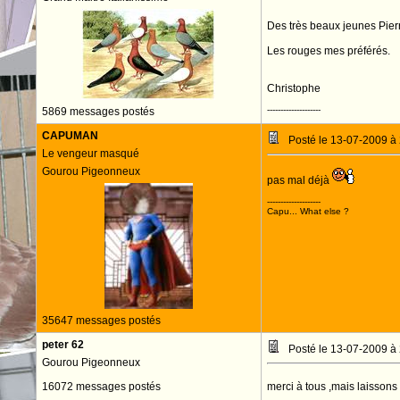
Des très beaux jeunes Pier
Les rouges mes préférés.
Christophe
--------------------
5869 messages postés
CAPUMAN
Posté le 13-07-2009 à
Le vengeur masqué
Gourou Pigeonneux
pas mal déjà
--------------------
Capu... What else ?
35647 messages postés
peter 62
Posté le 13-07-2009 à
Gourou Pigeonneux
16072 messages postés
merci à tous ,mais laissons v