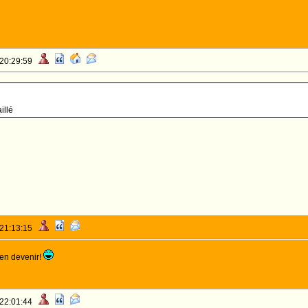
 20:29:59
illé
 21:13:15
 en devenir!
 22:01:44