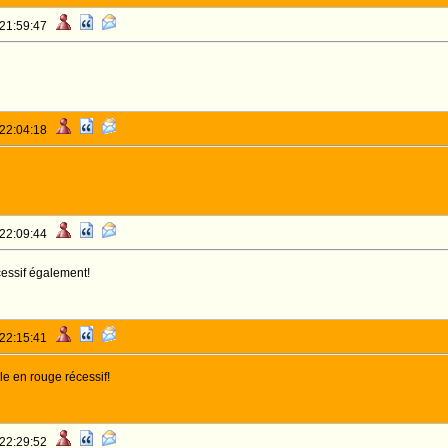
 21:59:47
 22:04:18
 22:09:44
essif également!
 22:15:41
lle en rouge récessif!
 22:29:52