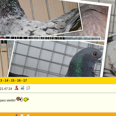
13
-
14
-
15
-
16
-
17
 21:47:24
peu vieillir!