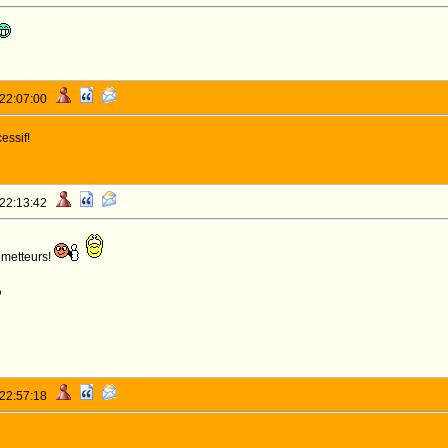
 22:07:00
essif!
 22:13:42
ometteurs!
o
 22:57:18