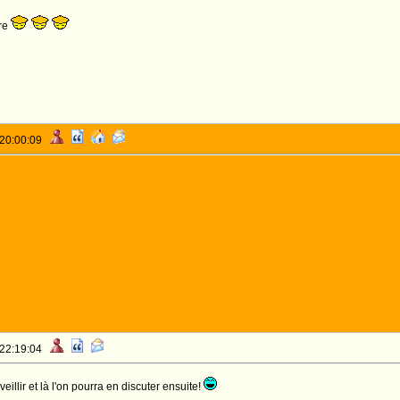
re
 20:00:09
 22:19:04
eillir et là l'on pourra en discuter ensuite!