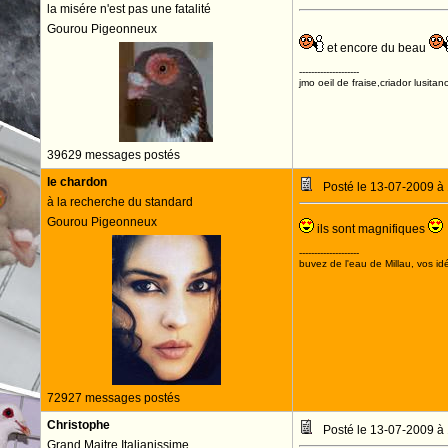
la misére n'est pas une fatalité
Gourou Pigeonneux
et encore du beau
--------------------
jmo oeil de fraise,criador lusitan
39629 messages postés
le chardon
Posté le 13-07-2009 à
à la recherche du standard
Gourou Pigeonneux
ils sont magnifiques
--------------------
buvez de l'eau de Millau, vos idé
72927 messages postés
Christophe
Posté le 13-07-2009 à
Grand Maitre Italianissime