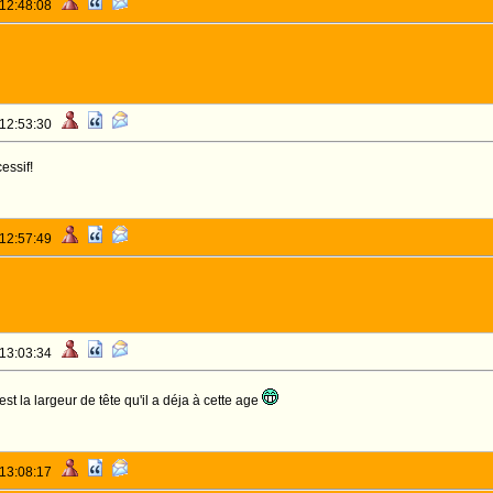
 12:48:08
 12:53:30
essif!
 12:57:49
 13:03:34
est la largeur de tête qu'il a déja à cette age
 13:08:17