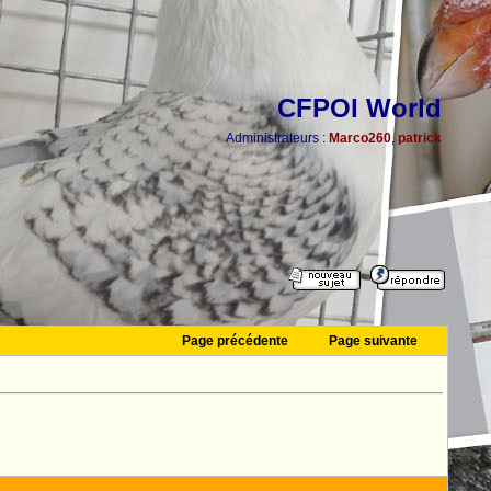
CFPOI World
Administrateurs :
Marco260
,
patrick
Page précédente
Page suivante