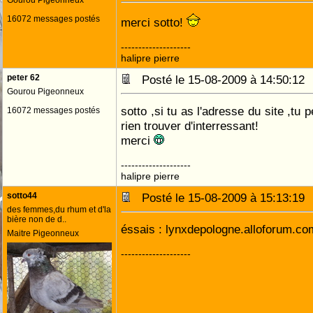
Gourou Pigeonneux
16072 messages postés
merci sotto!
--------------------
halipre pierre
peter 62
Posté le 15-08-2009 à 14:50:1
Gourou Pigeonneux
sotto ,si tu as l'adresse du site ,tu 
16072 messages postés
rien trouver d'interressant!
merci
--------------------
halipre pierre
sotto44
Posté le 15-08-2009 à 15:13:1
des femmes,du rhum et d'la
bière non de d..
éssais : lynxdepologne.alloforum.c
Maitre Pigeonneux
--------------------