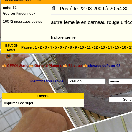
peter 62
Posté le 22-08-2009 à 20:54:3
Gourou Pigeonneux
autre femelle en carneau rouge unico
16072 messages postés
--------------------
halipre pierre
Haut de
Pages :
1
-
2
-
3
-
4
-
5
-
6
-
7
-
8
-
9
-
10
-
11
-
12
-
13
-
14
-
15
-
16
-
1
page
CFPOI World
Général Pigeons
Elevage
élevage dePeter 62
Identification rapide :
Divers
Imprimer ce sujet