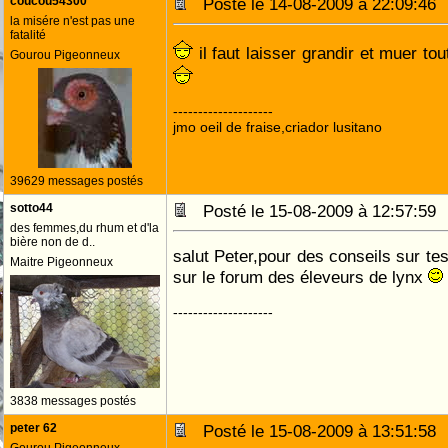
coucou54300
Posté le 14-08-2009 à 22:09:4
la misére n'est pas une
fatalité
il faut laisser grandir et muer to
Gourou Pigeonneux
--------------------
jmo oeil de fraise,criador lusitano
39629 messages postés
sotto44
Posté le 15-08-2009 à 12:57:5
des femmes,du rhum et d'la
bière non de d..
salut Peter,pour des conseils sur tes 
Maitre Pigeonneux
sur le forum des éleveurs de lynx
--------------------
3838 messages postés
peter 62
Posté le 15-08-2009 à 13:51:5