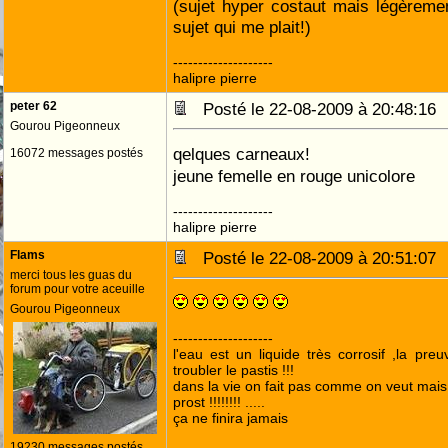
(sujet hyper costaut mais légèreme
sujet qui me plait!)
--------------------
halipre pierre
peter 62
Posté le 22-08-2009 à 20:48:1
Gourou Pigeonneux
qelques carneaux!
16072 messages postés
jeune femelle en rouge unicolore
--------------------
halipre pierre
Flams
Posté le 22-08-2009 à 20:51:0
merci tous les guas du
forum pour votre aceuille
Gourou Pigeonneux
--------------------
l'eau est un liquide très corrosif ,la pre
troubler le pastis !!!
dans la vie on fait pas comme on veut mai
prost !!!!!!!! .....
ça ne finira jamais
19230 messages postés