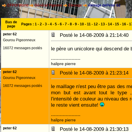
CFPOI World
Général Pigeons
Elevage
élevage dePeter 62
Bas de
Pages :
1
-
2
-
3
-
4
-
5
-
6
-
7
-
8
-
9
-
10
-
11
-
12
-
13
-
14
-
15
-
16
-
1
page
peter 62
Posté le 14-08-2009 à 21:14:4
Gourou Pigeonneux
le père un unicolore qui descend de 
16072 messages postés
--------------------
halipre pierre
peter 62
Posté le 14-08-2009 à 21:23:1
Gourou Pigeonneux
le maillage n'est peu être pas des m
16072 messages postés
mon but est avant tout le type ,
l'intensité de couleur au niveau des
le reste vient ensuite!
--------------------
halipre pierre
peter 62
Posté le 14-08-2009 à 21:30:1