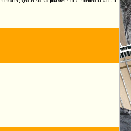
e meme si on gagne un truc mais pour savoir si il se rapproche du standard