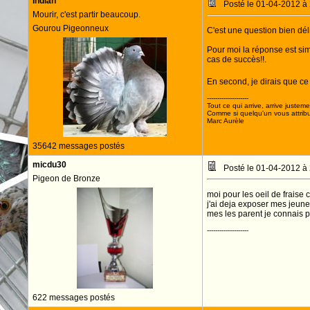
indian
Posté le 01-04-2012 à
Mourir, c'est partir beaucoup.
Gourou Pigeonneux
C'est une question bien déli
Pour moi la réponse est sim
cas de succès!!.
En second, je dirais que ce
--------------------
Tout ce qui arrive, arrive justeme
Comme si quelqu'un vous attribua
Marc Aurèle
35642 messages postés
micdu30
Posté le 01-04-2012 à
Pigeon de Bronze
moi pour les oeil de fraise c
j'ai deja exposer mes jeune
mes les parent je connais p
--------------------
622 messages postés