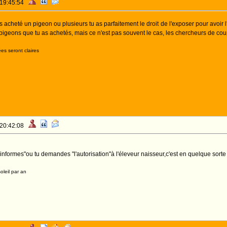
 19:45:54
 acheté un pigeon ou plusieurs tu as parfaitement le droit de l'exposer pour avoir l'a
igeons que tu as achetés, mais ce n'est pas souvent le cas, les chercheurs de cou
es seront claires
 20:42:08
informes"ou tu demandes "l'autorisation"à l'éleveur naisseur,c'est en quelque sorte
oleil par an