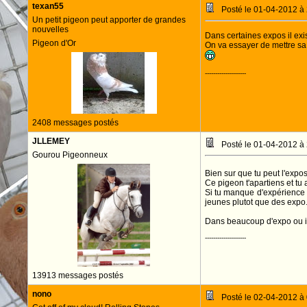
texan55
Posté le 01-04-2012 à
Un petit pigeon peut apporter de grandes
nouvelles
Dans certaines expos il ex
Pigeon d'Or
On va essayer de mettre sa
--------------------
2408 messages postés
JLLEMEY
Posté le 01-04-2012 à
Gourou Pigeonneux
Bien sur que tu peut l'expos
Ce pigeon t'apartiens et tu 
Si tu manque d'expérience , c
jeunes plutot que des expo.
Dans beaucoup d'expo ou il e
--------------------
13913 messages postés
nono
Posté le 02-04-2012 à