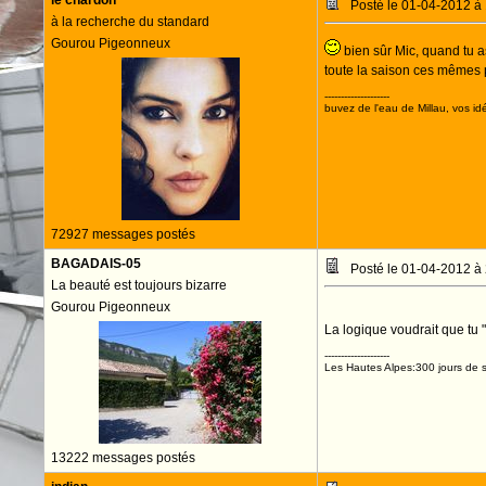
le chardon
Posté le 01-04-2012 à
à la recherche du standard
Gourou Pigeonneux
bien sûr Mic, quand tu as
toute la saison ces mêmes p
--------------------
buvez de l'eau de Millau, vos idé
72927 messages postés
BAGADAIS-05
Posté le 01-04-2012 à
La beauté est toujours bizarre
Gourou Pigeonneux
La logique voudrait que tu "
--------------------
Les Hautes Alpes:300 jours de s
13222 messages postés