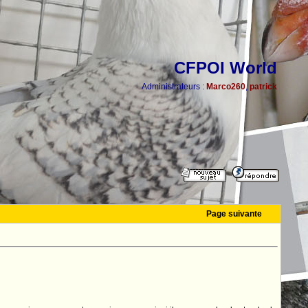
CFPOI World
Administrateurs :
Marco260
,
patrick
Page suivante