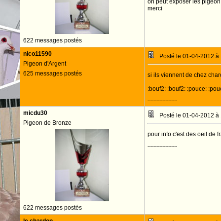
on peut exposer les pigeon 
merci
622 messages postés
nico11590
Posté le 01-04-2012 à
Pigeon d'Argent
625 messages postés
si ils viennent de chez char
:bouf2: :bouf2: :pouce: :pou
--------------------
micdu30
Posté le 01-04-2012 à
Pigeon de Bronze
pour info c'est des oeil de f
--------------------
622 messages postés