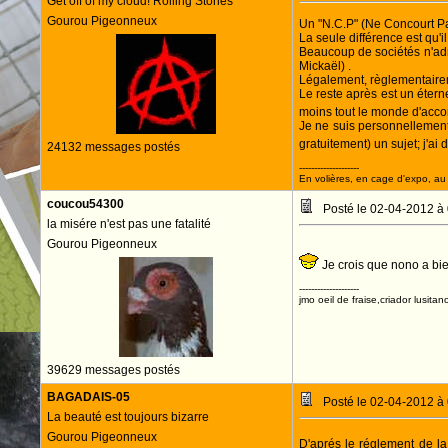
Get off of my cloud! Rolling Stones
Gourou Pigeonneux
Un "N.C.P" (Ne Concourt P
La seule différence est qu'i
Beaucoup de sociétés n'adme
Mickaël) .
Légalement, règlementairemen
Le reste après est un éterne
moins tout le monde d'acco
Je ne suis personnellement
gratuitement) un sujet; j'ai
24132 messages postés
--------------------
En volières, en cage d'expo, au n
coucou54300
Posté le 02-04-2012 à
la misére n'est pas une fatalité
Gourou Pigeonneux
Je crois que nono a bie
--------------------
jmo oeil de fraise,criador lusitan
39629 messages postés
BAGADAIS-05
Posté le 02-04-2012 à
La beauté est toujours bizarre
Gourou Pigeonneux
D'aprés le réglement de 