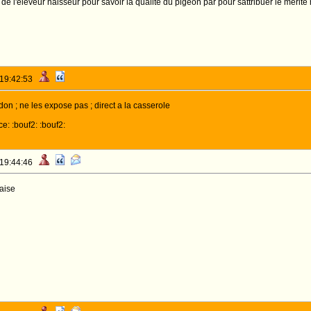
de l'eleveur naisseur pour savoir la qualite du pigeon par pour sattribuer le merit
 19:42:53
don ; ne les expose pas ; direct a la casserole
ce: :bouf2: :bouf2:
 19:44:46
raise