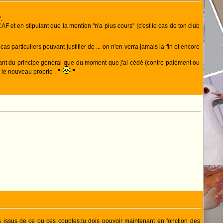
.
F et en stipulant que la mention "n'a plus cours" (c'est le cas de ton club
s particuliers pouvant justifier de ... on n'en verra jamais la fin et encore
tant du principe général que du moment que j'ai cédé (contre paiement ou
c le nouveau proprio .
s issus de ce ou ces couples,tu dois pouvoir maintenant en fonction des