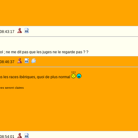
 08:43:17
 ; ne me dit pas que les juges ne le regarde pas ? ?
 08:46:37
 les races ibériques, quoi de plus normal
es seront claires
 08:54:01