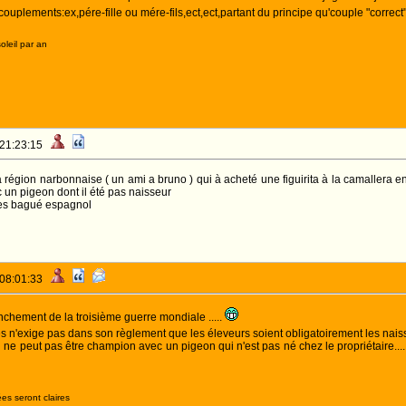
couplements:ex,pére-fille ou mére-fils,ect,ect,partant du principe qu'couple "corr
oleil par an
 21:23:15
 région narbonnaise ( un ami a bruno ) qui à acheté une figuirita à la camallera e
 un pigeon dont il été pas naisseur
l es bagué espagnol
 08:01:33
enchement de la troisième guerre mondiale .....
es n'exige pas dans son règlement que les éleveurs soient obligatoirement les naisse
on ne peut pas être champion avec un pigeon qui n'est pas né chez le propriétaire...
es seront claires