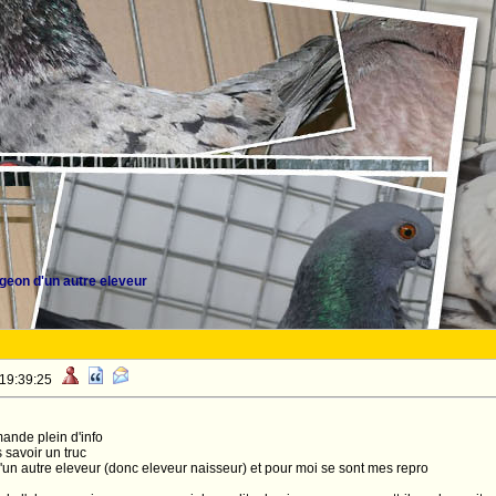
geon d'un autre eleveur
 19:39:25
ande plein d'info
 savoir un truc
d'un autre eleveur (donc eleveur naisseur) et pour moi se sont mes repro