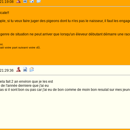
 21:19:08
cate!!
ple, si tu veux faire juger des pigeons dont tu n'es pas le naisseur, il faut les en
 genre de situation ne peut arriver que lorsqu'un éleveur débutant démarre une rac
nt.
it votre part suivant votre dû.
 21:29:36
ela fait 2 an environ que je les est
 de l'année derniere que j'ai eu
as si il sont bon ou pas car j'ai eu de bon comme de moin bon resulat sur mes jeu