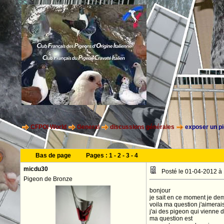
CFPOI World
General
discussions générales
exposer un pi
Bas de page
Pages :
1
-
2
-
3
-
4
micdu30
Posté le 01-04-2012 à
Pigeon de Bronze
bonjour
je sait en ce moment je dem
voila ma question j'aimerais
j'ai des pigeon qui vienne 
ma question est