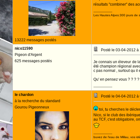
résultats "combiner" des ac
--------------------
Les Hautes Alpes:300 jours de s
13222 messages postés
nico11590
Posté le 03-04-2012 à
Pigeon d'Argent
625 messages postés
Je connais un éleveur de la
été champion régional avec
c pas normal , surtout qu i
Qu' en pensez vous ? ? ? ?
--------------------
le chardon
Posté le 04-04-2012 à
à la recherche du standard
Gourou Pigeonneux
toi, tu cherches le décl
Nico, si le club des ibériqu
au TCF, c'est obligatoire, 
--------------------
buvez de l'eau de Millau, vos idé