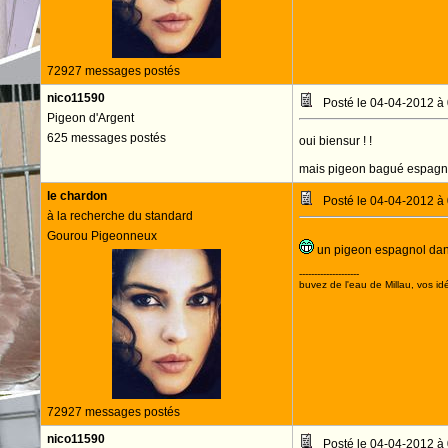
72927 messages postés
nico11590
Posté le 04-04-2012 à
Pigeon d'Argent
625 messages postés
oui biensur ! !
mais pigeon bagué espagnol
le chardon
Posté le 04-04-2012 à
à la recherche du standard
Gourou Pigeonneux
un pigeon espagnol dans
--------------------
buvez de l'eau de Millau, vos idé
72927 messages postés
nico11590
Posté le 04-04-2012 à