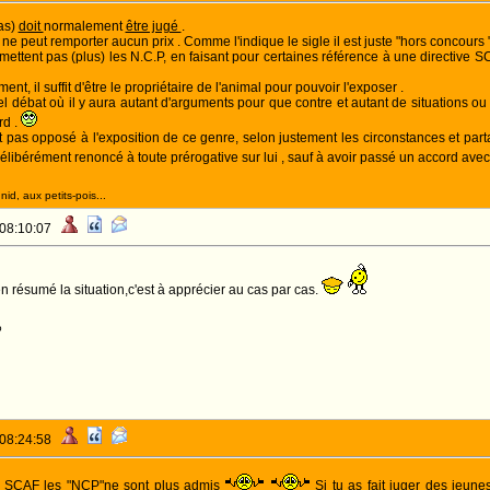
as)
doit
normalement
être jugé
.
l ne peut remporter aucun prix . Comme l'indique le sigle il est juste "hors concours "
ttent pas (plus) les N.C.P, en faisant pour certaines référence à une directive SCA
t, il suffit d'être le propriétaire de l'animal pour pouvoir l'exposer .
l débat où il y aura autant d'arguments pour que contre et autant de situations ou ca
rd .
 pas opposé à l'exposition de ce genre, selon justement les circonstances et par
 délibérément renoncé à toute prérogative sur lui , sauf à avoir passé un accord ave
id, aux petits-pois...
 08:10:07
n résumé la situation,c'est à apprécier au cas par cas.
o
 08:24:58
la SCAF les "NCP"ne sont plus admis
Si tu as fait juger des jeune