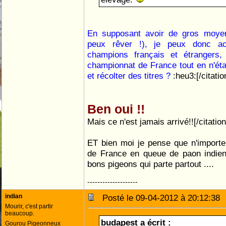
En supposant avoir de gros moyen
peux rêver !), je peux donc a
champions français et étrangers,
championnat de France tout en n'ét
et récolter des titres ?
:heu3:[/citatio
Ben oui !!
Mais ce n'est jamais arrivé!![/citation
ET bien moi je pense que n'importe
de France en queue de paon indien 
bons pigeons qui parte partout ....
--------------------
indian
Posté le 09-04-2012 à 20:12:3
Mourir, c'est partir
beaucoup.
budapest a écrit :
Gourou Pigeonneux