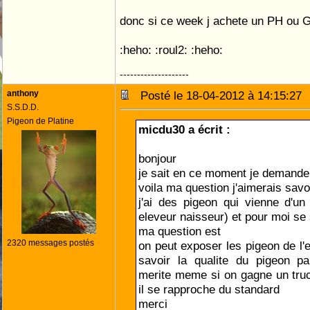
donc si ce week j achete un PH ou 
:heho: :roul2: :heho:
--------------------
anthony
Posté le 18-04-2012 à 14:15:2
S.S.D.D.
Pigeon de Platine
micdu30 a écrit :
bonjour
je sait en ce moment je demande 
voila ma question j'aimerais savo
j'ai des pigeon qui vienne d'un
eleveur naisseur) et pour moi se
ma question est
2320 messages postés
on peut exposer les pigeon de l'
savoir la qualite du pigeon pa
merite meme si on gagne un truc
il se rapproche du standard
merci