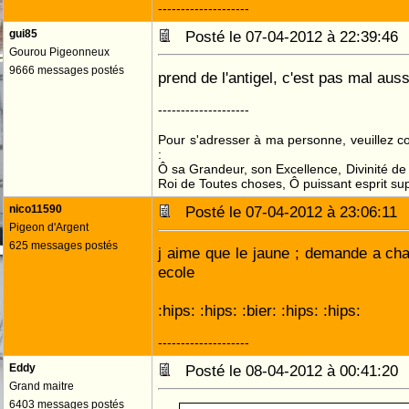
--------------------
gui85
Posté le 07-04-2012 à 22:39:4
Gourou Pigeonneux
9666 messages postés
prend de l'antigel, c'est pas mal auss
--------------------
Pour s'adresser à ma personne, veuillez 
:
Ô sa Grandeur, son Excellence, Divinité de 
Roi de Toutes choses, Ô puissant esprit sup
nico11590
Posté le 07-04-2012 à 23:06:1
Pigeon d'Argent
625 messages postés
j aime que le jaune ; demande a char
ecole
:hips: :hips: :bier: :hips: :hips:
--------------------
Eddy
Posté le 08-04-2012 à 00:41:2
Grand maitre
6403 messages postés