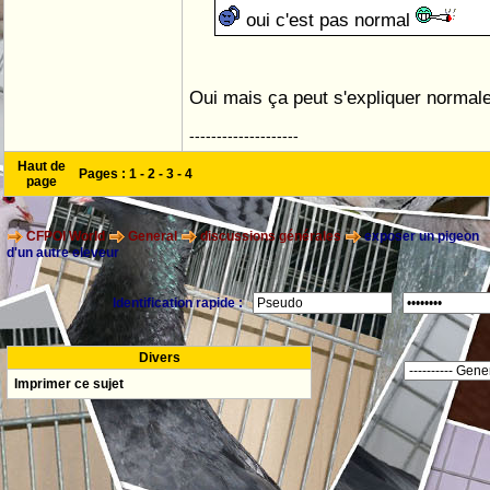
oui c'est pas normal
Oui mais ça peut s'expliquer normal
--------------------
Haut de
Pages :
1
-
2
-
3
-
4
page
CFPOI World
General
discussions générales
exposer un pigeon
d'un autre eleveur
Identification rapide :
Divers
Imprimer ce sujet