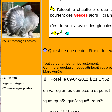
l'alcool le chauffe pire que 
bouffent des
vesces
alors il crai
c'est le seul a avoir des globul
35642 messages postés
Qu'est ce que ce doit être si tu leu
--------------------
Tout ce qui arrive, arrive justement.
Comme si quelqu'un vous attribuait votre pa
Marc Aurèle
nico11590
Posté le 09-04-2012 à 21:17:5
Pigeon d'Argent
625 messages postés
on va regler les comptes a st pons ! !
:gun: :gun5: :gun3: :gun5: :gun3:
a l apéro ! ! ! biensur