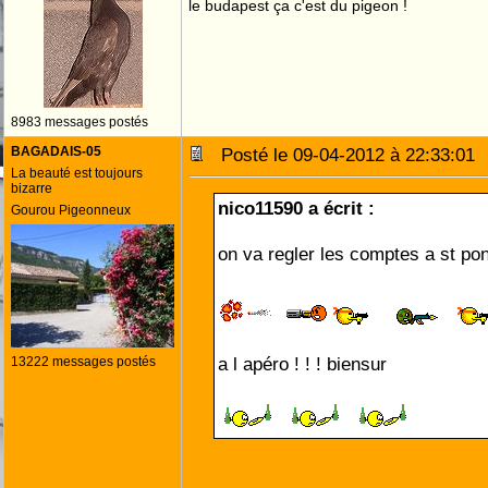
le budapest ça c'est du pigeon !
8983 messages postés
BAGADAIS-05
Posté le 09-04-2012 à 22:33:0
La beauté est toujours
bizarre
nico11590 a écrit :
Gourou Pigeonneux
on va regler les comptes a st pons
a l apéro ! ! ! biensur
13222 messages postés