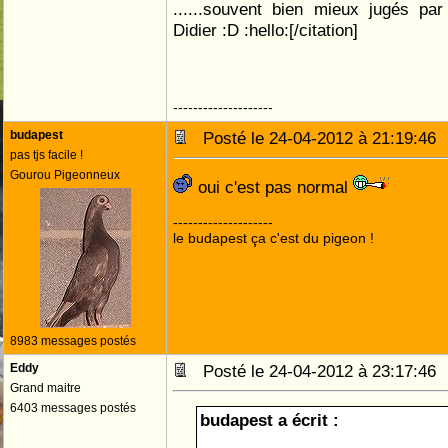
......souvent bien mieux jugés pa
Didier :D :hello:[/citation]
c est pas normal ! ! ! !
--------------------
budapest
Posté le 24-04-2012 à 21:19:4
pas tjs facile !
Gourou Pigeonneux
oui c'est pas normal
--------------------
le budapest ça c'est du pigeon !
8983 messages postés
Eddy
Posté le 24-04-2012 à 23:17:4
Grand maitre
6403 messages postés
budapest a écrit :