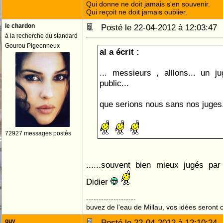
Qui donne ne doit jamais s'en souvenir.
Qui reçoit ne doit jamais oublier.
le chardon
Posté le 22-04-2012 à 12:03:4
à la recherche du standard
Gourou Pigeonneux
al a écrit :
... messieurs , alllons... un ju
public...
que serions nous sans nos juges.
72927 messages postés
......souvent bien mieux jugés pa
Didier
--------------------
buvez de l'eau de Millau, vos idées seront c
guy
Posté le 22-04-2012 à 12:10:2