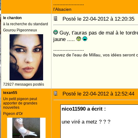
--------------------
l'Alsacien
le chardon
Posté le 22-04-2012 à 12:20:3
à la recherche du standard
Gourou Pigeonneux
Guy, t'auras pas de mal à le tordre 
jaune .....
--------------------
buvez de l'eau de Millau, vos idées seront c
72927 messages postés
texan55
Posté le 22-04-2012 à 12:52:4
Un petit pigeon peut
apporter de grandes
nouvelles
nico11590 a écrit :
Pigeon d'Or
une viré a metz ? ? ?
préparer les glaçons