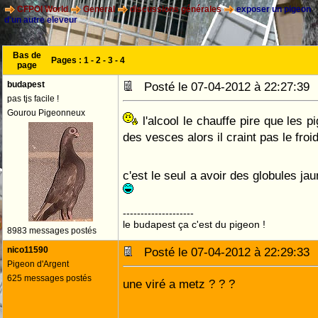
CFPOI World
General
discussions générales
exposer un pigeon
d'un autre eleveur
Bas de
Pages :
1
-
2
-
3
-
4
page
budapest
Posté le 07-04-2012 à 22:27:3
pas tjs facile !
Gourou Pigeonneux
l'alcool le chauffe pire que les p
des vesces alors il craint pas le froi
c'est le seul a avoir des globules j
--------------------
le budapest ça c'est du pigeon !
8983 messages postés
nico11590
Posté le 07-04-2012 à 22:29:3
Pigeon d'Argent
625 messages postés
une viré a metz ? ? ?
préparer les glaçons