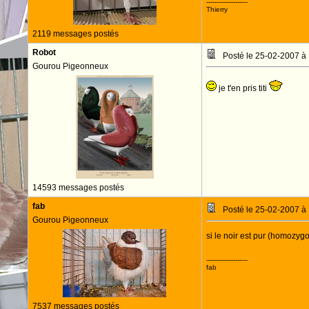
--------------------
Thierry
2119 messages postés
Robot
Posté le 25-02-2007 à
Gourou Pigeonneux
je t'en pris titi
14593 messages postés
fab
Posté le 25-02-2007 à
Gourou Pigeonneux
si le noir est pur (homozygo
--------------------
fab
7537 messages postés