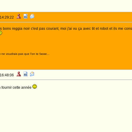
 14:29:22
 bons reggia noir c'est pas courant, moi j'ai vu ça avec tit et robot et ils me con
 ne voudrais pas que l'on te fasse...
 16:48:06
en fournir cette année