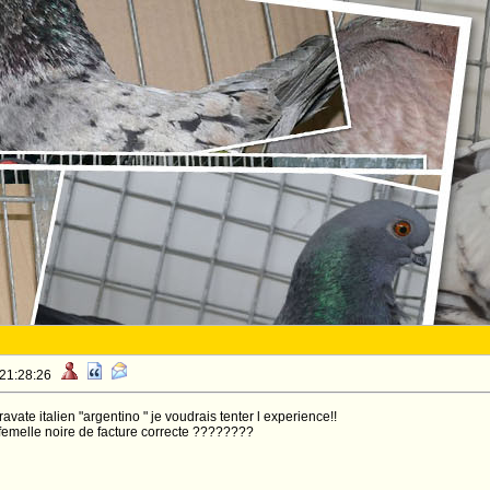
 21:28:26
ravate italien "argentino " je voudrais tenter l experience!!
 femelle noire de facture correcte ????????