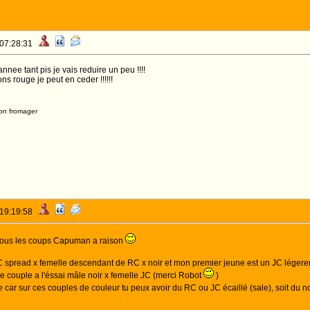
 07:28:31
nnee tant pis je vais reduire un peu !!!!
ns rouge je peut en ceder !!!!!!
on fromager
 19:19:58
 tous les coups Capuman a raison
C spread x femelle descendant de RC x noir et mon premier jeune est un JC légere
e couple a l'éssai mâle noir x femelle JC (merci Robot
)
ée car sur ces couples de couleur tu peux avoir du RC ou JC écaillé (sale), soit du 