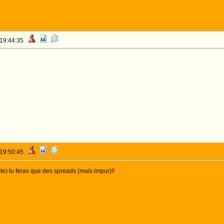
 19:44:35
 19:50:45
te) tu feras que des spreads (mais impur)!!