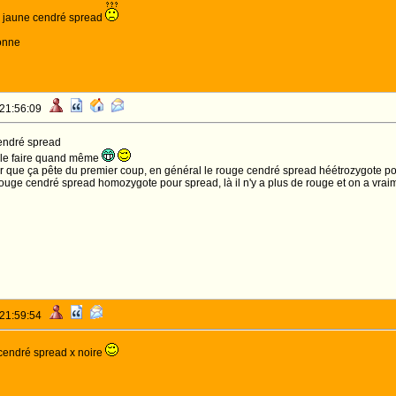
du jaune cendré spread
onne
 21:56:09
cendré spread
 le faire quand même
ûr que ça pête du premier coup, en général le rouge cendré spread héétrozygote po
 rouge cendré spread homozygote pour spread, là il n'y a plus de rouge et on a vrai
 21:59:54
g cendré spread x noire