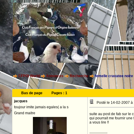
CFPOI World
Annonces
Recherche
femelle cravatee noire
Bas de page
Pages :
1
jacques
Posté le 14-02-2007 à
toujour imite jamais egales( a la s
Grand maitre
suite au post de fab sur le c
qui pourrait me fournir une
a vous lire !!
--------------------