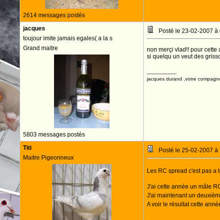
2614 messages postés
jacques
Posté le 23-02-2007 à
toujour imite jamais egales( a la s
Grand maitre
non merçi vlad!! pour cette a
si quelqu un veut des grisso
--------------------
jacques durand ,votre compagn
5803 messages postés
Titi
Posté le 25-02-2007 à
Maitre Pigeonneux
Les RC spread c'est pas a
J'ai cette année un mâle R
J'ai maintenant un deuxièm
A voir le résultat cette ann