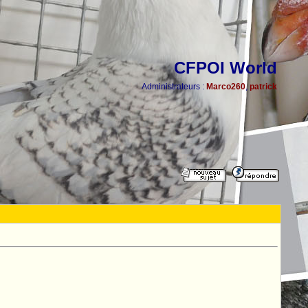
CFPOI World
Administrateurs :
Marco260
,
patrick