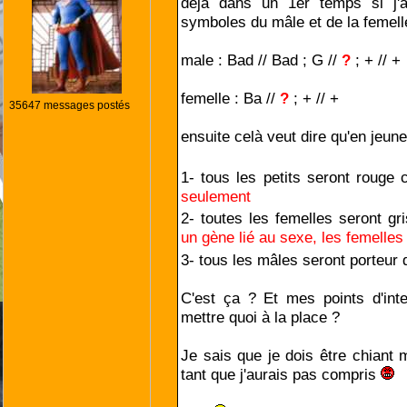
déjà dans un 1er temps si j'a
symboles du mâle et de la femell
male : Bad // Bad ; G //
?
; + // +
femelle : Ba //
?
; + // +
35647 messages postés
ensuite celà veut dire qu'en jeune
1- tous les petits seront rouge
seulement
2- toutes les femelles seront g
un gène lié au sexe, les femelles
3- tous les mâles seront porteur
C'est ça ? Et mes points d'inte
mettre quoi à la place ?
Je sais que je dois être chiant 
tant que j'aurais pas compris