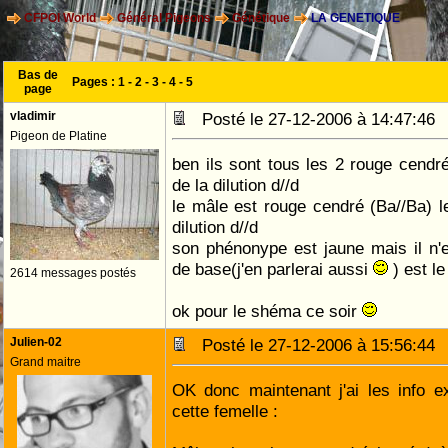
CFPOI World
Général Pigeons
Génétique
LA GENETIQUE
Bas de
Pages :
1
-
2
-
3
-
4
-
5
page
vladimir
Posté le 27-12-2006 à 14:47:4
Pigeon de Platine
ben ils sont tous les 2 rouge cendré
de la dilution d//d
le mâle est rouge cendré (Ba//Ba) l
dilution d//d
son phénonype est jaune mais il n
de base(j'en parlerai aussi
) est l
2614 messages postés
ok pour le shéma ce soir
Julien-02
Posté le 27-12-2006 à 15:56:4
Grand maitre
OK donc maintenant j'ai les info 
cette femelle :