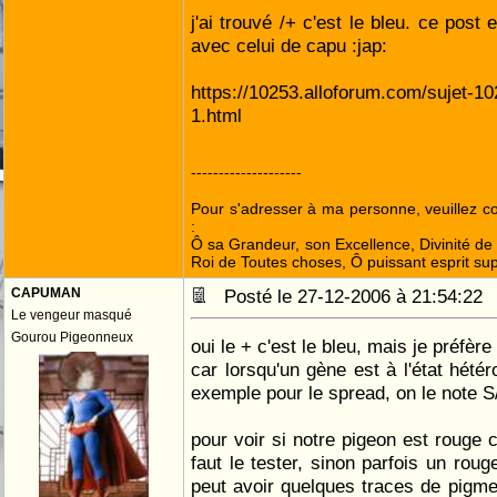
j'ai trouvé /+ c'est le bleu. ce post 
avec celui de capu :jap:
https://10253.alloforum.com/sujet-1
1.html
--------------------
Pour s'adresser à ma personne, veuillez 
:
Ô sa Grandeur, son Excellence, Divinité de 
Roi de Toutes choses, Ô puissant esprit sup
CAPUMAN
Posté le 27-12-2006 à 21:54:2
Le vengeur masqué
Gourou Pigeonneux
oui le + c'est le bleu, mais je préfère
car lorsqu'un gène est à l'état hété
exemple pour le spread, on le note S
pour voir si notre pigeon est rouge c
faut le tester, sinon parfois un rou
peut avoir quelques traces de pigmen