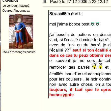
CAPUMAN
Posté le 27-12-2006 à 22:12:1
Le vengeur masqué
Gourou Pigeonneux
Strass65 a écrit :
moi j'aime bcpce post
j'ai besoin de notions en dess
vlad, si l'écaillé domine le barré,
avec de l'uni ou du barré je d
l'écaillé ???
sauf si ton écaillé 
35647 messages postés
dans ce cas tu peux obtenir de
or souvent je me sers de cet
renforcer des barres
et j
écaillés issu d'un tel accouplem
pour les couleurs , le noir domin
noir avec autre chose, on a tou
toujours, il faut que le spr
homozygote