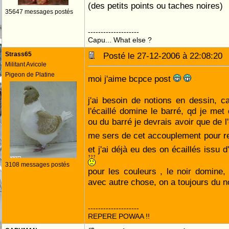
(des petits points ou taches noires)
35647 messages postés
--------------------
Capu... What else ?
Strass65
Posté le 27-12-2006 à 22:08:2
Militant Avicole
Pigeon de Platine
moi j'aime bcpce post
j'ai besoin de notions en dessin, c
l'écaillé domine le barré, qd je met 
ou du barré je devrais avoir que de l
me sers de cet accouplement pour r
et j'ai déjà eu des on écaillés issu
3108 messages postés
pour les couleurs , le noir domine,
avec autre chose, on a toujours du no
--------------------
REPERE POWAA !!