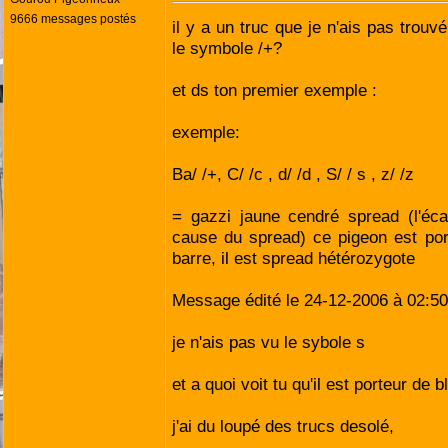
9666 messages postés
il y a un truc que je n'ais pas trouv
le symbole /+?
et ds ton premier exemple :
exemple:
Ba/ /+, C/ /c , d/ /d , S/ / s , z/ /z
= gazzi jaune cendré spread (l'éca
cause du spread) ce pigeon est por
barre, il est spread hétérozygote
Message édité le 24-12-2006 à 02:50
je n'ais pas vu le sybole s
et a quoi voit tu qu'il est porteur de 
j'ai du loupé des trucs desolé,