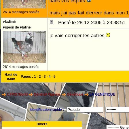
dans vos esprits
mais j'ai pas fait d'erreur dans mon 
2614 messages postés
vladimir
Posté le 28-12-2006 à 23:38:5
Pigeon de Platine
je vais corriger les autres
2614 messages postés
Haut de
Pages :
1
-
2
-
3
-
4
-
5
page
CFPOI World
Général Pigeons
Génétique
LA GENETIQUE
Identification rapide :
Divers