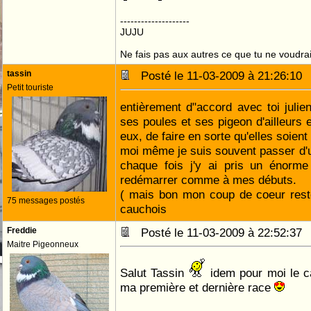
--------------------
JUJU
Ne fais pas aux autres ce que tu ne voudrais
tassin
Posté le 11-03-2009 à 21:26:1
Petit touriste
entièrement d"accord avec toi julien
ses poules et ses pigeon d'ailleurs 
eux, de faire en sorte qu'elles soien
moi même je suis souvent passer d'u
chaque fois j'y ai pris un énorme 
redémarrer comme à mes débuts.
( mais bon mon coup de coeur res
75 messages postés
cauchois
Freddie
Posté le 11-03-2009 à 22:52:3
Maitre Pigeonneux
Salut Tassin
idem pour moi le ca
ma première et dernière race