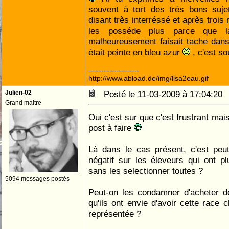
souvent à tort des très bons suje
disant très interréssé et après trois
les posséde plus parce que l
malheureusement faisait tache dans
était peinte en bleu azur
, c'est s
--------------------
http://www.abload.de/img/lisa2eau.gif
Julien-02
Posté le 11-03-2009 à 17:04:2
Grand maitre
Oui c'est sur que c'est frustrant mai
post à faire
Là dans le cas présent, c'est peu
négatif sur les éleveurs qui ont p
sans les selectionner toutes ?
5094 messages postés
Peut-on les condamner d'acheter de
qu'ils ont envie d'avoir cette race 
représentée ?