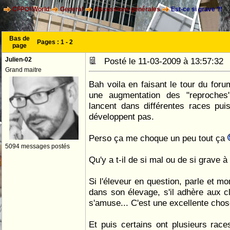
CFPOI World
General
discussions générales
Est-ce si grave ?!
Bas de
Pages :
1
-
2
page
Julien-02
Posté le 11-03-2009 à 13:57:3
Grand maitre
Bah voila en faisant le tour du foru
une augmentation des "reproches
lancent dans différentes races pui
développent pas.
Perso ça me choque un peu tout ça
5094 messages postés
Qu'y a t-il de si mal ou de si grave à 
Si l'éleveur en question, parle et mont
dans son élevage, s'il adhère aux clu
s'amuse... C'est une excellente cho
Et puis certains ont plusieurs rac