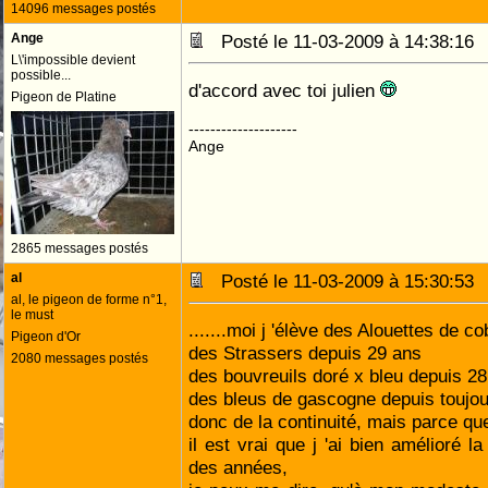
14096 messages postés
Ange
Posté le 11-03-2009 à 14:38:1
L\'impossible devient
possible...
d'accord avec toi julien
Pigeon de Platine
--------------------
Ange
2865 messages postés
al
Posté le 11-03-2009 à 15:30:5
al, le pigeon de forme n°1,
le must
.......moi j 'élève des Alouettes de 
Pigeon d'Or
des Strassers depuis 29 ans
2080 messages postés
des bouvreuils doré x bleu depuis 2
des bleus de gascogne depuis toujou
donc de la continuité, mais parce que
il est vrai que j 'ai bien amélioré la
des années,