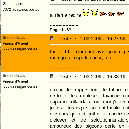
Grand maitre
7072 messages postés
al rien a redire
--------------------
Roger bx33
jb le choletais
Posté le 11-03-2009 à 16:27:5
Pigeon d'Argent
555 messages postés
tout a fdait d'accord avec julien ,p
mon gros coup de coeur, ma
--------------------
jb le choletais
Posté le 11-03-2009 à 16:33:1
Pigeon d'Argent
555 messages postés
erreur de frappe donc le lahore e
restreint les couleurs; lavande no
capucin hollandais.pour moi j'eleve 
je ferai des expos surtout locale mai
eleveurs qui ont quitte le monde d
d'elever et de selectionner.alo
amoureux des pigeons certe en l