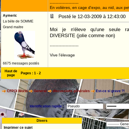
--------------------
En volières, en cage d'expo, au nid, aux peti
Aymeric
Posté le 12-03-2009 à 12:43:0
La béte de SOMME
Grand maitre
Moi je n'éleve qu'une seule ra
DIVERSITE (jolie comme non)
--------------------
Vive l'élevage
6675 messages postés
Haut de
Pages :
1
-
2
page
CFPOI World
General
discussions générales
Est-ce si grave ?!
Identification rapide :
Divers
Imprimer ce sujet