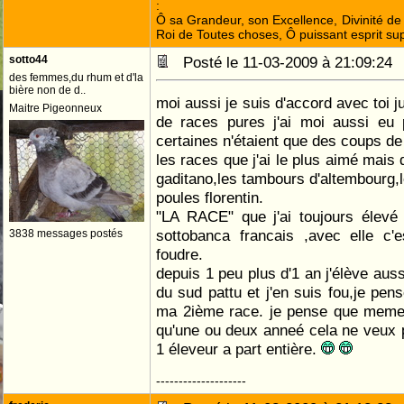
:
Ô sa Grandeur, son Excellence, Divinité de 
Roi de Toutes choses, Ô puissant esprit sup
sotto44
Posté le 11-03-2009 à 21:09:2
des femmes,du rhum et d'la
bière non de d..
moi aussi je suis d'accord avec toi j
Maitre Pigeonneux
de races pures j'ai moi aussi eu
certaines n'étaient que des coups de
les races que j'ai le plus aimé mais q
gaditano,les tambours d'altembourg,l
poules florentin.
"LA RACE" que j'ai toujours élevé 
sottobanca francais ,avec elle c'
3838 messages postés
foudre.
depuis 1 peu plus d'1 an j'élève aus
du sud pattu et j'en suis fou,je pen
ma 2ième race. je pense que meme 
qu'une ou deux anneé cela ne veux p
1 éleveur a part entière.
--------------------