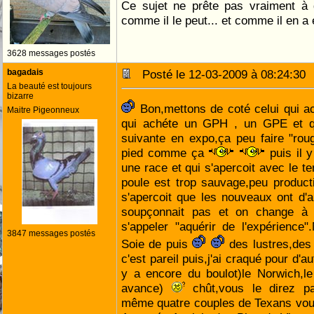
Ce sujet ne prête pas vraiment à d
comme il le peut... et comme il en a
3628 messages postés
bagadais
Posté le 12-03-2009 à 08:24:3
La beauté est toujours
bizarre
Bon,mettons de coté celui qui ac
Maitre Pigeonneux
qui achéte un GPH , un GPE et q
suivante en expo,ça peu faire "rou
pied comme ça
puis il y
une race et qui s'apercoit avec le t
poule est trop sauvage,peu product
s'apercoit que les nouveaux ont d'a
soupçonnait pas et on change à 
s'appeler "aquérir de l'expérience"
3847 messages postés
Soie de puis
des lustres,des 
c'est pareil puis,j'ai craqué pour d'au
y a encore du boulot)le Norwich,l
avance)
chût,vous le direz pas 
même quatre couples de Texans vous