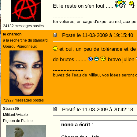
Et le reste on s'en fout .....
--------------------
En volières, en cage d'expo, au nid, aux peti
24132 messages postés
le chardon
Posté le 11-03-2009 à 19:15:4
à la recherche du standard
Gourou Pigeonneux
et oui, un peu de tolérance et d
de brutes .......
bravo julien
--------------------
buvez de l'eau de Millau, vos idées seront c
72927 messages postés
Strass65
Posté le 11-03-2009 à 20:42:1
Militant Avicole
Pigeon de Platine
nono a écrit :