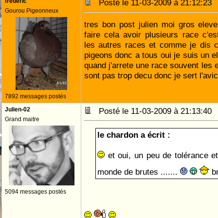
frederic
Posté le 11-03-2009 à 21:12:2
Gourou Pigeonneux
tres bon post julien moi gros eleve
faire cela avoir plusieurs race c'e
les autres races et comme je dis 
pigeons donc a tous oui je suis un e
quand j'arrete une race souvent les 
sont pas trop decu donc je sert l'avi
7892 messages postés
Julien-02
Posté le 11-03-2009 à 21:13:4
Grand maitre
le chardon a écrit :
et oui, un peu de tolérance e
monde de brutes .......
br
5094 messages postés