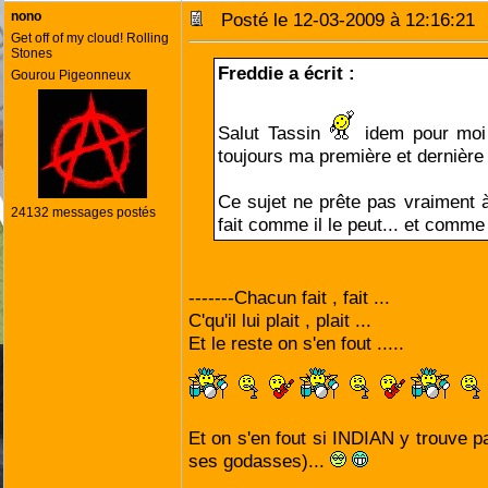
nono
Posté le 12-03-2009 à 12:16:2
Get off of my cloud! Rolling
Stones
Freddie a écrit :
Gourou Pigeonneux
Salut Tassin
idem pour moi 
toujours ma première et dernièr
Ce sujet ne prête pas vraiment à
24132 messages postés
fait comme il le peut... et comme
-------Chacun fait , fait ...
C'qu'il lui plait , plait ...
Et le reste on s'en fout .....
Et on s'en fout si INDIAN y trouve pa
ses godasses)...