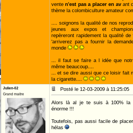
vente
n'est pas a placer en av
ant 
thème la colombiculture amateur 
.... soignons la qualité de nos repr
jeunes aux expos et championna
repèreront rapidement la qualité de
'arriverez pas a fournir la demand
monde
... il faut se faire a l idée que not
même beaucoup....
... et se dire aussi que ce loisir fa
la cigarette....
Julien-02
Posté le 12-03-2009 à 11:25:0
Grand maitre
Alors là al je te suis à 100% la 
énorme !!!
Toutefois, pas aussi facile de place
hélas