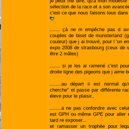
je peux me dire, qu'à mon modeste n
sélection de la race et a son avancé
c'est ce que nous faisons tous dans
....... çà ne m empêche pas d avo
couples de biset de munsterland (
couleur) que j ai trouvé, pour l 'un e
expo 2008 de strasbourg (ceux de s
être 2 mâles)
....... si je les ai ramené c'est po
droite ligne des pigeons que j aime b
........au départ il est normal q
cherche" et passe par différente ra
éleve pour le plaisir..
........a ne pas confondre avec celu
est GPH ou même GPE pour aller e
tard re exposer...
et ramasser un trophée pour lequ