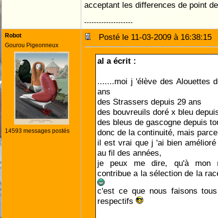
acceptant les differences de point d
--------------------
Robot
Posté le 11-03-2009 à 16:38:1
Gourou Pigeonneux
al a écrit :
.......moi j 'élève des Alouettes
ans
des Strassers depuis 29 ans
des bouvreuils doré x bleu depui
des bleus de gascogne depuis tou
14593 messages postés
donc de la continuité, mais parce
il est vrai que j 'ai bien amélioré
au fil des années,
je peux me dire, qu'à mon m
contribue a la sélection de la ra
c'est ce que nous faisons tou
respectifs