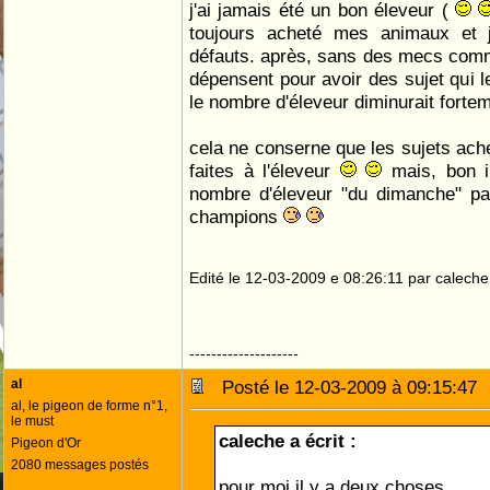
j'ai jamais été un bon éleveur (
toujours acheté mes animaux et
défauts. après, sans des mecs com
dépensent pour avoir des sujet qui le
le nombre d'éleveur diminurait forte
cela ne conserne que les sujets ac
faites à l'éleveur
mais, bon il
nombre d'éleveur "du dimanche" pa
champions
Edité le 12-03-2009 e 08:26:11 par caleche
--------------------
al
Posté le 12-03-2009 à 09:15:4
al, le pigeon de forme n°1,
le must
caleche a écrit :
Pigeon d'Or
2080 messages postés
pour moi il y a deux choses,