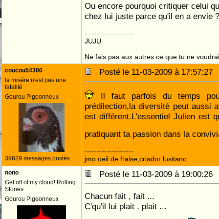
Ou encore pourquoi critiquer celui qu
chez lui juste parce qu'il en a envie 
--------------------
JUJU
Ne fais pas aux autres ce que tu ne voudrais
coucou54300
Posté le 11-03-2009 à 17:57:2
la misére n'est pas une
fatalité
Il faut parfois du temps pou
Gourou Pigeonneux
prédilection,la diversité peut aussi
est différent.L'essentiel Julien est 
pratiquant ta passion dans la convivi
--------------------
39629 messages postés
jmo oeil de fraise,criador lusitano
nono
Posté le 11-03-2009 à 19:00:2
Get off of my cloud! Rolling
Stones
Chacun fait , fait ...
Gourou Pigeonneux
C'qu'il lui plait , plait ...