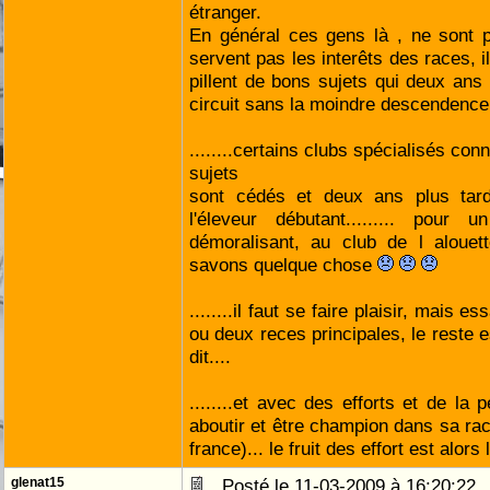
étranger.
En général ces gens là , ne sont p
servent pas les interêts des races, i
pillent de bons sujets qui deux ans 
circuit sans la moindre descendence
........certains clubs spécialisés co
sujets
sont cédés et deux ans plus tar
l'éleveur débutant......... pour 
démoralisant, au club de l aloue
savons quelque chose
........il faut se faire plaisir, mais 
ou deux reces principales, le reste 
dit....
........et avec des efforts et de la 
aboutir et être champion dans sa ra
france)... le fruit des effort est alors
glenat15
Posté le 11-03-2009 à 16:20:2