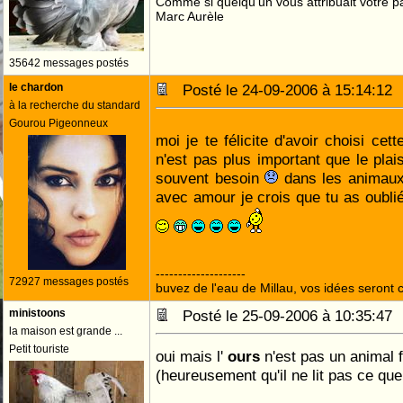
Comme si quelqu'un vous attribuait votre pa
Marc Aurèle
35642 messages postés
le chardon
Posté le 24-09-2006 à 15:14:1
à la recherche du standard
Gourou Pigeonneux
moi je te félicite d'avoir choisi cet
n'est pas plus important que le plai
souvent besoin
dans les animaux 
avec amour je crois que tu as oubli
--------------------
72927 messages postés
buvez de l'eau de Millau, vos idées seront c
ministoons
Posté le 25-09-2006 à 10:35:4
la maison est grande ...
Petit touriste
oui mais l'
ours
n'est pas un animal 
(heureusement qu'il ne lit pas ce que