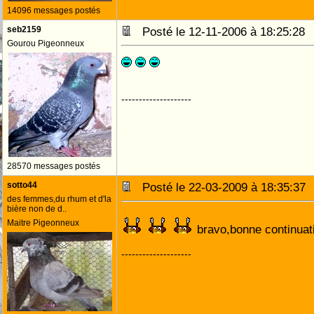
14096 messages postés
seb2159
Posté le 12-11-2006 à 18:25:2
Gourou Pigeonneux
--------------------
28570 messages postés
sotto44
Posté le 22-03-2009 à 18:35:3
des femmes,du rhum et d'la
bière non de d..
Maitre Pigeonneux
bravo,bonne continua
--------------------