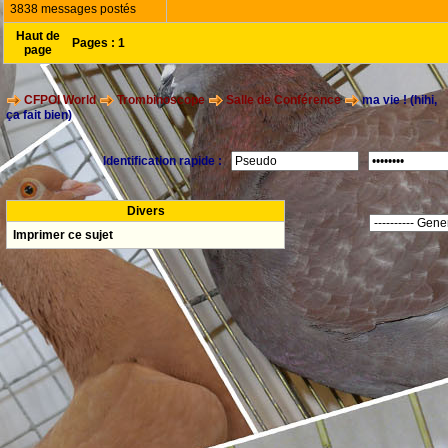
3838 messages postés
Haut de
Pages :
1
page
CFPOI World
Trombinoscope
Salle de Conférence
ma vie ! (hihi,
ça fait bien)
Identification rapide :
Divers
Imprimer ce sujet