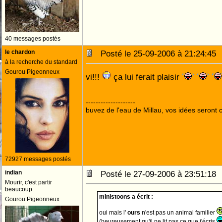
40 messages postés
le chardon
Posté le 25-09-2006 à 21:24:4
à la recherche du standard
Gourou Pigeonneux
vi!!!
ça lui ferait plaisir
--------------------
buvez de l'eau de Millau, vos idées seront c
72927 messages postés
indian
Posté le 27-09-2006 à 23:51:1
Mourir, c'est partir
beaucoup.
ministoons a écrit :
Gourou Pigeonneux
oui mais l'
ours
n'est pas un animal familier
(heureusement qu'il ne lit pas ce que j'écris