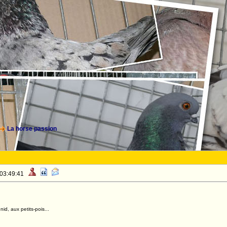
La horse passion
 03:49:41
id, aux petits-pois...