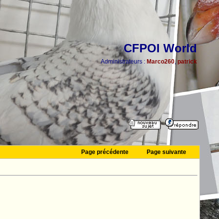
CFPOI World
Administrateurs :
Marco260
,
patrick
Page précédente
Page suivante