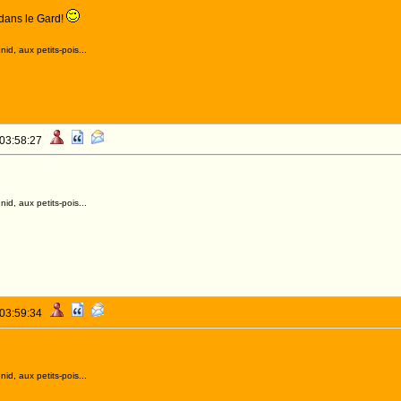
 dans le Gard!
id, aux petits-pois...
 03:58:27
id, aux petits-pois...
 03:59:34
id, aux petits-pois...