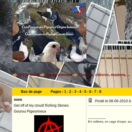
CFPOI World
Autres animaux
Chevaux, chèvres, moutons, ...
Bas de page
Pages :
1
-
2
-
3
-
4
-
5
-
6
-
7
-
8
nono
Posté le 08-06-2010 à
Get off of my cloud! Rolling Stones
Gourou Pigeonneux
--------------------
En volières, en cage d'expo, au n