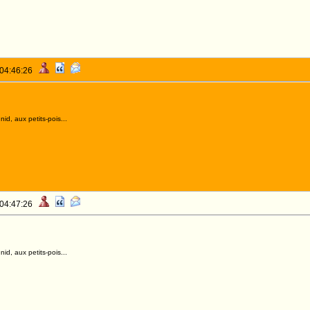
 04:46:26
id, aux petits-pois...
 04:47:26
id, aux petits-pois...