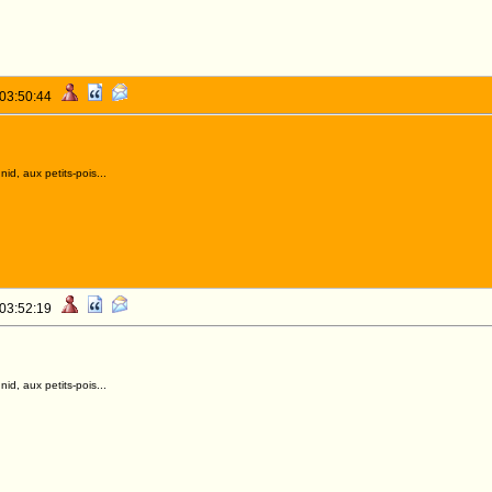
 03:50:44
id, aux petits-pois...
 03:52:19
id, aux petits-pois...