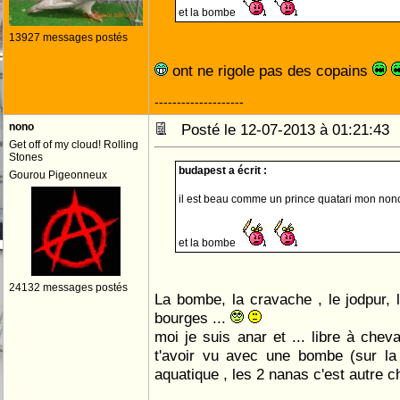
et la bombe
13927 messages postés
ont ne rigole pas des copains
--------------------
nono
Posté le 12-07-2013 à 01:21:4
Get off of my cloud! Rolling
Stones
budapest a écrit :
Gourou Pigeonneux
il est beau comme un prince quatari mon no
et la bombe
24132 messages postés
La bombe, la cravache , le jodpur, l
bourges ...
moi je suis anar et ... libre à cheva
t'avoir vu avec une bombe (sur la 
aquatique , les 2 nanas c'est autre c