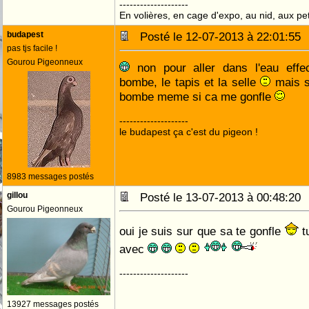
--------------------
En volières, en cage d'expo, au nid, aux peti
budapest
Posté le 12-07-2013 à 22:01:5
pas tjs facile !
Gourou Pigeonneux
non pour aller dans l'eau effec
bombe, le tapis et la selle
mais si
bombe meme si ca me gonfle
--------------------
le budapest ça c'est du pigeon !
8983 messages postés
gillou
Posté le 13-07-2013 à 00:48:2
Gourou Pigeonneux
oui je suis sur que sa te gonfle
t
avec
--------------------
13927 messages postés