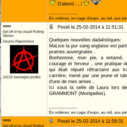
D'abord ....!
--------------------
En volières, en cage d'expo, au nid, aux peti
nono
Posté le 25-02-2014 à 11:51:3
Get off of my cloud! Rolling
Stones
Quelques nouvelles dadalistiques:
Gourou Pigeonneux
MaLise la pur sang anglaise est par
prairies auvergnates .
Bonhomme, mon pie, a entamé, s
courage et ferveur , une pratique de
qui était réputé réfractaire aux t
carrière, mené par une jeune et tale
24132 messages postés
d'une de mes amies .
Ici sous la selle de Laura lors 
GRAMMONT (Montpellier).
--------------------
En volières, en cage d'expo, au nid, aux peti
nono
Posté le 25-02-2014 à 11:59:3
Get off of my cloud! Rolling