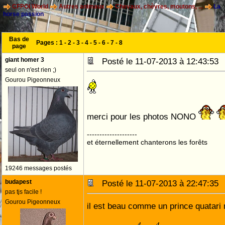
CFPOI World
Autres animaux
Chevaux, chèvres, moutons, ...
La
horse passion
Bas de
Pages :
1
-
2
-
3
-
4
-
5
-
6
-
7
-
8
page
giant homer 3
Posté le 11-07-2013 à 12:43:5
seul on n'est rien ;)
Gourou Pigeonneux
merci pour les photos NONO
--------------------
et éternellement chanterons les forêts
19246 messages postés
budapest
Posté le 11-07-2013 à 22:47:3
pas tjs facile !
Gourou Pigeonneux
il est beau comme un prince quatar