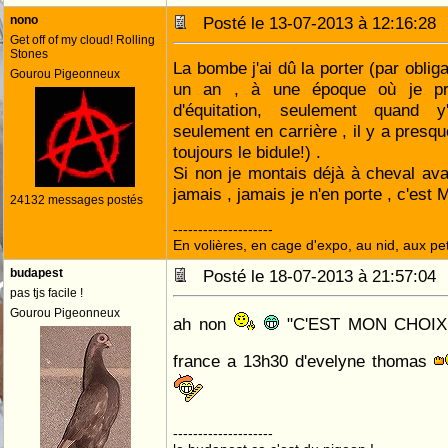
nono
Posté le 13-07-2013 à 12:16:2
Get off of my cloud! Rolling
Stones
La bombe j'ai dû la porter (par obli
Gourou Pigeonneux
un an , à une époque où je pre
d'équitation, seulement quand y
seulement en carrière , il y a presqu
toujours le bidule!) .
Si non je montais déjà à cheval avan
jamais , jamais je n'en porte , c'est
24132 messages postés
--------------------
En volières, en cage d'expo, au nid, aux peti
budapest
Posté le 18-07-2013 à 21:57:0
pas tjs facile !
Gourou Pigeonneux
ah non
"C'EST MON CHOIX " c
france a 13h30 d'evelyne thomas
--------------------