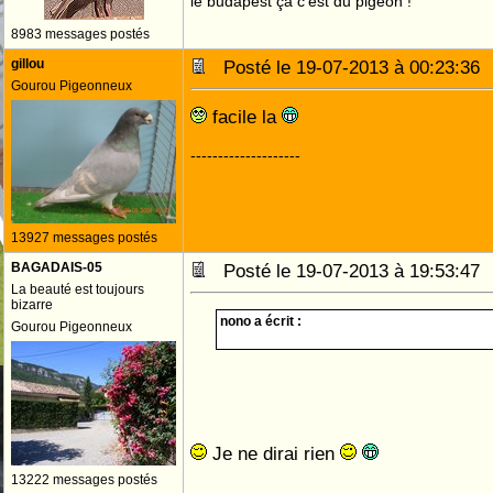
le budapest ça c'est du pigeon !
8983 messages postés
gillou
Posté le 19-07-2013 à 00:23:3
Gourou Pigeonneux
facile la
--------------------
13927 messages postés
BAGADAIS-05
Posté le 19-07-2013 à 19:53:4
La beauté est toujours
bizarre
nono a écrit :
Gourou Pigeonneux
Je ne dirai rien
13222 messages postés
--------------------