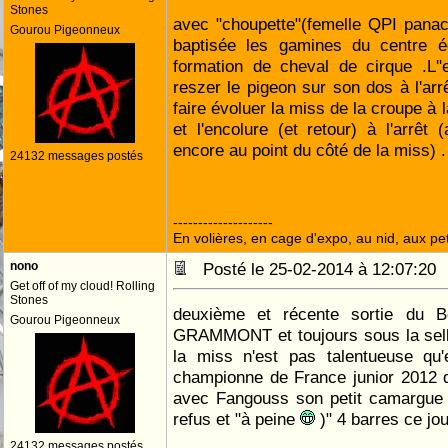
Stones
avec "choupette"(femelle QPI pana
Gourou Pigeonneux
baptisée les gamines du centre é
formation de cheval de cirque .L''
reszer le pigeon sur son dos à l'arr
faire évoluer la miss de la croupe à l
et l'encolure (et retour) à l'arrêt
encore au point du côté de la miss) 
24132 messages postés
--------------------
En volières, en cage d'expo, au nid, aux peti
nono
Posté le 25-02-2014 à 12:07:2
Get off of my cloud! Rolling
Stones
deuxième et récente sortie du 
Gourou Pigeonneux
GRAMMONT et toujours sous la sell
la miss n'est pas talentueuse qu
championne de France junior 2012 d
avec Fangouss son petit camargue 
refus et "à peine
)" 4 barres ce jour
24132 messages postés