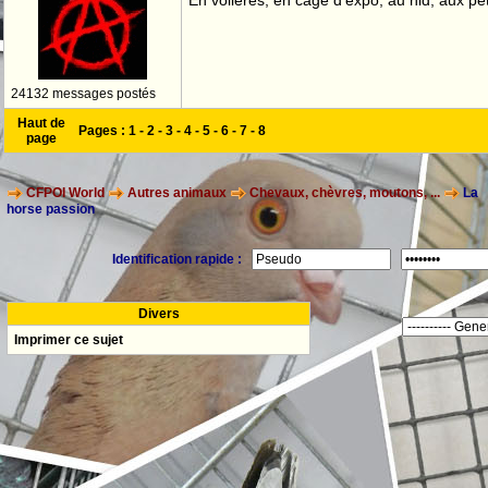
En volières, en cage d'expo, au nid, aux peti
24132 messages postés
Haut de
Pages :
1
-
2
-
3
-
4
-
5
-
6
-
7
-
8
page
CFPOI World
Autres animaux
Chevaux, chèvres, moutons, ...
La
horse passion
Identification rapide :
Divers
Imprimer ce sujet