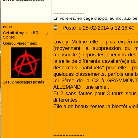
--------------------
En volières, en cage d'expo, au nid, aux peti
nono
Posté le 25-02-2014 à 12:16:4
Get off of my cloud! Rolling
Stones
Lovely Mutine elle , plus expérim
Gourou Pigeonneux
(moyennant la suppression du m
mensuelle ) repris les chemins de
la selle de différents cavalier(e)s du
désormais "habituels" pour elle , p
quelques classements, parfois une b
Ici 3ème de la C2 à GRAMMONT s
24132 messages postés
ALLEMAND , une amie .
Et 2 sans fautes pour 3 tours sous 
différentes .
Elle a de beaux restes la bientôt vieil
--------------------