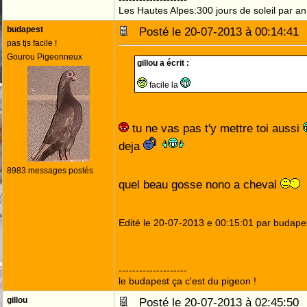
Les Hautes Alpes:300 jours de soleil par an
budapest
Posté le 20-07-2013 à 00:14:4
pas tjs facile !
Gourou Pigeonneux
gillou a écrit :
facile la
tu ne vas pas t'y mettre toi aussi
deja
8983 messages postés
quel beau gosse nono a cheval
Edité le 20-07-2013 e 00:15:01 par budape
--------------------
le budapest ça c'est du pigeon !
gillou
Posté le 20-07-2013 à 02:45:5