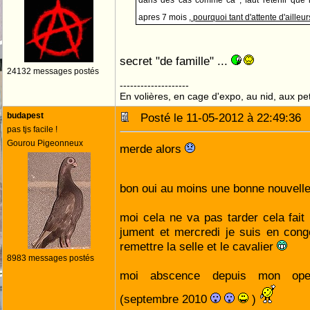
dans des cas comme ca , faut retenir que le
apres 7 mois ,
pourquoi tant d'attente d'ailleu
secret "de famille" ...
24132 messages postés
--------------------
En volières, en cage d'expo, au nid, aux peti
budapest
Posté le 11-05-2012 à 22:49:3
pas tjs facile !
Gourou Pigeonneux
merde alors
bon oui au moins une bonne nouvell
moi cela ne va pas tarder cela fait 
jument et mercredi je suis en cong
remettre la selle et le cavalier
8983 messages postés
moi abscence depuis mon oper
(septembre 2010
)