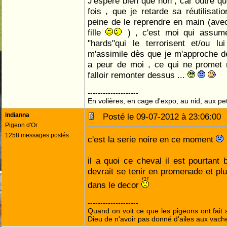
J'espère bien que non , car outre 
fois , que je retarde sa réutilisati
peine de le reprendre en main (ave
fille
) , c'est moi qui assume
"hards"qui le terrorisent et/ou lu
m'assimile dès que je m'approche de
a peur de moi , ce qui ne promet 
falloir remonter dessus ...
--------------------
En volières, en cage d'expo, au nid, aux peti
indianna
Posté le 09-07-2012 à 23:06:0
Pigeon d'Or
1258 messages postés
c'est la serie noire en ce moment
il a quoi ce cheval il est pourtant 
devrait se tenir en promenade et pl
dans le decor
--------------------
Quand on voit ce que les pigeons ont fait s
Dieu de n'avoir pas donné d'ailes aux vach