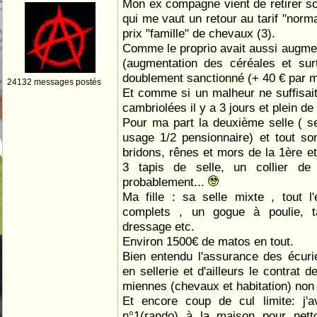
Mon ex compagne vient de retirer s
qui me vaut un retour au tarif "norma
prix "famille" de chevaux (3).
Comme le proprio avait aussi augmen
(augmentation des céréales et sur
doublement sanctionné (+ 40 € par m
24132 messages postés
Et comme si un malheur ne suffisait
cambriolées il y a 3 jours et plein de
Pour ma part la deuxième selle ( s
usage 1/2 pensionnaire) et tout so
bridons, rênes et mors de la 1ère et
3 tapis de selle, un collier de
probablement...
Ma fille : sa selle mixte , tout l
complets , un gogue à poulie, t
dressage etc.
Environ 1500€ de matos en tout.
Bien entendu l'assurance des écuri
en sellerie et d'ailleurs le contrat d
miennes (chevaux et habitation) non 
Et encore coup de cul limite: j
n°1(rando) à la maison pour netto