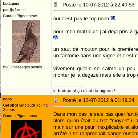
budapest
Posté le 10-07-2012 à 22:49:5
pas tjs facile !
Gourou Pigeonneux
oui c'est pas le top nono
pour mon matricule j'ai deja pris 2
un saut de mouton pour la premiere
un fantome dans une vigne et c'est 
8983 messages postés
vivement qu'elle se calme un peu
monter je la degaze mais elle a trop
--------------------
le budapest ça c'est du pigeon !
nono
Posté le 12-07-2012 à 01:49:2
Get off of my cloud! Rolling
Stones
Dans mon cas je sais pas quel fantô
Gourou Pigeonneux
alors qu'on était au trot "moyen" il
main sur une peur inexplicable et alo
arrêté il se rapprochait dangereuseme