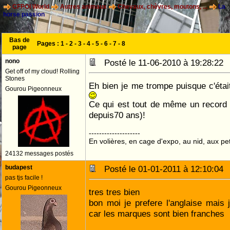
CFPOI World
Autres animaux
Chevaux, chèvres, moutons, ...
La
horse passion
Bas de
Pages :
1
-
2
-
3
-
4
-
5
-
6
-
7
-
8
page
nono
Posté le 11-06-2010 à 19:28:2
Get off of my cloud! Rolling
Stones
Eh bien je me trompe puisque c'était 
Gourou Pigeonneux
Ce qui est tout de même un record 
depuis70 ans)!
--------------------
En volières, en cage d'expo, au nid, aux peti
24132 messages postés
budapest
Posté le 01-01-2011 à 12:10:0
pas tjs facile !
Gourou Pigeonneux
tres tres bien
bon moi je prefere l'anglaise mais 
car les marques sont bien franches