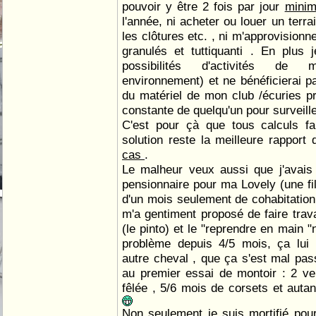
pouvoir y être 2 fois par jour
mini
l'année, ni acheter ou louer un terrain
les clôtures etc. , ni m'approvisionn
granulés et tuttiquanti . En plus 
possibilités d'activités de 
environnement) et ne bénéficierai pa
du matériel de mon club /écuries p
constante de quelqu'un pour surveille
C'est pour çà que tous calculs fai
solution reste la meilleure rapport 
cas
.
Le malheur veux aussi que j'avais
pensionnaire pour ma Lovely (une fil
d'un mois seulement de cohabitation
m'a gentiment proposé de faire trava
(le pinto) et le "reprendre en main "
problème depuis 4/5 mois, ça lui p
autre cheval , que ça s'est mal passé
au premier essai de montoir : 2 ve
fêlée , 5/6 mois de corsets et autan
Non seulement je suis mortifié pour