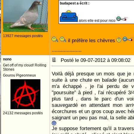
budapest a écrit :
alors elle est pour nico
13927 messages postés
il préfère les chèvres
--------------------
nono
Posté le 09-07-2012 à 09:08:0
Get off of my cloud! Rolling
Stones
Voilà déjà presque un mois que je 
Gourou Pigeonneux
suite à une chute en balade (aucun
m'a échappé , je l'ai perdu de 
"poursuite" à pied , l'ai récupéré 3
plus tard , dans le parc d'un voi
sauvegardé en attendant mon arriv
écorchures et un gros coup avec h
24132 messages postés
saignant un peu pas mal, la selle ab
Je suppose fortement qu'il a travers