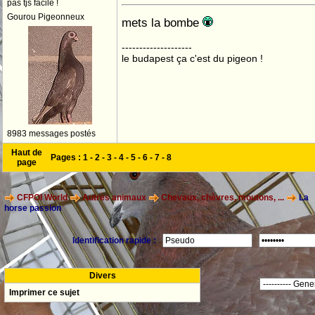
pas tjs facile !
Gourou Pigeonneux
mets la bombe
--------------------
le budapest ça c'est du pigeon !
8983 messages postés
Haut de
Pages :
1
-
2
-
3
-
4
-
5
-
6
-
7
-
8
page
CFPOI World
Autres animaux
Chevaux, chèvres, moutons, ...
La
horse passion
Identification rapide :
Divers
Imprimer ce sujet