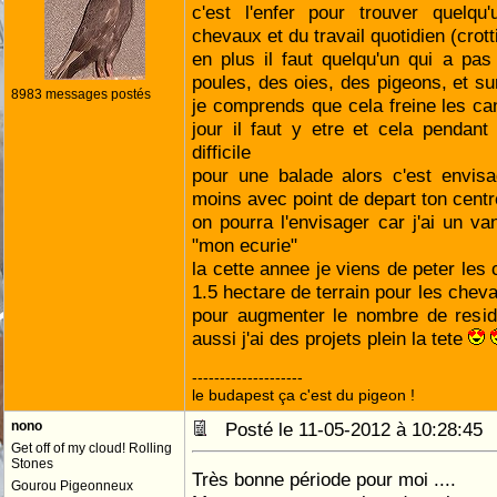
c'est l'enfer pour trouver quelqu
chevaux et du travail quotidien (crott
en plus il faut quelqu'un qui a pa
poules, des oies, des pigeons, et su
8983 messages postés
je comprends que cela freine les can
jour il faut y etre et cela pendant 
difficile
pour une balade alors c'est envis
moins avec point de depart ton cent
on pourra l'envisager car j'ai un va
"mon ecurie"
la cette annee je viens de peter les 
1.5 hectare de terrain pour les chev
pour augmenter le nombre de resi
aussi j'ai des projets plein la tete
--------------------
le budapest ça c'est du pigeon !
nono
Posté le 11-05-2012 à 10:28:4
Get off of my cloud! Rolling
Stones
Très bonne période pour moi ....
Gourou Pigeonneux