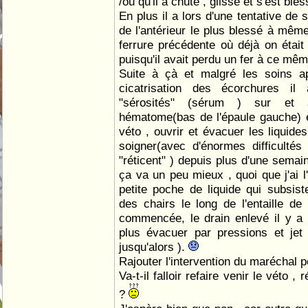
/ou qu'il a chuté , glissé et s'est b
En plus il a lors d'une tentative de 
de l'antérieur le plus blessé à mê
ferrure précédente où déjà on était
puisqu'il avait perdu un fer à ce m
Suite à çà et malgré les soins a
cicatrisation des écorchures i
"sérosités" (sérum ) sur et
hématome(bas de l'épaule gauche) et 
véto , ouvrir et évacuer les liquides
soigner(avec d'énormes difficultés
"réticent" ) depuis plus d'une semain
ça va un peu mieux , quoi que j'ai l
petite poche de liquide qui subsiste
des chairs le long de l'entaille de
commencée, le drain enlevé il y a
plus évacuer par pressions et je
jusqu'alors ).
Rajouter l'intervention du maréchal p
Va-t-il falloir refaire venir le véto 
?