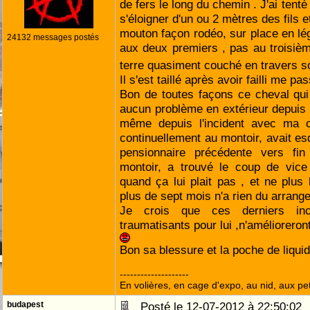
de fers le long du chemin . J'ai tenté 
s'éloigner d'un ou 2 mètres des fils et
mouton façon rodéo, sur place en légè
24132 messages postés
aux deux premiers , pas au troisiè
terre quasiment couché en travers s
Il s'est taillé après avoir failli me p
Bon de toutes façons ce cheval qui
aucun problème en extérieur depuis 
même depuis l'incident avec ma 
continuellement au montoir, avait 
pensionnaire précédente vers fin
montoir, a trouvé le coup de vice 
quand ça lui plait pas , et ne plus l
plus de sept mois n'a rien du arrange
Je crois que ces derniers inci
traumatisants pour lui ,n'amélioreron
Bon sa blessure et la poche de liquid
--------------------
En volières, en cage d'expo, au nid, aux peti
budapest
Posté le 12-07-2012 à 22:50:0