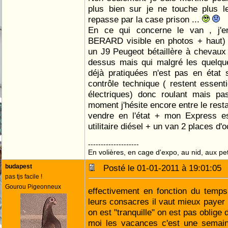
plus bien sur je ne touche plus l
repasse par la case prison ...
En ce qui concerne le van , j'e
BERARD visible en photos + haut) 
un J9 Peugeot bétaillère à chevaux
dessus mais qui malgré les quelque
déjà pratiquées n'est pas en état s
contrôle technique ( restent essen
électriques) donc roulant mais pa
moment j'hésite encore entre le resta
vendre en l'état + mon Express e
utilitaire diésel + un van 2 places d'
--------------------
En volières, en cage d'expo, au nid, aux peti
budapest
Posté le 01-01-2011 à 19:01:0
pas tjs facile !
Gourou Pigeonneux
effectivement en fonction du temps
leurs consacres il vaut mieux payer
on est "tranquille" on est pas oblige d
moi les vacances c'est une semain