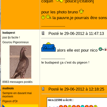
coquin
:pouce:[/citation]
pour les photo bruno
la pauvre,je pourrais être son
--------------------
budapest
Posté le 29-06-2012 à 11:47:1
pas tjs facile !
Gourou Pigeonneux
alors elle est pour nico
--------------------
le budapest ça c'est du pigeon !
8983 messages postés
malinois
Posté le 29-06-2012 à 12:18:2
Sempre en davant mai
morirem
nico.11590 a écrit :
Pigeon d'Or