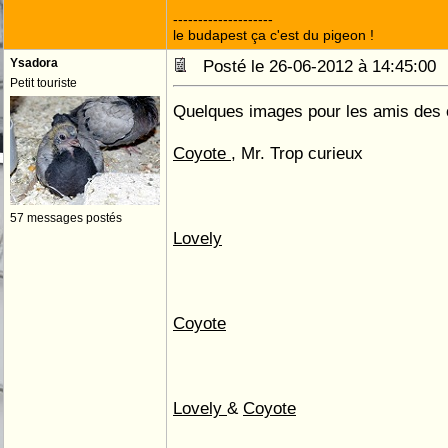
--------------------
le budapest ça c'est du pigeon !
Ysadora
Posté le 26-06-2012 à 14:45:0
Petit touriste
Quelques images pour les amis des 
Coyote
, Mr. Trop curieux
57 messages postés
Lovely
Coyote
Lovely
&
Coyote