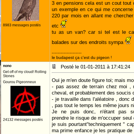
3 en pensions cela est un cout tou
un exemple en ce qui me concerne 
220 par mois en allant me chercher 
etc
8983 messages postés
tu as un van? car si tel est le c
balades sur des endroits sympa
--------------------
le budapest ça c'est du pigeon !
nono
Posté le 01-01-2011 à 17:41:2
Get off of my cloud! Rolling
Stones
Oui je m'en doute figure toi; mais moi 
Gourou Pigeonneux
- pas assez de terrain chez moi ,
cheval, et probablement des soucis de
- je travaille dans l'aléatoire , donc 
, pas tout le temps les même jours ni
Je ne puis donc, n'étant pas su
prendre le risque de m'occuper seu
24132 messages postés
je suis pourtant"techniquement " cap
ma prime enfance je les pratique de p