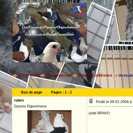
CFPOI World
Trombinoscope
Salle de Conférence
on va pas 
Bas de page
Pages :
1
-
2
ruben
Posté le 09-01-2006 à
Gourou Pigeonneux
juste BRAVO