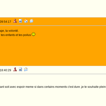
 09:54:17
ge, ta volonté.
es enfants et tes poilus
 18:40:29
evant soit avec espoir meme si dans certains moments c'est dure ,je te souhaite plei