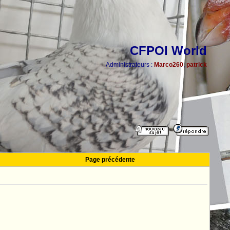
CFPOI World
Administrateurs :
Marco260
,
patrick
Page précédente