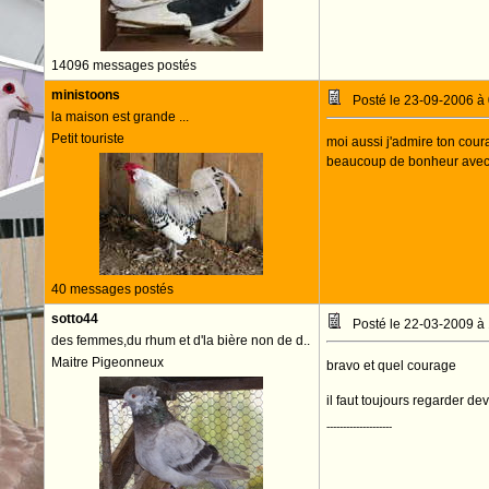
14096 messages postés
ministoons
Posté le 23-09-2006 à
la maison est grande ...
Petit touriste
moi aussi j'admire ton coura
beaucoup de bonheur avec t
40 messages postés
sotto44
Posté le 22-03-2009 à
des femmes,du rhum et d'la bière non de d..
Maitre Pigeonneux
bravo et quel courage
il faut toujours regarder d
--------------------