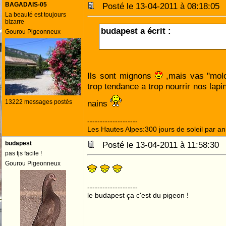
BAGADAIS-05
Posté le 13-04-2011 à 08:18:0
La beauté est toujours
bizarre
budapest a écrit :
Gourou Pigeonneux
Ils sont mignons
,mais vas "molo
trop tendance a trop nourrir nos lapi
13222 messages postés
nains
--------------------
Les Hautes Alpes:300 jours de soleil par an
budapest
Posté le 13-04-2011 à 11:58:3
pas tjs facile !
Gourou Pigeonneux
--------------------
le budapest ça c'est du pigeon !