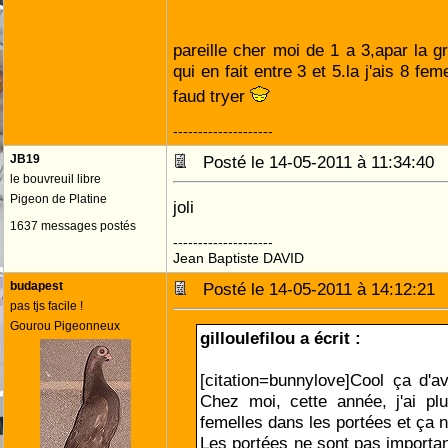
pareille cher moi de 1 a 3,apar la g
qui en fait entre 3 et 5.la j'ais 8 fem
faud tryer
--------------------
JB19
Posté le 14-05-2011 à 11:34:4
le bouvreuil libre
Pigeon de Platine
joli
1637 messages postés
--------------------
Jean Baptiste DAVID
budapest
Posté le 14-05-2011 à 14:12:2
pas tjs facile !
Gourou Pigeonneux
gilloulefilou a écrit :
[citation=bunnylove]Cool ça d'av
Chez moi, cette année, j'ai p
femelles dans les portées et ça n
Les portées ne sont pas importa