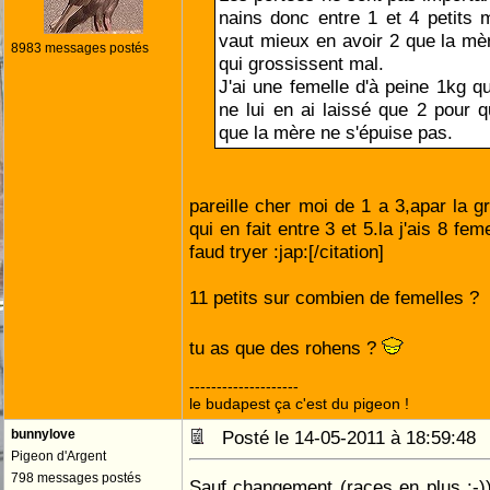
nains donc entre 1 et 4 petits m
vaut mieux en avoir 2 que la mèr
8983 messages postés
qui grossissent mal.
J'ai une femelle d'à peine 1kg qui
ne lui en ai laissé que 2 pour qu
que la mère ne s'épuise pas.
pareille cher moi de 1 a 3,apar la g
qui en fait entre 3 et 5.la j'ais 8 fem
faud tryer :jap:[/citation]
11 petits sur combien de femelles ?
tu as que des rohens ?
--------------------
le budapest ça c'est du pigeon !
bunnylove
Posté le 14-05-2011 à 18:59:4
Pigeon d'Argent
798 messages postés
Sauf changement (races en plus :-)