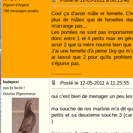
Posté le 12-05-2011 à 06:15:4
Pigeon d'Argent
798 messages postés
Cool ça d'avoir mâle et femelle. Che
plus de mâles que de femelles dan
m'arrange pas...
Les portées ne sont pas importante
donc entre 1 et 4 petits max en géné
avoir 2 que la mère nourrie bien que
J'ai une femelle d'à peine 1kg qui m'a 
ai laissé que 2 pour qu'ils profiten
s'épuise pas.
--------------------
budapest
Posté le 12-05-2011 à 11:25:5
pas tjs facile !
Gourou Pigeonneux
oui c'est bien de menager un peu le
ma souche de rex martine m'a dit que
petits et sa deuxieme souche 3 (car
)