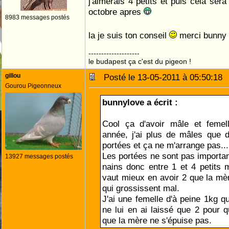
j'aimerais 4 petits et puis cela ser
octobre apres
8983 messages postés
la je suis ton conseil
merci bunny
--------------------
le budapest ça c'est du pigeon !
gillou
Posté le 13-05-2011 à 05:50:1
Gourou Pigeonneux
bunnylove a écrit :
Cool ça d'avoir mâle et femel
année, j'ai plus de mâles que 
portées et ça ne m'arrange pas...
Les portées ne sont pas importa
13927 messages postés
nains donc entre 1 et 4 petits m
vaut mieux en avoir 2 que la mèr
qui grossissent mal.
J'ai une femelle d'à peine 1kg qui
ne lui en ai laissé que 2 pour qu
que la mère ne s'épuise pas.