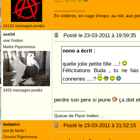
--------------------
En volières, en cage d'expo, au nid, aux peti
24132 messages postés
axel34
Posté le 23-03-2011 à 19:59:3
vive l'indien
Maitre Pigeonneux
nono a écrit :
quelle jolie petite fille ....!
Félicitations Buda , tu ne fa
conneries ....?
3455 messages postés
perdre son pere si jeune
ça doit e
--------------------
Queue de Paon Indien ....
budapest
Posté le 23-03-2011 à 21:52:1
pas tjs facile !
Gourou Pigeonneux