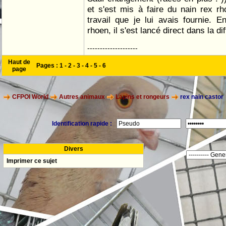
et s'est mis à faire du nain rex r
travail que je lui avais fournie. E
rhoen, il s'est lancé direct dans la diff
--------------------
Haut de
Pages :
1
-
2
-
3
-
4
-
5
-
6
page
CFPOI World
Autres animaux
Lapins et rongeurs
rex nain castor
Identification rapide :
Divers
Imprimer ce sujet