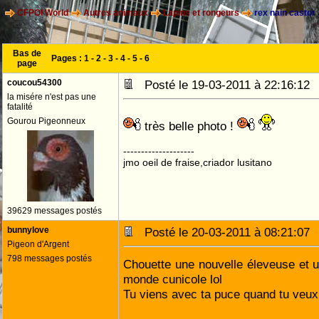
CFPOI World
Autres animaux
Lapins et rongeurs
rex nain castor
Bas de
Pages :
1
-
2
-
3
-
4
-
5
-
6
page
coucou54300
Posté le 19-03-2011 à 22:16:1
la misére n'est pas une
fatalité
Gourou Pigeonneux
très belle photo !
--------------------
jmo oeil de fraise,criador lusitano
39629 messages postés
bunnylove
Posté le 20-03-2011 à 08:21:0
Pigeon d'Argent
798 messages postés
Chouette une nouvelle éleveuse et 
monde cunicole lol
Tu viens avec ta puce quand tu veux 