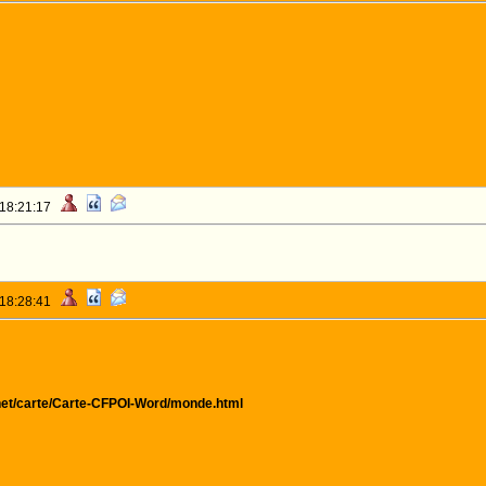
 18:21:17
 18:28:41
et/carte/Carte-CFPOI-Word/monde.html