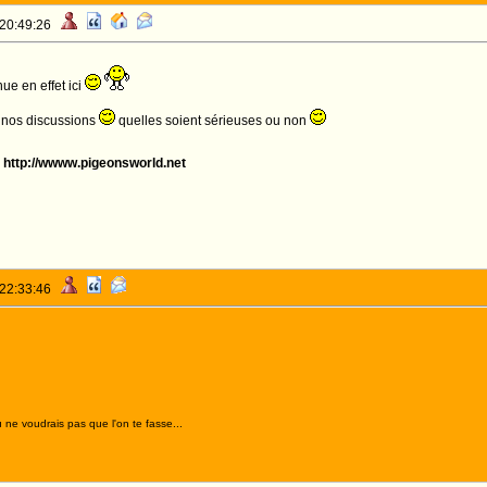
 20:49:26
nue en effet ici
à nos discussions
quelles soient sérieuses ou non
:
http://wwww.pigeonsworld.net
 22:33:46
 ne voudrais pas que l'on te fasse...