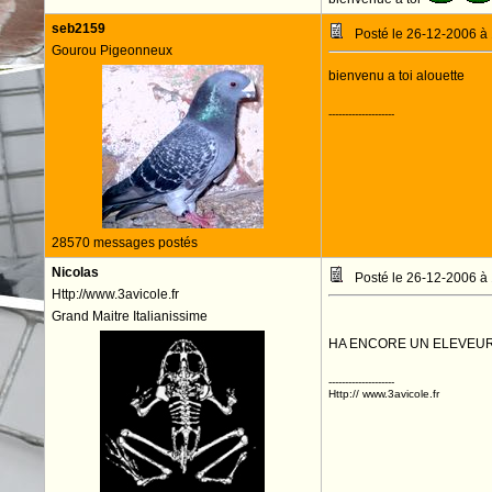
seb2159
Posté le 26-12-2006 à
Gourou Pigeonneux
bienvenu a toi alouette
--------------------
28570 messages postés
Nicolas
Posté le 26-12-2006 à
Http://www.3avicole.fr
Grand Maitre Italianissime
HA ENCORE UN ELEVEUR
--------------------
Http:// www.3avicole.fr