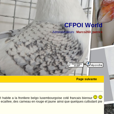
CFPOI World
Administrateurs :
Marco260
,
patrick
Page suivante
 habite a la frontiere belgo luxembourgoise coté francais biensur
 ecaillee, des carneau en rouge et jaune ainsi que quelques culbutant pie