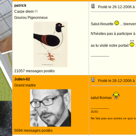
patrick
Posté le 26-12-2006 à
Carpe diem ! !
Gourou Pigeonneux
Salut Alouette
... bienve
N'hésites pas à participer 
as tu visité notre portail
--------------------
21057 messages postés
Julien-02
Posté le 26-12-2006 à
Grand maitre
salut thomas
--------------------
JUJU
Ne fais pas aux autres ce que tu
5094 messages postés