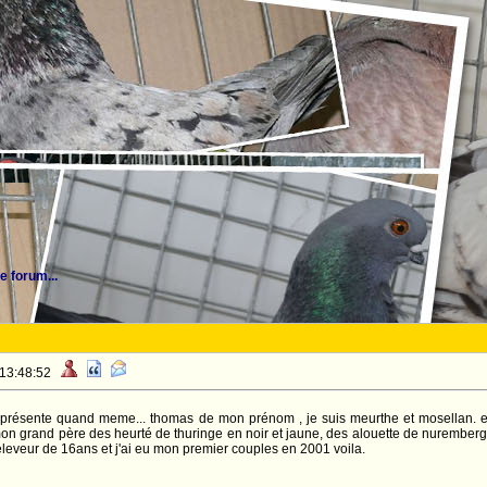
e forum...
 13:48:52
 présente quand meme... thomas de mon prénom , je suis meurthe et mosellan. et
mon grand père des heurté de thuringe en noir et jaune, des alouette de nuremberg
 eleveur de 16ans et j'ai eu mon premier couples en 2001 voila.