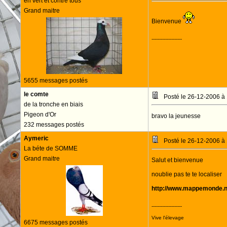
en vert et contre tous
Grand maitre
Bienvenue
--------------------
5655 messages postés
le comte
Posté le 26-12-2006 à
de la tronche en biais
Pigeon d'Or
bravo la jeunesse
232 messages postés
Aymeric
Posté le 26-12-2006 à
La béte de SOMME
Grand maitre
Salut et bienvenue
noublie pas te te localiser
http://www.mappemonde.n
--------------------
Vive l'élevage
6675 messages postés