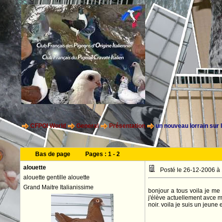
CFPOI World
General
Présentation
un nouveau lorrain sur l
Bas de page
Pages :
1
-
2
alouette
Posté le 26-12-2006 à
alouette gentille alouette
Grand Maitre Italianissime
bonjour a tous voila je me
j'élève actuellement avce 
noir. voila je suis un jeune