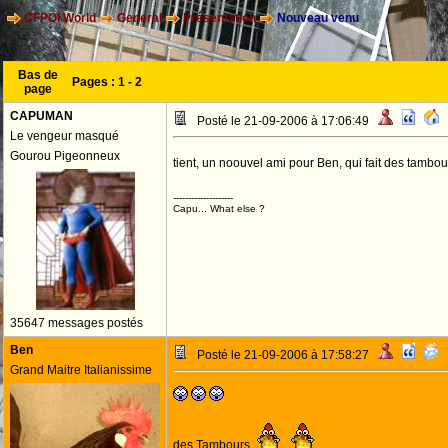
CFPOI World
General
Présentation
Nouveau venu
Bas de
Pages :
1
-
2
page
CAPUMAN
Posté le 21-09-2006 à 17:06:49
Le vengeur masqué
Gourou Pigeonneux
tient, un noouvel ami pour Ben, qui fait des tambo
--------------------
Capu... What else ?
35647 messages postés
Ben
Posté le 21-09-2006 à 17:58:27
Grand Maitre Italianissime
des Tambours