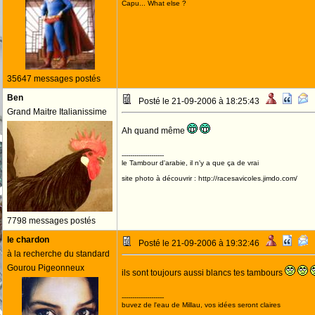
Capu... What else ?
35647 messages postés
Ben
Posté le 21-09-2006 à 18:25:43
Grand Maitre Italianissime
Ah quand même
--------------------
le Tambour d'arabie, il n'y a que ça de vrai
site photo à découvrir : http://racesavicoles.jimdo.com/
7798 messages postés
le chardon
Posté le 21-09-2006 à 19:32:46
à la recherche du standard
Gourou Pigeonneux
ils sont toujours aussi blancs tes tambours
--------------------
buvez de l'eau de Millau, vos idées seront claires