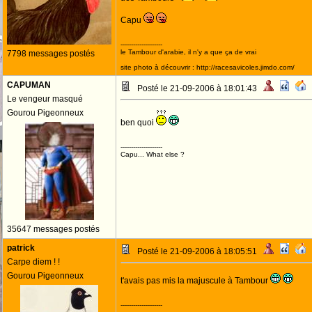
Capu
--------------------
le Tambour d'arabie, il n'y a que ça de vrai
7798 messages postés
site photo à découvrir : http://racesavicoles.jimdo.com/
CAPUMAN
Posté le 21-09-2006 à 18:01:43
Le vengeur masqué
Gourou Pigeonneux
ben quoi
--------------------
Capu... What else ?
35647 messages postés
patrick
Posté le 21-09-2006 à 18:05:51
Carpe diem ! !
Gourou Pigeonneux
t'avais pas mis la majuscule à Tambour
--------------------