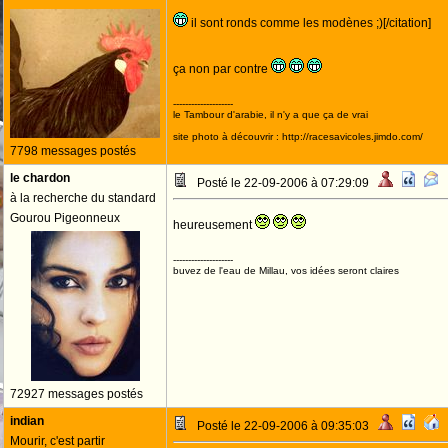
il sont ronds comme les modènes ;)[/citation]
ça non par contre
--------------------
le Tambour d'arabie, il n'y a que ça de vrai
site photo à découvrir : http://racesavicoles.jimdo.com/
7798 messages postés
le chardon
Posté le 22-09-2006 à 07:29:09
à la recherche du standard
Gourou Pigeonneux
heureusement
--------------------
buvez de l'eau de Millau, vos idées seront claires
72927 messages postés
indian
Posté le 22-09-2006 à 09:35:03
Mourir, c'est partir