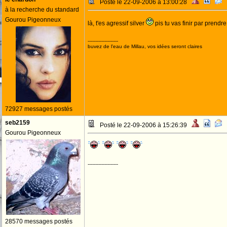
Posté le 22-09-2006 à 13:00:28
à la recherche du standard
Gourou Pigeonneux
là, t'es agressif silver
pis tu vas finir par prendre
--------------------
buvez de l'eau de Millau, vos idées seront claires
72927 messages postés
seb2159
Posté le 22-09-2006 à 15:26:39
Gourou Pigeonneux
--------------------
28570 messages postés