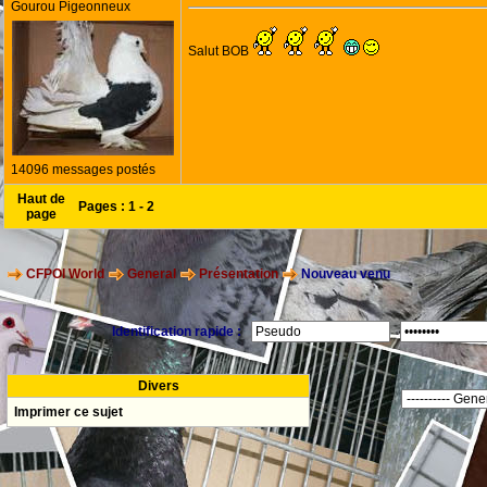
Gourou Pigeonneux
Salut BOB
14096 messages postés
Haut de
Pages :
1
-
2
page
CFPOI World
General
Présentation
Nouveau venu
Identification rapide :
Divers
Imprimer ce sujet