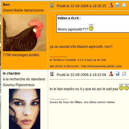
Ben
Posté le 22-09-2006 à 18:26:25
Grand Maitre Italianissime
indian a écrit :
Moins agressifs???
ça se saurait s'ils étaient agressifs, non?
7798 messages postés
--------------------
le Tambour d'arabie, il n'y a que ça de vrai
site photo à découvrir : http://racesavicoles.jimdo.com/
le chardon
Posté le 22-09-2006 à 19:22:08
à la recherche du standard
Gourou Pigeonneux
tu le fais exprès ou il y que toi qui le sait pas
--------------------
buvez de l'eau de Millau, vos idées seront claires