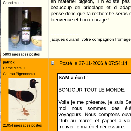
en materiel pigeon, il n existe pa
Grand maitre
beaucoup de bricolage et d adapta
pense donc que ta recherche seras di
bienvenue et bon courage !
--------------------
jacques durand ,votre compagnon fromage
5803 messages postés
patrick
Posté le 27-11-2006 à 07:54:1
Carpe diem ! !
Gourou Pigeonneux
SAM a écrit :
BONJOUR TOUT LE MONDE.
Voila je me présente, je suis S
moi nous sommes des élév
voyageurs. Nous comptons ouvr
club au maroc et j'appel a vo
21054 messages postés
trouver le matériel nécessaire.