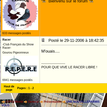
Bienvenu sur le forum
633 messages postés
Racer
Posté le 29-11-2006 à 18:42:3
-Club Français du Show
Racer-
M'ouais....
Gourou Pigeonneux
--------------------
POUR QUE VIVE LE RACER LIBRE !
6941 messages postés
Haut de
Pages :
1
-
2
page
CFPOI World
General
Présentation
UNE NOUVELLEPARMIS
VOUS