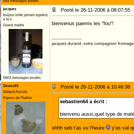
889 messages postés
jacques
Posté le 26-11-2006 à 08:07:5
toujour imite jamais egales(
a la s
bienvenus paemis les "fou"!
Grand maitre
--------------------
jacques durand ,votre compagnon fromage
5803 messages postés
Strass65
Posté le 26-11-2006 à 10:46:3
Militant Avicole
Pigeon de Platine
sebastien64 a écrit :
bienvenu aussi,quel type de maté
ohhh seb t'as vu l'heure
y'as val q