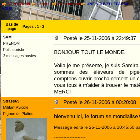
CFPOI World
General
Présentation
UNE NOUVELLEPARMIS
VOUS
Bas de
Pages :
1
-
2
page
SAM
Posté le 25-11-2006 à 22:49:3
PRENOM
Petit touriste
BONJOUR TOUT LE MONDE.
3 messages postés
Voila je me présente, je suis Samira
sommes des éléveurs de pige
comptons ouvrir prochainement un cl
vous tous à m'aider à trouver le maté
MERCI
Strass65
Posté le 26-11-2006 à 00:20:0
Militant Avicole
Pigeon de Platine
bienvenu ici, le forum se mondialise
Message édité le 26-11-2006 à 10:45:50 pa
--------------------