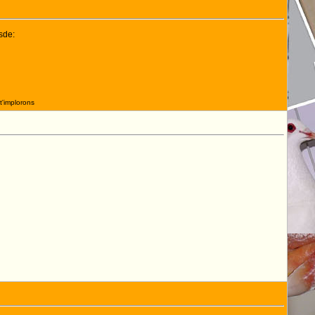
sde:
t'implorons