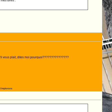
 mes dires .
s'il vous plait, dites moi pourquoi???????????????
t'implorons