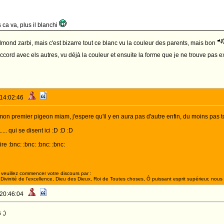
 ca va, plus il blanchi
lmond zarbi, mais c'est bizarre tout ce blanc vu la couleur des parents, mais bon
'accord avec els autres, vu déjà la couleur et ensuite la forme que je ne trouve pas 
 14:02:46
on premier pigeon miam, j'espere qu'il y en aura pas d'autre enfin, du moins pas to
..... qui se disent ici :D :D :D
re :bnc: :bnc: :bnc: :bnc:
veuillez commencer votre discours par :
ivinité de l'excellence, Dieu des Dieux, Roi de Toutes choses, Ô puissant esprit supérieur, nous 
 20:46:04
 ;)