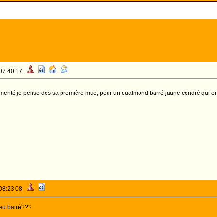
 07:40:17
pigmenté je pense dès sa première mue, pour un qualmond barré jaune cendré qui
 08:23:08
leu barré???