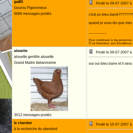
gui85
Posté le 09-07-2007 à
Gourou Pigeonneux
9666 messages postés
c'est un bleu barré?????????
quand je vous dis que mes pig
--------------------
Pour s'adresser à ma personne, 
Ô sa Grandeur, son Excellence, D
alouette
Posté le 09-07-2007 à
alouette gentille alouette
Grand Maitre Italianissime
oui oui bleu barre et il sera
3012 messages postés
le chardon
Posté le 10-07-2007 à
à la recherche du standard