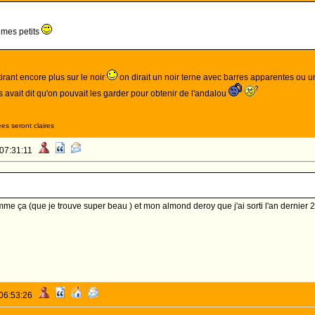
 mes petits
tirant encore plus sur le noir
on dirait un noir terne avec barres apparentes ou un 
avait dit qu'on pouvait les garder pour obtenir de l'andalou
es seront claires
 07:31:11
e ça (que je trouve super beau ) et mon almond deroy que j'ai sorti l'an dernier 2
 06:53:26