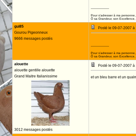
--------------------
Pour s'adresser à ma personne, 
Ô sa Grandeur, son Excellence, D
gui85
Posté le 09-07-2007 à
Gourou Pigeonneux
9666 messages postés
--------------------
Pour s'adresser à ma personne, 
Ô sa Grandeur, son Excellence, D
alouette
Posté le 09-07-2007 à
alouette gentille alouette
Grand Maitre Italianissime
et un bleu barre et un qu
3012 messages postés