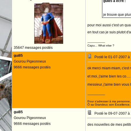
gui85 a écrit :
je trouve que plus
pour moi aussi c'est un qua
en tout cas je suis plutot d
--------------------
Capu... What else ?
35647 messages postés
gui85
Posté le 01-07-2007 à
Gourou Pigeonneux
9666 messages postés
ok merci miam miam, c'est m
et moi, j'aime bien les co.....
messieur, j'aime bien vous li
--------------------
Pour s'adresser à ma personne, 
Ô sa Grandeur, son Excellence, D
gui85
Posté le 09-07-2007 à
Gourou Pigeonneux
9666 messages postés
des nouvelles de mes petits