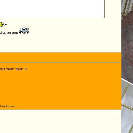
extra, on peu
us :heu: :heu: :D
t'implorons