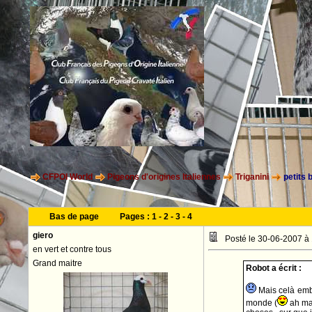
CFPOI World
Pigeons d'origines Italiennes
Triganini
petits 
Bas de page
Pages :
1
-
2
-
3
-
4
giero
Posté le 30-06-2007 à
en vert et contre tous
Grand maitre
Robot a écrit :
Mais celà embé
monde (
ah mai