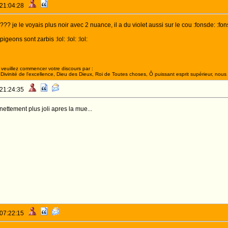
 21:04:28
? je le voyais plus noir avec 2 nuance, il a du violet aussi sur le cou :fonsde: :fon
eons sont zarbis :lol: :lol: :lol:
veuillez commencer votre discours par :
ivinité de l'excellence, Dieu des Dieux, Roi de Toutes choses, Ô puissant esprit supérieur, nous 
 21:24:35
 nettement plus joli apres la mue...
 07:22:15