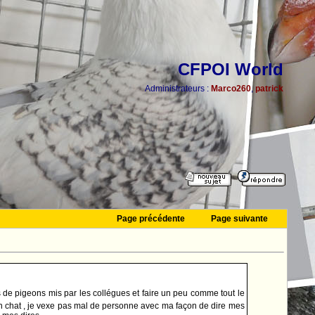
CFPOI World
Administrateurs :
Marco260
,
patrick
Page précédente
Page suivante
s de pigeons mis par les collégues et faire un peu comme tout le
 un chat , je vexe pas mal de personne avec ma façon de dire mes