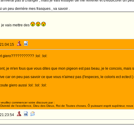
j'arriverai pas a changer , mais je vais essayer de me réfrener et d'édulcorer un peu
 un peu derriére mes frasques , va savoir .
 je vais mettre des
 21:04:15
t giero??????????? :lol: :lol:
nt, je m'en fous que vous dites que mon pigeon est pas beau, je le concois, mais 
itive car on peu pas savoir ce que vous n'aimez pas (l'especes, le coloris ect ectect )
te giero aussi :lol: :lol: :lol:
veuillez commencer votre discours par :
ivinité de l'excellence, Dieu des Dieux, Roi de Toutes choses, Ô puissant esprit supérieur, nous 
 21:23:54