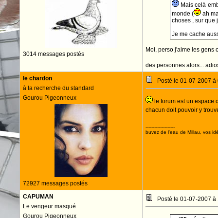
Mais celà embé
monde (
ah mai
choses , sur que 
Je me cache aussi
Moi, perso j'aime les gens 
3014 messages postés
des personnes alors... adi
le chardon
Posté le 01-07-2007 à
à la recherche du standard
Gourou Pigeonneux
le forum est un espace c
chacun doit pouvoir y trouv
--------------------
buvez de l'eau de Millau, vos idé
72927 messages postés
CAPUMAN
Posté le 01-07-2007 à
Le vengeur masqué
Gourou Pigeonneux