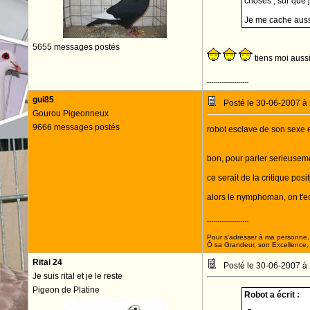
choses , sur que 
Je me cache aussi
5655 messages postés
tiens moi aussi
--------------------
gui85
Posté le 30-06-2007 à
Gourou Pigeonneux
9666 messages postés
robot esclave de son sexe e
bon, pour parler serieuseme
ce serait de la critique pos
alors le nymphoman, on t'ecou
--------------------
Pour s'adresser à ma personne, 
Ô sa Grandeur, son Excellence, D
Rital 24
Posté le 30-06-2007 à
Je suis rital et je le reste
Pigeon de Platine
Robot a écrit :