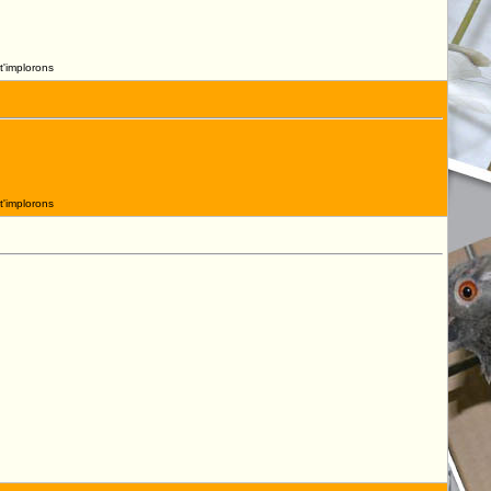
t'implorons
t'implorons