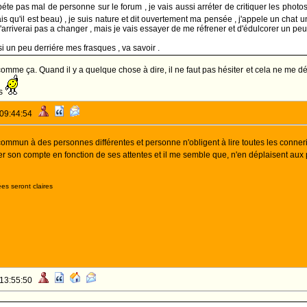
te pas mal de personne sur le forum , je vais aussi arréter de critiquer les photo
s qu'il est beau) , je suis nature et dit ouvertement ma pensée , j'appele un chat
j'arriverai pas a changer , mais je vais essayer de me réfrener et d'édulcorer un peu
 un peu derriére mes frasques , va savoir .
comme ça. Quand il y a quelque chose à dire, il ne faut pas hésiter et cela ne me dé
os
 09:44:54
ommun à des personnes différentes et personne n'obligent à lire toutes les conneri
er son compte en fonction de ses attentes et il me semble que, n'en déplaisent aux p
es seront claires
 13:55:50