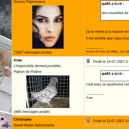
Gourou Pigeonneux
gui85 a écrit :
des nouvelles de
j'ai le même à la maison et 
il me semble que capu nous 
--------------------
buvez de l'eau de Millau, vos idé
72927 messages postés
Ange
Posté le 10-07-2007 à
L\'impossible devient possible...
Pigeon de Platine
gui85 a écrit :
c'est avec un qualmond comm
--------------------
Ange
2865 messages postés
Christophe
Posté le 11-07-2007 à
Grand Maitre Italianissime