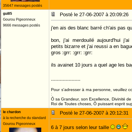
35647 messages postés
gui85
Posté le 27-06-2007 à 20:09:2
Gourou Pigeonneux
9666 messages postés
j'en ais des blanc barré ch'ais pas qu
bon, j'ai merdouilé aujourd'hui j'
petits bizarre et j'ai reussi a en bague
gros :grr: :grr: :grr:
ils avainet 10 jours a quel age les 
--------------------
Pour s'adresser à ma personne, veuillez 
:
Ô sa Grandeur, son Excellence, Divinité de 
Roi de Toutes choses, Ô puissant esprit sup
le chardon
Posté le 27-06-2007 à 20:12:3
à la recherche du standard
Gourou Pigeonneux
6 à 7 jours selon leur taille