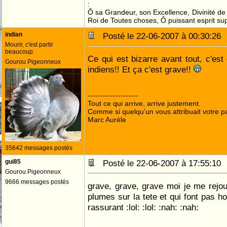
:
Ô sa Grandeur, son Excellence, Divinité de 
Roi de Toutes choses, Ô puissant esprit sup
indian
Posté le 22-06-2007 à 00:30:2
Mourir, c'est partir
beaucoup.
Ce qui est bizarre avant tout, c'es
Gourou Pigeonneux
indiens!! Et ça c'est grave!!
--------------------
Tout ce qui arrive, arrive justement.
Comme si quelqu'un vous attribuait votre pa
Marc Aurèle
35642 messages postés
gui85
Posté le 22-06-2007 à 17:55:1
Gourou Pigeonneux
9666 messages postés
grave, grave, grave moi je me rejoui
plumes sur la tete et qui font pas h
rassurant :lol: :lol: :nah: :nah: