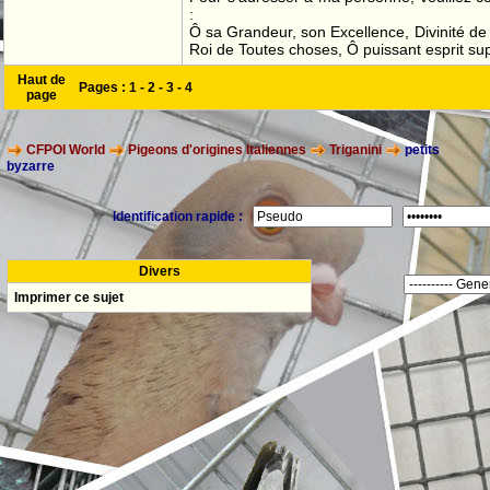
:
Ô sa Grandeur, son Excellence, Divinité de 
Roi de Toutes choses, Ô puissant esprit sup
Haut de
Pages :
1
-
2
-
3
-
4
page
CFPOI World
Pigeons d'origines Italiennes
Triganini
petits
byzarre
Identification rapide :
Divers
Imprimer ce sujet