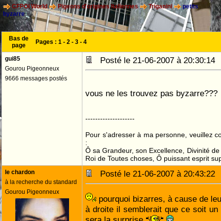
CFPOI World
Pigeons d'origines Italiennes
Triganini
petits
byzarre
Bas de
Pages :
1
-
2
-
3
-
4
page
gui85
Posté le 21-06-2007 à 20:30:1
Gourou Pigeonneux
9666 messages postés
vous ne les trouvez pas byzarre???
--------------------
Pour s'adresser à ma personne, veuillez 
:
Ô sa Grandeur, son Excellence, Divinité de 
Roi de Toutes choses, Ô puissant esprit sup
le chardon
Posté le 21-06-2007 à 20:43:2
à la recherche du standard
Gourou Pigeonneux
pourquoi bizarres, à cause de leu
à droite il semblerait que ce soit u
sera la surprise