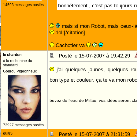
honnétement , c'est pas toujours 
14593 messages postés
mais si mon Robot, mais ceux-là
:lol:[/citation]
Cachotier va
le chardon
Posté le 15-07-2007 à 19:42:29
à la recherche du
standard
j'ai quelques jaunes, quelques ro
Gourou Pigeonneux
bon type et couleur, ça te va mon rob
--------------------
buvez de l'eau de Millau, vos idées seront cla
72927 messages postés
gui85
Posté le 15-07-2007 à 21:31:59