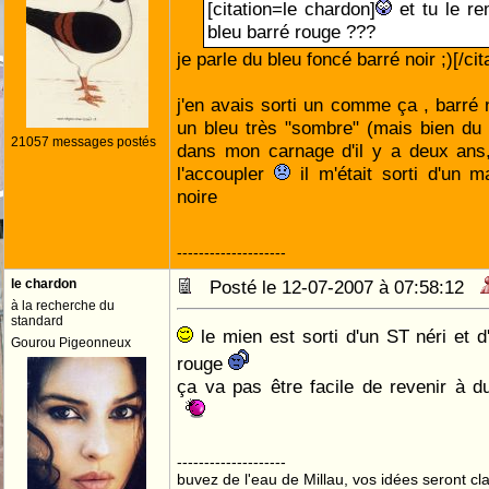
[citation=le chardon]
et tu le re
bleu barré rouge ???
je parle du bleu foncé barré noir ;)[/cit
j'en avais sorti un comme ça , barré 
un bleu très "sombre" (mais bien du b
21057 messages postés
dans mon carnage d'il y a deux ans,
l'accoupler
il m'était sorti d'un m
noire
--------------------
le chardon
Posté le 12-07-2007 à 07:58:12
à la recherche du
standard
le mien est sorti d'un ST néri et d
Gourou Pigeonneux
rouge
ça va pas être facile de revenir à d
--------------------
buvez de l'eau de Millau, vos idées seront cla