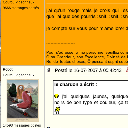
Gourou Pigeonneux
9666 messages postés
j'ai qu'un rouge mais je crois qu'il es
que j'ai que des pourris :snif: :snif: :sni
je compte sur vous pour m'ameliorer :l
--------------------
Pour s'adresser à ma personne, veuillez com
Ô sa Grandeur, son Excellence, Divinité de l
Roi de Toutes choses, Ô puissant esprit supé
Robot
Posté le 16-07-2007 à 05:42:43
Gourou Pigeonneux
le chardon a écrit :
j'ai quelques jaunes, quelqu
noirs de bon type et couleur, ça 
14593 messages postés