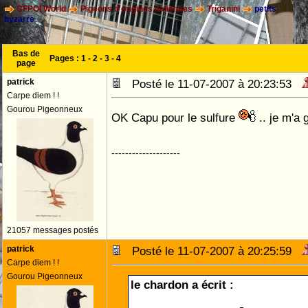
CFPOI World
Pigeons d'origines Italiennes
Triganini
petits
byzarre
Bas de
Pages :
1
-
2
-
3
-
4
page
patrick
Posté le 11-07-2007 à 20:23:53
Carpe diem ! !
Gourou Pigeonneux
OK Capu pour le sulfure
.. je m'a
--------------------
21057 messages postés
patrick
Posté le 11-07-2007 à 20:25:59
Carpe diem ! !
Gourou Pigeonneux
le chardon a écrit :