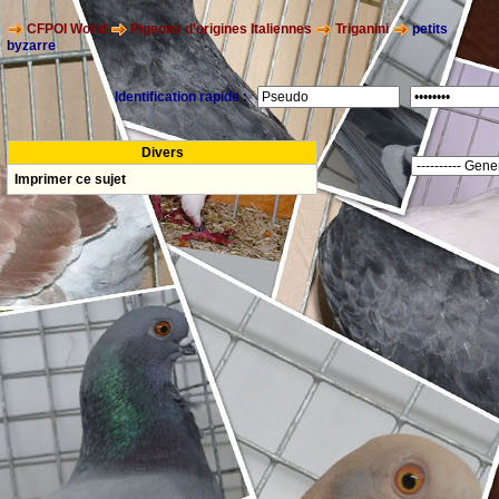
CFPOI World
Pigeons d'origines Italiennes
Triganini
petits
byzarre
Identification rapide :
Divers
Imprimer ce sujet