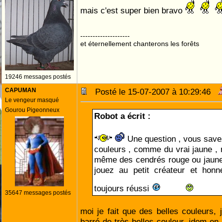
mais c'est super bien bravo
--------------------
et éternellement chanterons les forêts
19246 messages postés
CAPUMAN
Posté le 15-07-2007 à 10:29:46
Le vengeur masqué
Gourou Pigeonneux
Robot a écrit :
Une question , vous savez
couleurs , comme du vrai jaune , r
même des cendrés rouge ou jaune
jouez au petit créateur et honn
toujours réussi
35647 messages postés
moi je fait que des belles couleurs, j
barré de très belles couleur, idem e