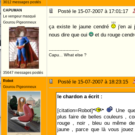
3012 messages postés
CAPUMAN
Posté le 15-07-2007 à 17:01:17
Le vengeur masqué
Gourou Pigeonneux
ça existe le jaune cendré
j'en ai
nous dire que oui
et du rouge cend
--------------------
Capu... What else ?
35647 messages postés
Robot
Posté le 15-07-2007 à 18:23:15
Gourou Pigeonneux
le chardon a écrit :
[citation=Robot]
Une ques
plus faire de belles couleurs , c
rouge , noir , bleu ou même de
jaune , parce que là vous jouez 