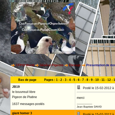
CFPOI World
Général Pigeons
Elevage
Presentation de mon
Bas de page
Pages :
1
-
2
-
3
-
4
-
5
-
6
-
7
-
8
-
9
-
10
-
11
-
12
-
JB19
Posté le 15-02-2012 à
le bouvreuil libre
Pigeon de Platine
merci
1637 messages postés
--------------------
Jean Baptiste DAVID
giant homer 3
Posté le 15-02-2012 à