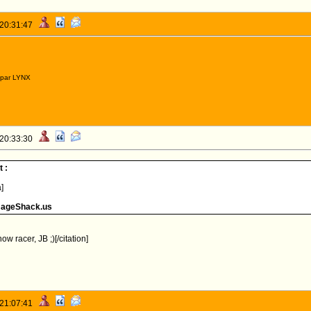
 20:31:47
 par LYNX
 20:33:30
 :
]
mageShack.us
w racer, JB ;)[/citation]
 21:07:41