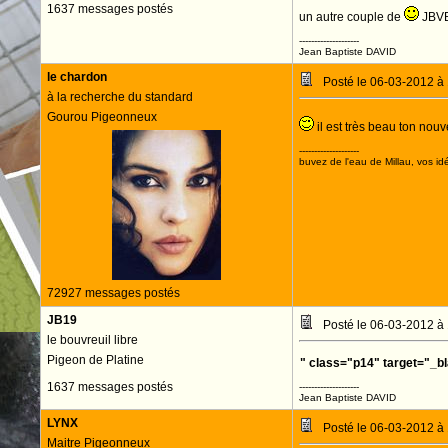
1637 messages postés
un autre couple de
JBV
--------------------
Jean Baptiste DAVID
le chardon
Posté le 06-03-2012 à
à la recherche du standard
Gourou Pigeonneux
il est très beau ton nou
--------------------
buvez de l'eau de Millau, vos idé
72927 messages postés
JB19
Posté le 06-03-2012 à
le bouvreuil libre
Pigeon de Platine
" class="p14" target="_b
1637 messages postés
--------------------
Jean Baptiste DAVID
LYNX
Posté le 06-03-2012 à
Maitre Pigeonneux