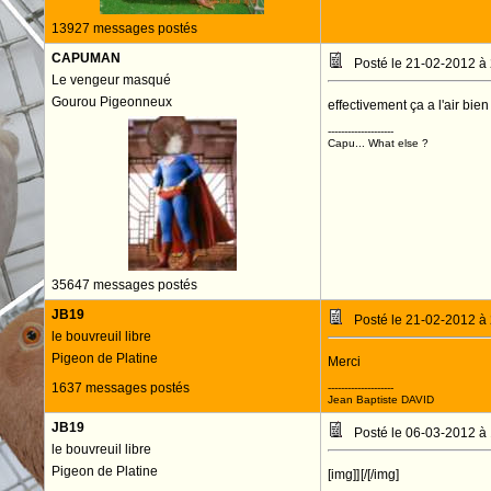
13927 messages postés
CAPUMAN
Posté le 21-02-2012 à
Le vengeur masqué
Gourou Pigeonneux
effectivement ça a l'air bi
--------------------
Capu... What else ?
35647 messages postés
JB19
Posté le 21-02-2012 à
le bouvreuil libre
Pigeon de Platine
Merci
1637 messages postés
--------------------
Jean Baptiste DAVID
JB19
Posté le 06-03-2012 à
le bouvreuil libre
Pigeon de Platine
[img]]
[/[/img]