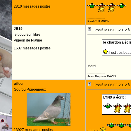
2810 messages postés
--------------------
Paul CHAMBON
JB19
Posté le 06-03-2012 à
le bouvreuil libre
Pigeon de Platine
le chardon a écrit
1637 messages postés
il est très be
Merci
--------------------
Jean Baptiste DAVID
gillou
Posté le 06-03-2012 à
Gourou Pigeonneux
LYNX a écrit :
13927 messages postés
pareille