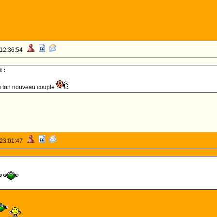
 12:36:54
 :
au ton nouveau couple
 23:01:47