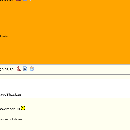
forêts
 20:05:59
mageShack.us
how racer, JB
es seront claires