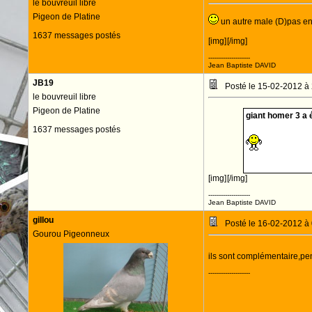
le bouvreuil libre
Pigeon de Platine
un autre male (D)pas e
1637 messages postés
[img]
[/img]
--------------------
Jean Baptiste DAVID
JB19
Posté le 15-02-2012 à
le bouvreuil libre
Pigeon de Platine
giant homer 3 a é
1637 messages postés
[img]
[/img]
--------------------
Jean Baptiste DAVID
gillou
Posté le 16-02-2012 à
Gourou Pigeonneux
ils sont complémentaire,pen
--------------------