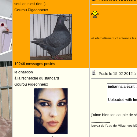
seul on n'est rien ;)
Gourou Pigeonneux
--------------------
et éternellement chanterons les 
19246 messages postés
le chardon
Posté le 15-02-2012 à
à la recherche du standard
Gourou Pigeonneux
indianna a écrit :
Uploaded with
I
j'aime bien ton couple de s
--------------------
buvez de l'eau de Millau, vos idé