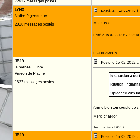
72927 messages postés
LYNX
Posté le 15-02-2012 à
Maitre Pigeonneux
Moi aussi
2810 messages postés
Edité le 15-02-2012 e 20:32:10
--------------------
Paul CHAMBON
JB19
Posté le 15-02-2012 à
le bouvreuil libre
Pigeon de Platine
le chardon a écrit
1637 messages postés
[citation=indianna
Uploaded with
I
j'aime bien ton couple de sho
Merci chardon
--------------------
Jean Baptiste DAVID
JB19
Posté le 15-02-2012 à