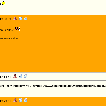
B
 12:08:59
veau couple
es seront claires
 12:14:51
lank" rel="nofollow">][URL=http://www.hostingpics.net/viewer.php?id=428865
 12:29:31