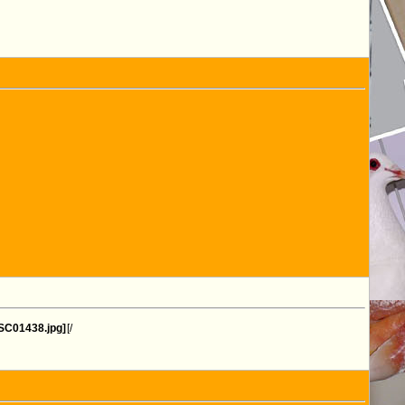
DSC01438.jpg]
[/