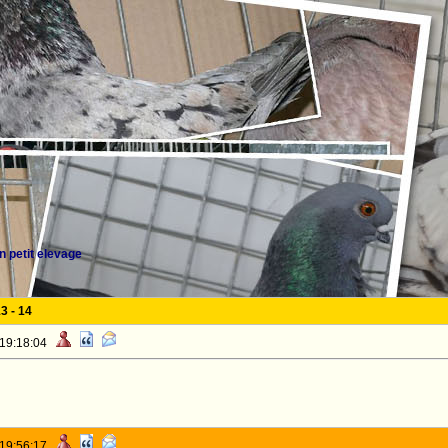
 petit elevage
13
-
14
 19:18:04
 19:56:17