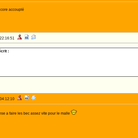
ncore accouplé
 22:16:51
crit :
 04:12:10
se a faire les bec assez vite pour le malle