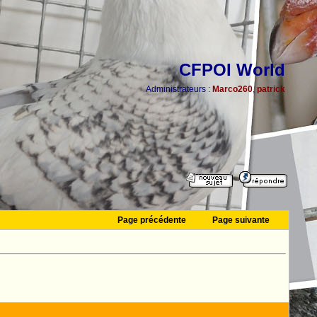
CFPOI World
Administrateurs :
Marco260
,
patrick
Page précédente
Page suivante