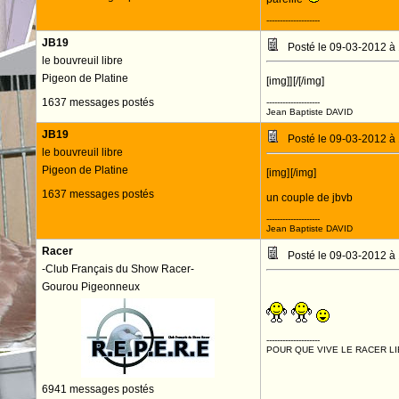
--------------------
JB19
Posté le 09-03-2012 à
le bouvreuil libre
Pigeon de Platine
[img]]
[/[/img]
1637 messages postés
--------------------
Jean Baptiste DAVID
JB19
Posté le 09-03-2012 à
le bouvreuil libre
Pigeon de Platine
[img]
[/img]
1637 messages postés
un couple de jbvb
--------------------
Jean Baptiste DAVID
Racer
Posté le 09-03-2012 à
-Club Français du Show Racer-
Gourou Pigeonneux
--------------------
POUR QUE VIVE LE RACER LI
6941 messages postés