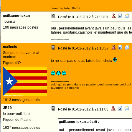
--------------------
Jean Baptiste DAVID
guillaume-texan
Posté le 01-02-2012 à 21:08:01
Touriste
100 messages postés
oui . personellement avant javais un peu toute les 
lahore, gaditano,cauchois. et maintenant que du t
--------------------
malinois
Posté le 01-02-2012 à 21:10:57
Sempre en davant mai
morirem
je ne sais pas si tu as fais le bon choix
Pigeon d'Or
--------------------
celui qui se perd dans sa passion perd moins que celui qui
(augustin d'hippone)
1913 messages postés
JB19
Posté le 01-02-2012 à 21:11:03
le bouvreuil libre
Pigeon de Platine
guillaume-texan a écrit :
1637 messages postés
oui . personellement avant javais un peu 