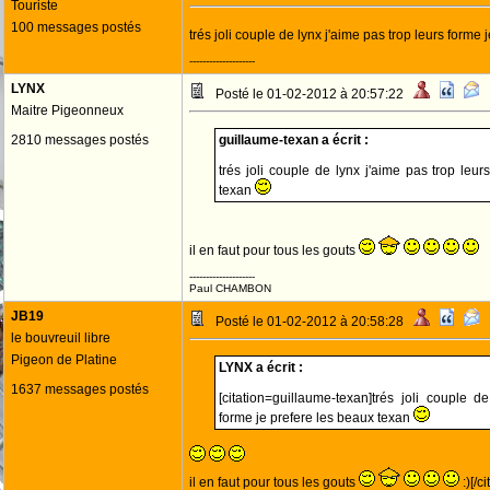
Touriste
100 messages postés
trés joli couple de lynx j'aime pas trop leurs forme
--------------------
LYNX
Posté le 01-02-2012 à 20:57:22
Maitre Pigeonneux
2810 messages postés
guillaume-texan a écrit :
trés joli couple de lynx j'aime pas trop leu
texan
il en faut pour tous les gouts
--------------------
Paul CHAMBON
JB19
Posté le 01-02-2012 à 20:58:28
le bouvreuil libre
Pigeon de Platine
LYNX a écrit :
1637 messages postés
[citation=guillaume-texan]trés joli couple d
forme je prefere les beaux texan
il en faut pour tous les gouts
:)[/ci