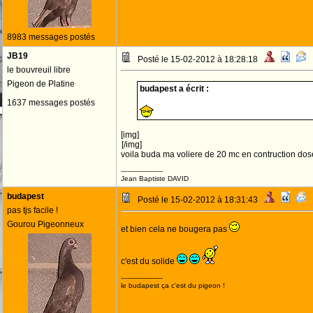
8983 messages postés
JB19
Posté le 15-02-2012 à 18:28:18
le bouvreuil libre
Pigeon de Platine
budapest a écrit :
1637 messages postés
[img]
[/img]
voila buda ma voliere de 20 mc en contruction dose
--------------------
Jean Baptiste DAVID
budapest
Posté le 15-02-2012 à 18:31:43
pas tjs facile !
Gourou Pigeonneux
et bien cela ne bougera pas
c'est du solide
--------------------
le budapest ça c'est du pigeon !