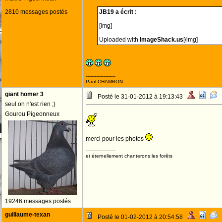
2810 messages postés
JB19 a écrit :
[img]
Uploaded with
ImageShack.us
[/img]
--------------------
Paul CHAMBON
giant homer 3
Posté le 31-01-2012 à 19:13:43
seul on n'est rien ;)
Gourou Pigeonneux
merci pour les photos
--------------------
et éternellement chanterons les forêts
19246 messages postés
guillaume-texan
Posté le 01-02-2012 à 20:54:58