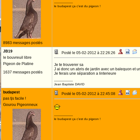
--------------------
le budapest ça c'est du pigeon !
8983 messages postés
JB19
Posté le 05-02-2012 à 22:26:26
le bouvreuil libre
Pigeon de Platine
Je te trouverer sa
J ai donc un abris de jardin avec un balequon et un
1637 messages postés
Je ferais une séparation a linterieure
--------------------
Jean Baptiste DAVID
budapest
Posté le 05-02-2012 à 22:45:08
pas tjs facile !
Gourou Pigeonneux
--------------------
le budapest ça c'est du pigeon !