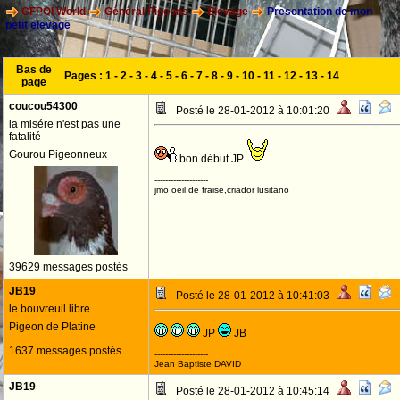
CFPOI World
Général Pigeons
Elevage
Presentation de mon
petit elevage
Bas de
Pages :
1
-
2
-
3
-
4
-
5
-
6
-
7
-
8
-
9
-
10
-
11
-
12
-
13
-
14
page
coucou54300
Posté le 28-01-2012 à 10:01:20
la misére n'est pas une
fatalité
Gourou Pigeonneux
bon début JP
--------------------
jmo oeil de fraise,criador lusitano
39629 messages postés
JB19
Posté le 28-01-2012 à 10:41:03
le bouvreuil libre
Pigeon de Platine
JP
JB
1637 messages postés
--------------------
Jean Baptiste DAVID
JB19
Posté le 28-01-2012 à 10:45:14