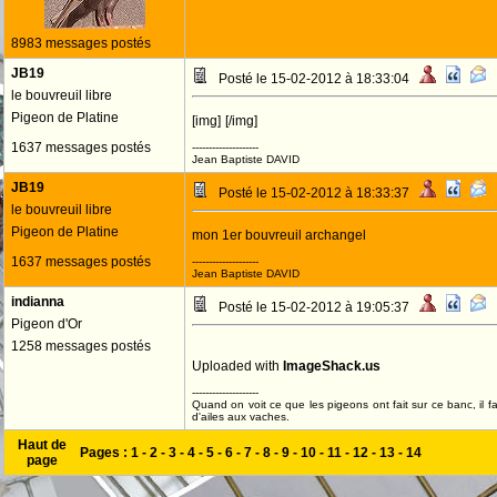
8983 messages postés
JB19
Posté le 15-02-2012 à 18:33:04
le bouvreuil libre
Pigeon de Platine
[img]
[/img]
1637 messages postés
--------------------
Jean Baptiste DAVID
JB19
Posté le 15-02-2012 à 18:33:37
le bouvreuil libre
Pigeon de Platine
mon 1er bouvreuil archangel
1637 messages postés
--------------------
Jean Baptiste DAVID
indianna
Posté le 15-02-2012 à 19:05:37
Pigeon d'Or
1258 messages postés
Uploaded with
ImageShack.us
--------------------
Quand on voit ce que les pigeons ont fait sur ce banc, il 
d'ailes aux vaches.
Haut de
Pages :
1
-
2
-
3
-
4
-
5
-
6
-
7
-
8
-
9
-
10
-
11
-
12
-
13
-
14
page