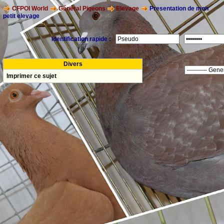
CFPOI World
Général Pigeons
Elevage
Presentation de mon
petit elevage
Identification rapide :
Divers
Imprimer ce sujet