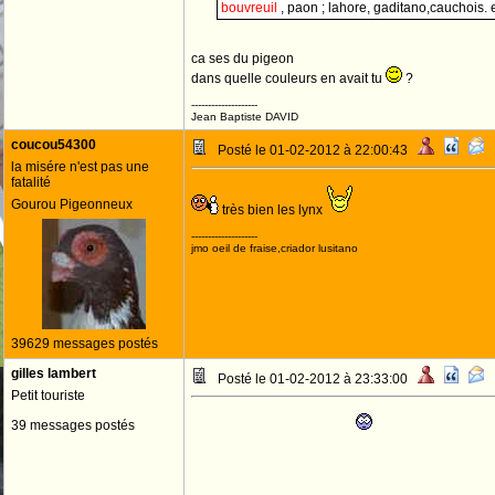
bouvreuil
, paon ; lahore, gaditano,cauchois.
ca ses du pigeon
dans quelle couleurs en avait tu
?
--------------------
Jean Baptiste DAVID
coucou54300
Posté le 01-02-2012 à 22:00:43
la misére n'est pas une
fatalité
Gourou Pigeonneux
très bien les lynx
--------------------
jmo oeil de fraise,criador lusitano
39629 messages postés
gilles lambert
Posté le 01-02-2012 à 23:33:00
Petit touriste
39 messages postés