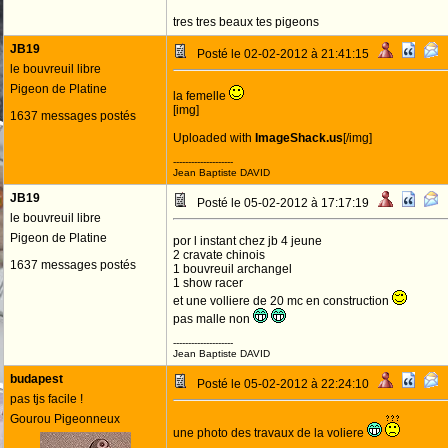
tres tres beaux tes pigeons
JB19
Posté le 02-02-2012 à 21:41:15
le bouvreuil libre
Pigeon de Platine
la femelle
[img]
1637 messages postés
Uploaded with
ImageShack.us
[/img]
--------------------
Jean Baptiste DAVID
JB19
Posté le 05-02-2012 à 17:17:19
le bouvreuil libre
Pigeon de Platine
por l instant chez jb 4 jeune
2 cravate chinois
1637 messages postés
1 bouvreuil archangel
1 show racer
et une volliere de 20 mc en construction
pas malle non
--------------------
Jean Baptiste DAVID
budapest
Posté le 05-02-2012 à 22:24:10
pas tjs facile !
Gourou Pigeonneux
une photo des travaux de la voliere