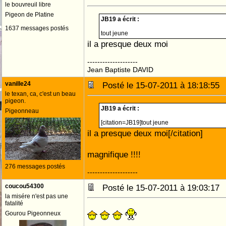
le bouvreuil libre
Pigeon de Platine
JB19 a écrit :
1637 messages postés
tout jeune
il a presque deux moi
--------------------
Jean Baptiste DAVID
vanille24
Posté le 15-07-2011 à 18:18:5
le texan, ca, c'est un beau
pigeon.
JB19 a écrit :
Pigeonneau
[citation=JB19]tout jeune
il a presque deux moi[/citation]
magnifique !!!!
276 messages postés
--------------------
coucou54300
Posté le 15-07-2011 à 19:03:1
la misére n'est pas une
fatalité
Gourou Pigeonneux