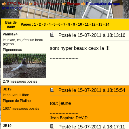
CFPOI World
Général Pigeons
Elevage
Presentation de mon
petit elevage
Bas de
Pages :
1
-
2
-
3
-
4
-
5
-
6
-
7
-
8
-
9
-
10
-
11
-
12
-
13
-
14
page
vanille24
Posté le 15-07-2011 à 18:13:1
le texan, ca, c'est un beau
pigeon.
sont hyper beaux ceux la !!!
Pigeonneau
--------------------
276 messages postés
JB19
Posté le 15-07-2011 à 18:15:5
le bouvreuil libre
Pigeon de Platine
tout jeune
1637 messages postés
--------------------
Jean Baptiste DAVID
JB19
Posté le 15-07-2011 à 18:17:1