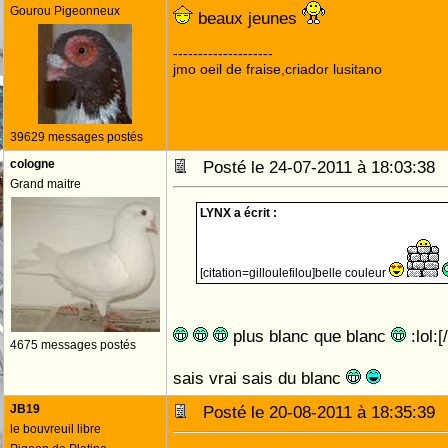
Gourou Pigeonneux
beaux jeunes
--------------------
jmo oeil de fraise,criador lusitano
39629 messages postés
cologne
Posté le 24-07-2011 à 18:03:3
Grand maitre
LYNX a écrit :
[citation=gilloulefilou]belle couleur
plus blanc que blanc
:lol:[
4675 messages postés
sais vrai sais du blanc
JB19
Posté le 20-08-2011 à 18:35:3
le bouvreuil libre