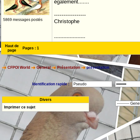
également.......
-----------------
5869 messages postés
Christophe
--------------------
Haut de
Pages :
1
page
CFPOI World
General
Présentation
presentation
Identification rapide :
Divers
Imprimer ce sujet