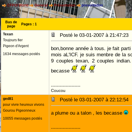
CFPOI World
General
Présentation
presentation
Bas de
Pages :
1
page
Texan
Posté le 03-01-2007 à 21:47:2
Toujours fier
Pigeon d'Argent
bon,bonne année à tous. je fait part
mois aL'ICF. je suis menbre de la so
1634 messages postés
9 couples texan, 2 couples indian.
becasse
--------------------
Coucou
ged81
Posté le 03-01-2007 à 22:12:5
pour vivre heureux vivons
Gourou Pigeonneux
a plume ou a talon , les becasse
10055 messages postés
--------------------