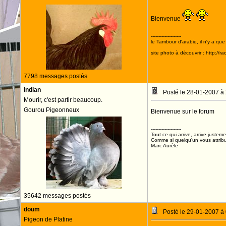
Bienvenue
--------------------
le Tambour d'arabie, il n'y a que
site photo à découvrir : http://r
7798 messages postés
indian
Posté le 28-01-2007 à
Mourir, c'est partir beaucoup.
Gourou Pigeonneux
Bienvenue sur le forum
--------------------
Tout ce qui arrive, arrive justeme
Comme si quelqu'un vous attribua
Marc Aurèle
35642 messages postés
doum
Posté le 29-01-2007 à
Pigeon de Platine