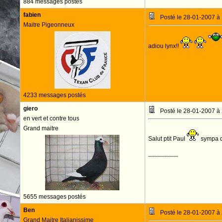
884 messages postés
fabien
Posté le 28-01-2007 à
Maitre Pigeonneux
adiou lynx!!
4233 messages postés
giero
Posté le 28-01-2007 à
en vert et contre tous
Grand maitre
Salut ptit Paul
sympa de
--------------------
5655 messages postés
Ben
Posté le 28-01-2007 à
Grand Maitre Italianissime