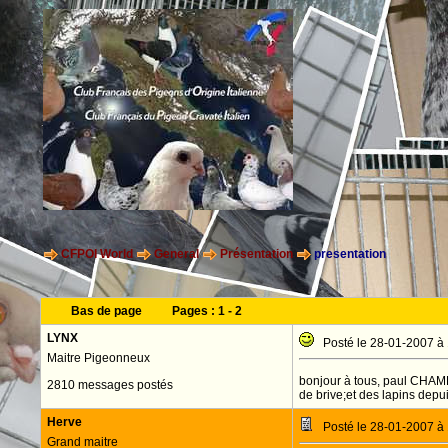
CFPOI World
General
Présentation
presentation
Bas de page
Pages :
1
-
2
LYNX
Posté le 28-01-2007 à
Maitre Pigeonneux
bonjour à tous, paul CHAMBO
2810 messages postés
de brive;et des lapins depu
Herve
Posté le 28-01-2007 à
Grand maitre