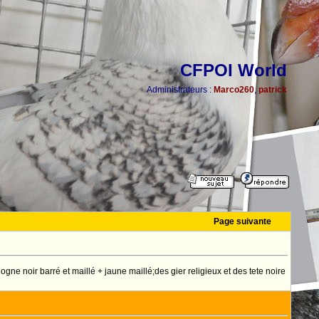
CFPOI World
Administrateurs :
Marco260
,
patrick
Page suivante
ne noir barré et maillé + jaune maillé;des gier religieux et des tete noire