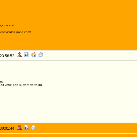
 ça de vrai
acesavicoles.jimdo.com/
 23:58:52
nt.
it votre part suivant votre dû.
 00:01:44