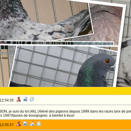
 12:54:35
N, je suis du lot (46), j'élévé des pigeons depuis 1999 dans les races lynx de polog
is 1997(fauves de bourgogne). à bientot à tous!
 12:55:57