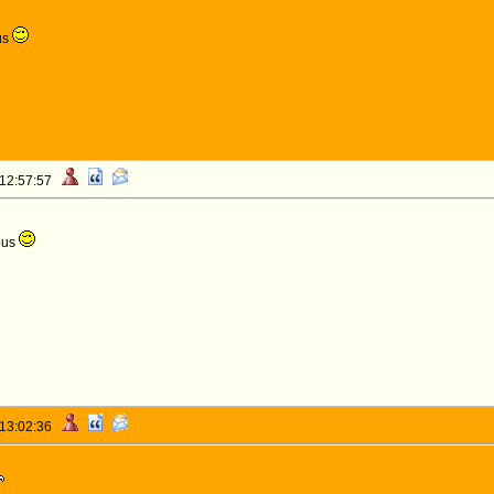
us
 12:57:57
ous
 13:02:36