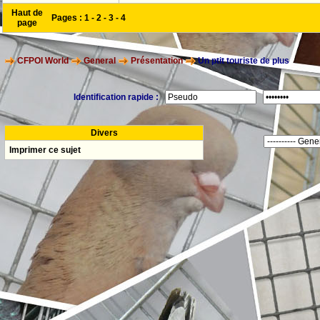
Haut de
Pages :
1
-
2
-
3
-
4
page
CFPOI World
General
Présentation
Un ptit touriste de plus
Identification rapide :
Divers
Imprimer ce sujet