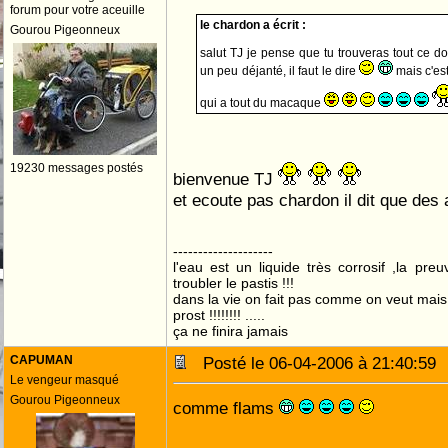
forum pour votre aceuille
le chardon a écrit :
Gourou Pigeonneux
salut TJ je pense que tu trouveras tout ce d
un peu déjanté, il faut le dire
mais c'est
qui a tout du macaque
19230 messages postés
bienvenue TJ
et ecoute pas chardon il dit que des
--------------------
l'eau est un liquide très corrosif ,la pre
troubler le pastis !!!
dans la vie on fait pas comme on veut mai
prost !!!!!!!! .....
ça ne finira jamais
CAPUMAN
Posté le 06-04-2006 à 21:40:5
Le vengeur masqué
Gourou Pigeonneux
comme flams