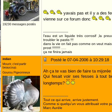
yavais pas et il y a des f
vienne sur ce forum donc
19230 messages postés
--------------------
l'eau est un liquide très corrosif ,la pre
troubler le pastis !!!
dans la vie on fait pas comme on veut mai
prost !!!!!!!! .....
ça ne finira jamais
indian
Posté le 07-04-2006 à 10:29:1
Mourir, c'est partir
beaucoup.
Ah ça te vas bien de faire ta mijorée
Gourou Pigeonneux
Qui fesait voir ses fesses à tout 
longtemps?
--------------------
Tout ce qui arrive, arrive justement.
Comme si quelqu'un vous attribuait votre pa
Marc Aurèle