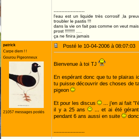
--------------------
l'eau est un liquide très corrosif ,la pre
troubler le pastis !!!
dans la vie on fait pas comme on veut mai
prost !!!!!!!! .....
ça ne finira jamais
patrick
Posté le 10-04-2006 à 08:07:0
Carpe diem ! !
Gourou Pigeonneux
Bienvenue à toi TJ
En espérant donc que tu te plairas ic
tu puisse découvrir des choses de ta
pigeon
Et pour les discus
... j'en ai fait 
il y a 25 ans
... et ai été géran
21057 messages postés
pendant 6 ans aussi en suite
donc 
--------------------