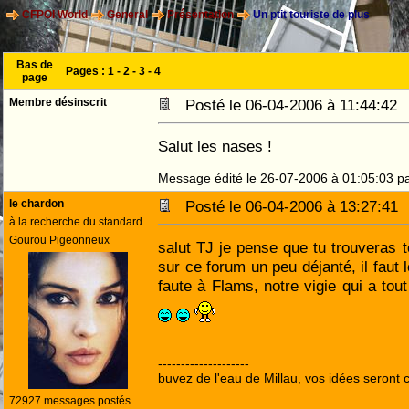
CFPOI World
General
Présentation
Un ptit touriste de plus
Bas de
Pages :
1
-
2
-
3
-
4
page
Membre désinscrit
Posté le 06-04-2006 à 11:44:4
Salut les nases !
Message édité le 26-07-2006 à 01:05:03 p
le chardon
Posté le 06-04-2006 à 13:27:4
à la recherche du standard
Gourou Pigeonneux
salut TJ je pense que tu trouveras t
sur ce forum un peu déjanté, il faut 
faute à Flams, notre vigie qui a t
--------------------
buvez de l'eau de Millau, vos idées seront c
72927 messages postés