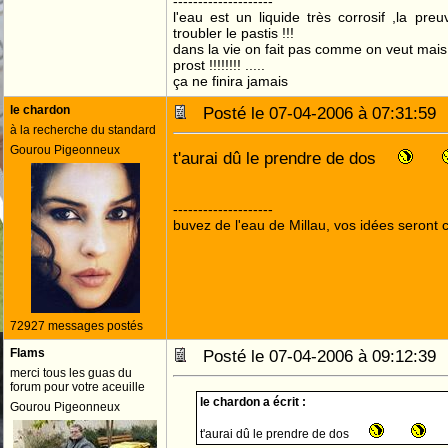
--------------------
l'eau est un liquide très corrosif ,la pre
troubler le pastis !!!
dans la vie on fait pas comme on veut mai
prost !!!!!!!! .....
ça ne finira jamais
le chardon
Posté le 07-04-2006 à 07:31:5
à la recherche du standard
Gourou Pigeonneux
t'aurai dû le prendre de dos
--------------------
buvez de l'eau de Millau, vos idées seront c
72927 messages postés
Flams
Posté le 07-04-2006 à 09:12:3
merci tous les guas du
forum pour votre aceuille
le chardon a écrit :
Gourou Pigeonneux
t'aurai dû le prendre de dos