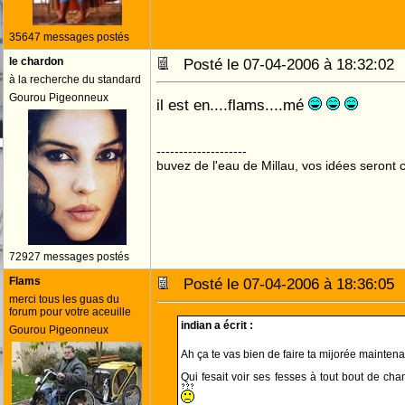
35647 messages postés
le chardon
Posté le 07-04-2006 à 18:32:0
à la recherche du standard
Gourou Pigeonneux
il est en....flams....mé
--------------------
buvez de l'eau de Millau, vos idées seront c
72927 messages postés
Flams
Posté le 07-04-2006 à 18:36:0
merci tous les guas du
forum pour votre aceuille
indian a écrit :
Gourou Pigeonneux
Ah ça te vas bien de faire ta mijorée maintena
Qui fesait voir ses fesses à tout bout de c