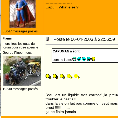
--------------------
Capu... What else ?
35647 messages postés
Flams
Posté le 06-04-2006 à 22:56:5
merci tous les guas du
forum pour votre aceuille
CAPUMAN a écrit :
Gourou Pigeonneux
comme flams
19230 messages postés
--------------------
l'eau est un liquide très corrosif ,la pre
troubler le pastis !!!
dans la vie on fait pas comme on veut mai
prost !!!!!!!! .....
ça ne finira jamais