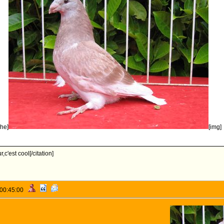
phe]
[img]
r,c'est cool[/citation]
 00:45:00