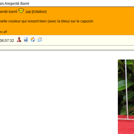
is Aregenté Barré
rgenté barré
:jap:[/citation]
elle couleur qui ressort bien (avec la bleu) sur le capucin
u.gif
 06:07:32