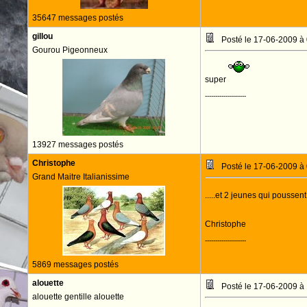
35647 messages postés
gillou
Posté le 17-06-2009 à
Gourou Pigeonneux
super
--------------------
13927 messages postés
Christophe
Posté le 17-06-2009 à
Grand Maitre Italianissime
.....et 2 jeunes qui poussen
Christophe
--------------------
5869 messages postés
alouette
Posté le 17-06-2009 à
alouette gentille alouette