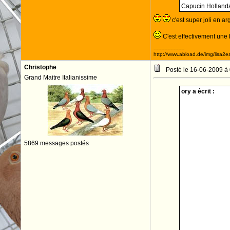
Capucin Hollanda
c'est super joli en a
C'est effectivement une b
--------------------
http://www.abload.de/img/lisa2ea
Christophe
Posté le 16-06-2009 à
Grand Maitre Italianissime
ory a écrit :
5869 messages postés