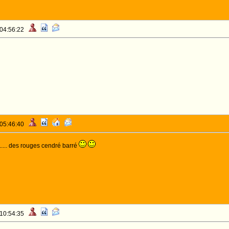
 04:56:22
 05:46:40
t..... des rouges cendré barré
 10:54:35