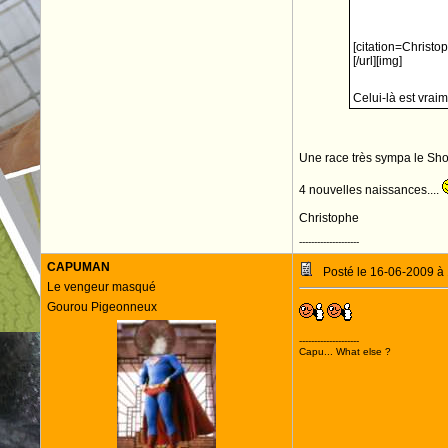
[citation=Christ
[/url][img]
Celui-là est vrai
Une race très sympa le Sh
4 nouvelles naissances....
Christophe
--------------------
CAPUMAN
Posté le 16-06-2009 à
Le vengeur masqué
Gourou Pigeonneux
--------------------
Capu... What else ?