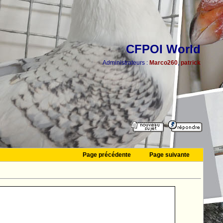
CFPOI World
Administrateurs :
Marco260
,
patrick
Page précédente
Page suivante