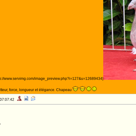
http://www.servimg.com/image_preview.php?i=127&u=12689434]
etteur, force, longueur et élégance. Chapeau
 07:07:42
o