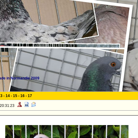
de in Normandie 2009
13
-
14
-
15
-
16
-
17
 20:31:23