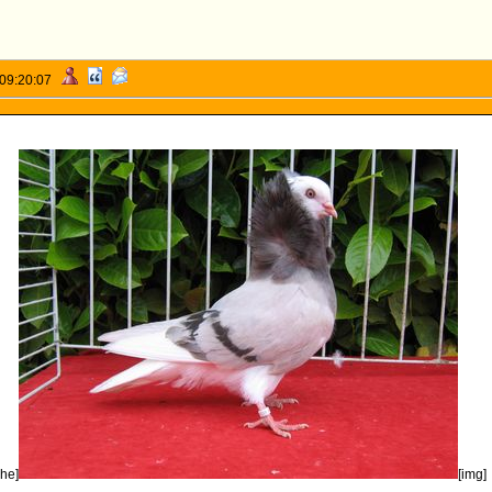
 09:20:07
phe]
[img]