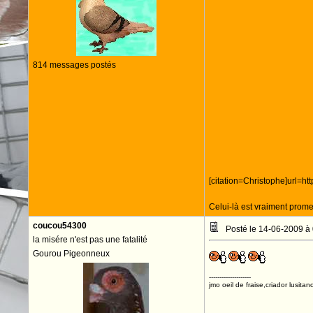
814 messages postés
[citation=Christophe]url=
Celui-là est vraiment prom
coucou54300
Posté le 14-06-2009 à
la misére n'est pas une fatalité
Gourou Pigeonneux
--------------------
jmo oeil de fraise,criador lusitan