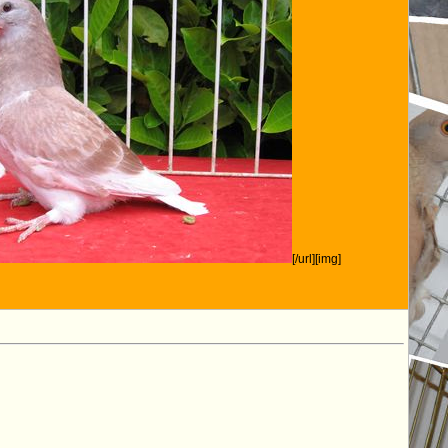
[/url][img]