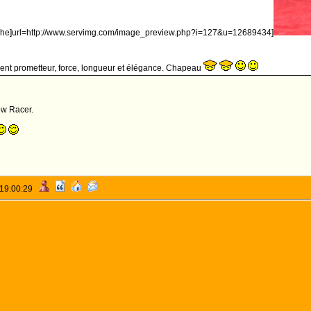
ophe]url=http://www.servimg.com/image_preview.php?i=127&u=12689434]
ment prometteur, force, longueur et élégance. Chapeau
ow Racer.
 19:00:29