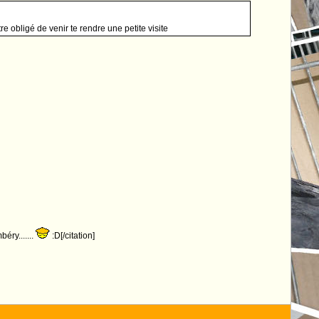
re obligé de venir te rendre une petite visite
éry.......
:D[/citation]