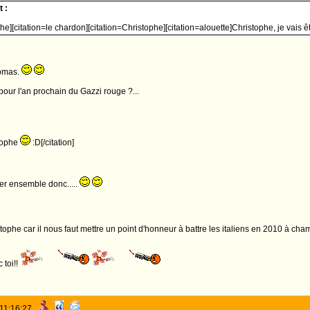
 :
he][citation=le chardon][citation=Christophe][citation=alouette]Christophe, je vais êt
homas.
 pour l'an prochain du Gazzi rouge ?...
stophe
:D[/citation]
ler ensemble donc.....
tophe car il nous faut mettre un point d'honneur à battre les italiens en 2010 à chamb
 toi!!
 11:16:27