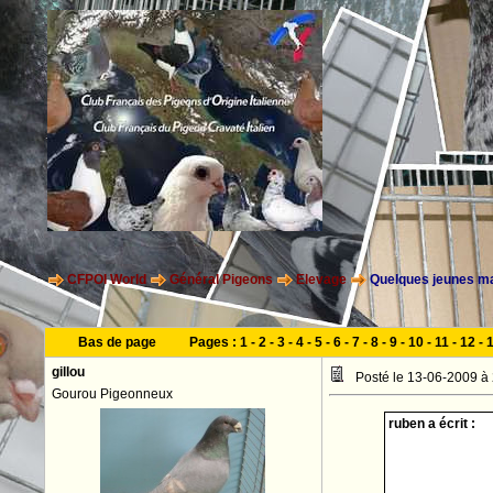
CFPOI World
Général Pigeons
Elevage
Quelques jeunes ma
Bas de page
Pages :
1
-
2
-
3
-
4
-
5
-
6
-
7
-
8
-
9
-
10
-
11
-
12
-
gillou
Posté le 13-06-2009 à
Gourou Pigeonneux
ruben a écrit :