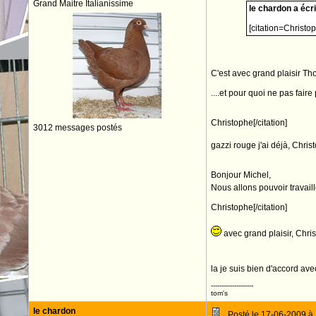
Grand Maitre Italianissime
le chardon a écrit
[citation=Christop
C'est avec grand plaisir T
....et pour quoi ne pas faire
Christophe[/citation]
3012 messages postés
gazzi rouge j'ai déjà, Chri
Bonjour Michel,
Nous allons pouvoir travail
Christophe[/citation]
avec grand plaisir, Chris
la je suis bien d'accord avec
--------------------
tom's
le chardon
Posté le 17-06-2009 à