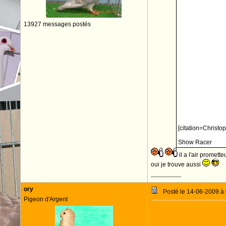
13927 messages postés
[citation=Christo
Show Racer
il a l'air prometteu
oui je trouve aussi
--------------------
ory
Posté le 14-06-2009 à
Pigeon d'Argent