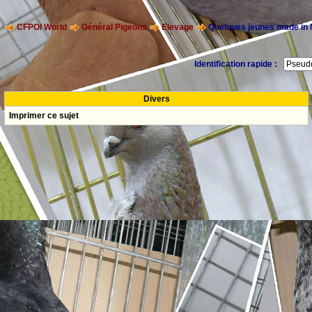
CFPOI World
Général Pigeons
Elevage
Quelques jeunes made in
Identification rapide :
Divers
Imprimer ce sujet