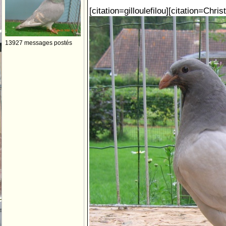
[citation=gilloulefilou][citation=Chris
13927 messages postés