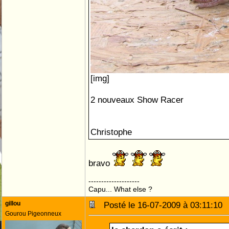
[img]
2 nouveaux Show Racer
Christophe
bravo
--------------------
Capu... What else ?
gillou
Posté le 16-07-2009 à 03:11:1
Gourou Pigeonneux