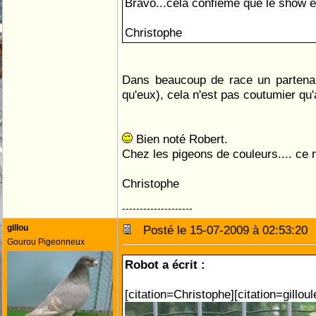
Bravo...cela confieme que le show est
Christophe
Dans beaucoup de race un partenair
qu'eux), cela n'est pas coutumier qu'a
Bien noté Robert.
Chez les pigeons de couleurs.... ce n
Christophe
--------------------
gillou
Posté le 15-07-2009 à 02:53:2
Gourou Pigeonneux
Robot a écrit :
[citation=Christophe][citation=gilloul