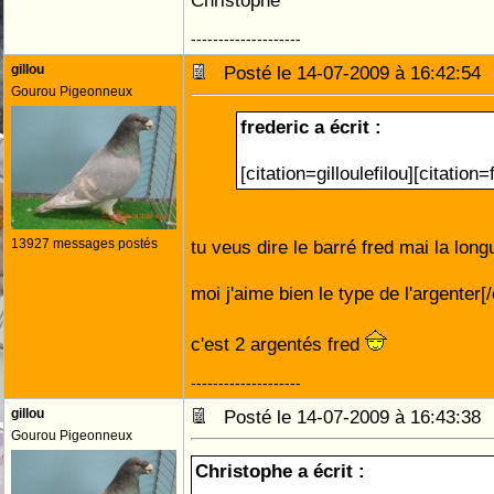
Christophe
--------------------
gillou
Posté le 14-07-2009 à 16:42:5
Gourou Pigeonneux
frederic a écrit :
[citation=gilloulefilou][citation
13927 messages postés
tu veus dire le barré fred mai la longu
moi j'aime bien le type de l'argenter[/
c'est 2 argentés fred
--------------------
gillou
Posté le 14-07-2009 à 16:43:3
Gourou Pigeonneux
Christophe a écrit :