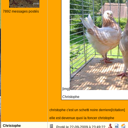
7892 messages postés
[img]
Christophe
christophe c'est un schetti noire derriere[/citation]
elle est devenue quoi la foncer christophe
Christophe
Posté le 22-09-2009 à 23:49:22