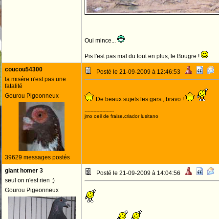
Oui mince...
Pis l'est pas mal du tout en plus, le Bougre !
coucou54300
Posté le 21-09-2009 à 12:46:53
la misére n'est pas une
fatalité
Gourou Pigeonneux
De beaux sujets les gars , bravo !
--------------------
jmo oeil de fraise,criador lusitano
39629 messages postés
giant homer 3
Posté le 21-09-2009 à 14:04:56
seul on n'est rien ;)
Gourou Pigeonneux