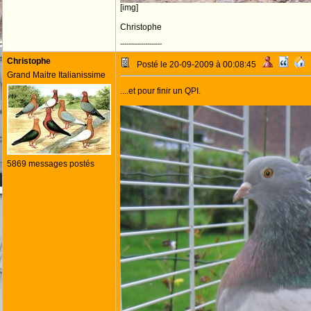
[img]
Christophe
--------------------
Christophe
Posté le 20-09-2009 à 00:08:45
Grand Maitre Italianissime
....et pour finir un QPI.
5869 messages postés