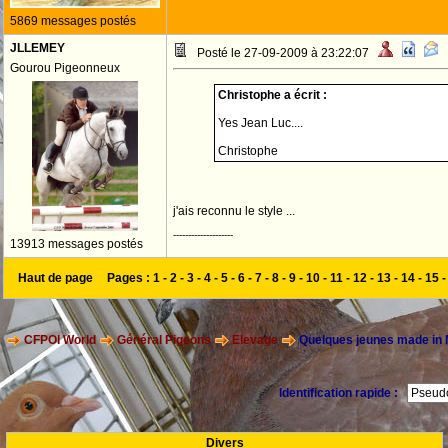
5869 messages postés
JLLEMEY
Posté le 27-09-2009 à 23:22:07
Gourou Pigeonneux
Christophe a écrit :
Yes Jean Luc....
Christophe
j'ais reconnu le style ...
--------------------
13913 messages postés
Haut de page
Pages :
1
-
2
-
3
-
4
-
5
-
6
-
7
-
8
-
9
-
10
-
11
-
12
-
13
-
14
-
15
CFPOI World
Général Pigeons
Elevage
Quelques jeunes made in
Identification rapide :
Divers