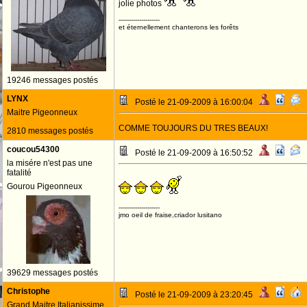
jolie photos
--------------------
et éternellement chanterons les forêts
19246 messages postés
LYNX
Posté le 21-09-2009 à 16:00:04
Maitre Pigeonneux
COMME TOUJOURS DU TRES BEAUX!
2810 messages postés
coucou54300
Posté le 21-09-2009 à 16:50:52
la misére n'est pas une
fatalité
Gourou Pigeonneux
--------------------
jmo oeil de fraise,criador lusitano
39629 messages postés
Christophe
Posté le 21-09-2009 à 23:20:45
Grand Maitre Italianissime