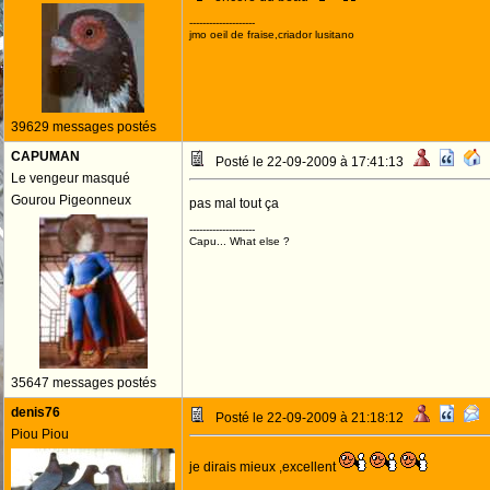
--------------------
jmo oeil de fraise,criador lusitano
39629 messages postés
CAPUMAN
Posté le 22-09-2009 à 17:41:13
Le vengeur masqué
Gourou Pigeonneux
pas mal tout ça
--------------------
Capu... What else ?
35647 messages postés
denis76
Posté le 22-09-2009 à 21:18:12
Piou Piou
je dirais mieux ,excellent