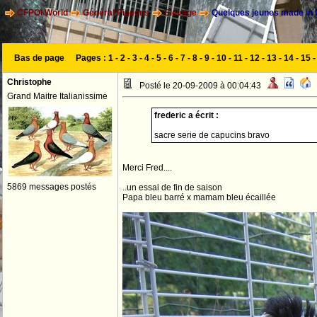
CFPOI World
Général Pigeons
Elevage
Quelques jeunes made in
Bas de page
Pages :
1
-
2
-
3
-
4
-
5
-
6
-
7
-
8
-
9
-
10
-
11
-
12
-
13
-
14
-
15
Christophe
Posté le 20-09-2009 à 00:04:43
Grand Maitre Italianissime
frederic a écrit :
sacre serie de capucins bravo
Merci Fred....
5869 messages postés
..un essai de fin de saison
Papa bleu barré x mamam bleu écaillée