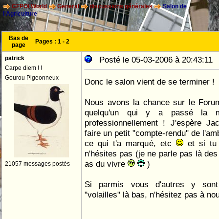
CFPOI World
General
discussions générales
Salon de
l'Agriculture
Bas de
Pages :
1
-
2
page
patrick
Posté le 05-03-2006 à 20:43:1
Carpe diem ! !
Gourou Pigeonneux
Donc le salon vient de se terminer !
Nous avons la chance sur le Forum
quelqu'un qui y a passé la m
professionnellement ! J'espère J
faire un petit "compte-rendu" de l'a
ce qui t'a marqué, etc
et si tu
n'hésites pas (je ne parle pas là des
as du vivre
)
21057 messages postés
Si parmis vous d'autres y so
"volailles" là bas, n'hésitez pas à n