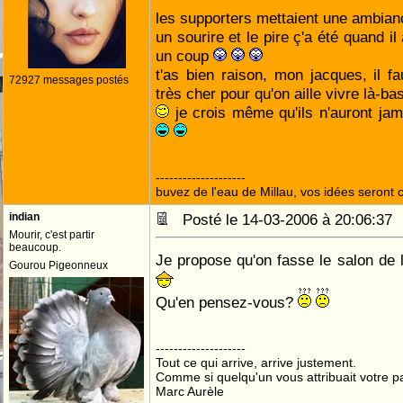
les supporters mettaient une ambia
un sourire et le pire ç'a été quand il
un coup
t'as bien raison, mon jacques, il fa
72927 messages postés
très cher pour qu'on aille vivre là-ba
je crois même qu'ils n'auront ja
--------------------
buvez de l'eau de Millau, vos idées seront c
indian
Posté le 14-03-2006 à 20:06:3
Mourir, c'est partir
beaucoup.
Je propose qu'on fasse le salon de l
Gourou Pigeonneux
Qu'en pensez-vous?
--------------------
Tout ce qui arrive, arrive justement.
Comme si quelqu'un vous attribuait votre pa
Marc Aurèle