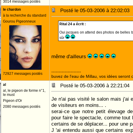
3014 messages postés
le chardon
Posté le 05-03-2006 à 22:02:0
à la recherche du standard
Gourou Pigeonneux
Rital 24 a écrit :
Oui jacques on attend des photos de belles blo
sûr
même d'ailleurs
--------------------
72927 messages postés
buvez de l'eau de Millau, vos idées seront c
al
Posté le 05-03-2006 à 22:21:0
al, le pigeon de forme n°1,
le must
Je n'ai pas visité le salon mais j'ai
Pigeon d'Or
de visiteurs en moins... .
2080 messages postés
serai-ce que notre petit élevage de
pour faire le spectacle, comme tout 
certains de se déplacer... pour une par
J 'ai entendu aussi que certains ex