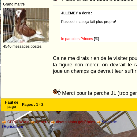
Grand maitre
JLLEMEY a écrit :
Pas cool mais ça fait plus propre!
le parc des Princes
[/#]
4540 messages postés
Ca ne me dirais rien de le visiter po
la figure non merci; on devrait le r
joue un champs ça devrait leur suffi
Merci pour la perche JL (trop gen
Haut de
Pages :
1
-
2
page
CFPOI World
General
discussions générales
Salon de
l'Agriculture