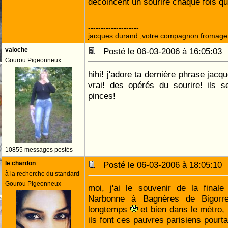
decoincent un sourire chaque fois qu 
--------------------
jacques durand ,votre compagnon fromage
valoche
Posté le 06-03-2006 à 16:05:0
Gourou Pigeonneux
hihi! j'adore ta dernière phrase jacq
vrai! des opérés du sourire! ils 
pinces!
10855 messages postés
le chardon
Posté le 06-03-2006 à 18:05:1
à la recherche du standard
Gourou Pigeonneux
moi, j'ai le souvenir de la final
Narbonne à Bagnères de Bigorre
longtemps
et bien dans le métro,
ils font ces pauvres parisiens pourt