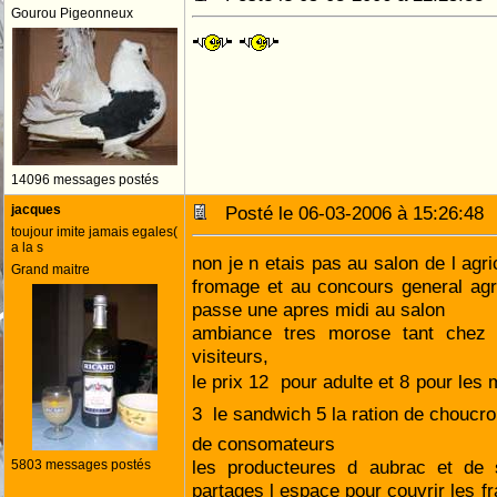
Gourou Pigeonneux
14096 messages postés
jacques
Posté le 06-03-2006 à 15:26:4
toujour imite jamais egales(
a la s
non je n etais pas au salon de l agr
Grand maitre
fromage et au concours general agr
passe une apres midi au salon
ambiance tres morose tant chez 
visiteurs,
le prix 12  pour adulte et 8 pour le
3  le sandwich 5 la ration de choucr
de consomateurs
les producteures d aubrac et de s
5803 messages postés
partages l espace pour couvrir les fr