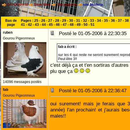
CFPOI World
Sites Web
Site pigeons
site Modena
Bas de
Pages :
25
-
26
-
27
-
28
-
29
-
30
-
31
-
32
-
33
-
34
-
35
-
36
-
37
-
38
page
41
-
42
-
43
-
44
-
45
-
46
-
47
-
48
-
49
-
50
-
51
ruben
Posté le 01-05-2006 à 22:30:3
Gourou Pigeonneux
fab a écrit :
sur les 4 qui reste ne seront surement repro
Peut être 3!!
c'est déjà ça et t'en sortiras d'autr
plu que ça
14096 messages postés
fab
Posté le 01-05-2006 à 22:36:4
Gourou Pigeonneux
oui surement! mais je ferais que 
année) l'an prochain! et j'aurais be
males!!