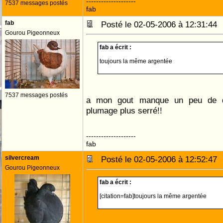
--------------------
7537 messages postés
fab
fab
Posté le 02-05-2006 à 12:31:4
Gourou Pigeonneux
fab a écrit :
toujours la même argentée
7537 messages postés
a mon gout manque un peu de de
plumage plus serré!!
--------------------
fab
silvercream
Posté le 02-05-2006 à 12:52:4
Gourou Pigeonneux
fab a écrit :
[citation=fab]toujours la même argentée