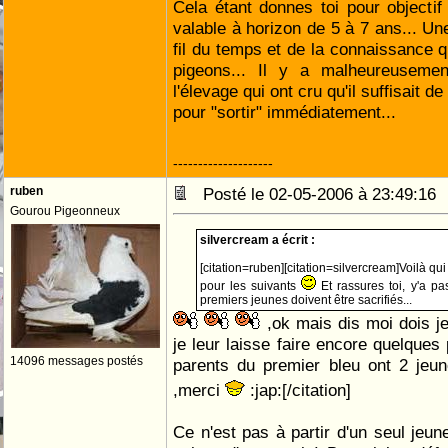
Cela étant donnes toi pour objectif
valable à horizon de 5 à 7 ans... Un
fil du temps et de la connaissance q
pigeons... Il y a malheureuseme
l'élevage qui ont cru qu'il suffisait d
pour "sortir" immédiatement...
--------------------
ruben
Posté le 02-05-2006 à 23:49:1
Gourou Pigeonneux
silvercream a écrit :
[citation=ruben][citation=silvercream]Voilà qui
pour les suivants
Et rassures toi, y'a pa
premiers jeunes doivent être sacrifiés...
,ok mais dis moi dois j
je leur laisse faire encore quelques 
14096 messages postés
parents du premier bleu ont 2 je
,merci
:jap:[/citation]
Ce n'est pas à partir d'un seul jeun