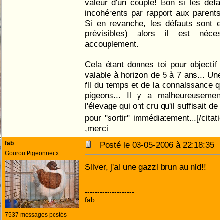
valeur d'un couple! Bon si les déf
incohérents par rapport aux parents
Si en revanche, les défauts sont e
prévisibles) alors il est néce
accouplement.
Cela étant donnes toi pour objectif
valable à horizon de 5 à 7 ans... Un
fil du temps et de la connaissance q
pigeons... Il y a malheureuseme
l'élevage qui ont cru qu'il suffisait d
pour "sortir" immédiatement...[/citat
,merci
fab
Posté le 03-05-2006 à 22:18:3
Gourou Pigeonneux
Silver, j'ai une gazzi brun au nid!!
--------------------
fab
7537 messages postés