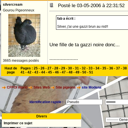
silvercream
Posté le 03-05-2006 à 22:31:5
Gourou Pigeonneux
fab a écrit :
Silver, j'ai une gazzi brun au nid!!
Une fille de ta gazzi noire donc...
--------------------
3665 messages postés
Haut de
Pages :
25
-
26
-
27
-
28
-
29
-
30
-
31
-
32
-
33
-
34
-
35
-
36
-
37
-
38
page
41
-
42
-
43
-
44
-
45
-
46
-
47
-
48
-
49
-
50
-
51
CFPOI World
Sites Web
Site pigeons
site Modena
Identification rapide :
Divers
Imprimer ce sujet