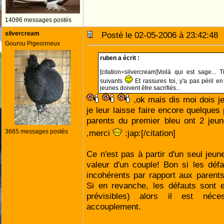
14096 messages postés
silvercream
Posté le 02-05-2006 à 23:42:4
Gourou Pigeonneux
ruben a écrit :
[citation=silvercream]Voilà qui est sage...
suivants
Et rassures toi, y'a pas péril e
jeunes doivent être sacrifiés...
,ok mais dis moi dois j
je leur laisse faire encore quelques 
parents du premier bleu ont 2 je
3665 messages postés
,merci
:jap:[/citation]
Ce n'est pas à partir d'un seul jeun
valeur d'un couple! Bon si les déf
incohérents par rapport aux parents
Si en revanche, les défauts sont e
prévisibles) alors il est néce
accouplement.