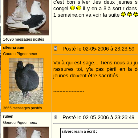
c'est bon silver ,les deux jeunes 
congel
il y en a 8 à sortir dans
1 semaine,on va voir la suite
14096 messages postés
silvercream
Posté le 02-05-2006 à 23:23:5
Gourou Pigeonneux
Voilà qui est sage... Tiens nous au j
rassures toi, y'a pas péril en la 
jeunes doivent être sacrifiés...
--------------------
3665 messages postés
ruben
Posté le 02-05-2006 à 23:26:4
Gourou Pigeonneux
silvercream a écrit :